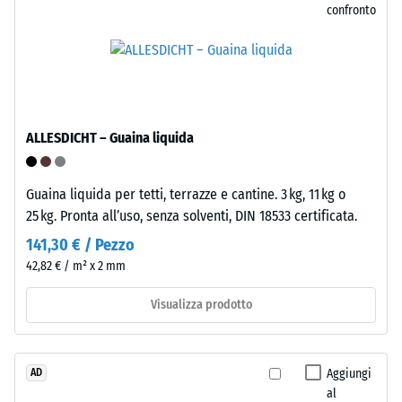
sistemi
confronto
forza.
di
Una
raccolta
profondità
previsti.
di
impronta
Installazione
ridotta
ALLESDICHT – Guaina liquida
–
indica
Lavorazione
un’elevata
–
resistenza
Guaina liquida per tetti, terrazze e cantine. 3 kg, 11 kg o
Montaggio
alla
25 kg. Pronta all’uso, senza solventi, DIN 18533 certificata.
compressione,
141,30 € / Pezzo
mentre
42,82 € / m² x 2 mm
una
profondità
Visualizza prodotto
Su
maggiore
due
indica
lati
una
le
Aggiungi
AD
minore
piastrelle
al