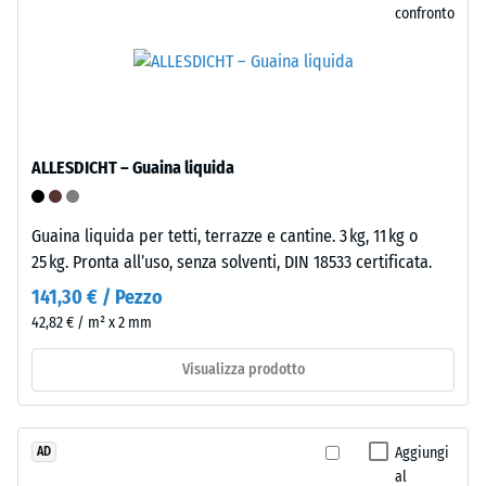
resistenza
confronto
possiedono
ai
elementi
carichi
di
puntuali.
connessione
Tali
sagomati,
carichi
su
possono
ALLESDICHT – Guaina liquida
quelli
derivare,
opposti
ad
le
Guaina liquida per tetti, terrazze e cantine. 3 kg, 11 kg o
esempio,
corrispondenti
25 kg. Pronta all’uso, senza solventi, DIN 18533 certificata.
da
cavità
tacchi
141,30 € / Pezzo
di
alti,
42,82 € / m² x 2 mm
ricezione.
gambe
Durante
di
Visualizza prodotto
la
mobili,
posa
fioriere
gli
su
Aggiungi
AD
elementi
ruote
al
si