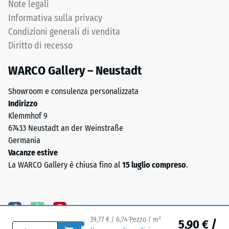
carico
Note legali
legati
rimanga
Informativa sulla privacy
e
integro,
non
Condizioni generali di vendita
senza
legati
Diritto di recesso
crepe,
e
fessure
per
WARCO Gallery – Neustadt
o
impermeabilizzazioni
fori.
Showroom e consulenza personalizzata
di
Questo
Indirizzo
tetti.
requisito
Klemmhof 9
In
è
67433 Neustadt an der Weinstraße
esterno
soddisfatto
Germania
lo
per
Vacanze estive
strato
tutti
La WARCO Gallery è chiusa fino al
15 luglio compreso
.
portante
i
deve
valori
essere
della
permeabile
scala.
all'acqua.
39,77 € / 6,74 Pezzo / m²
5,90 € /
I
Consultare