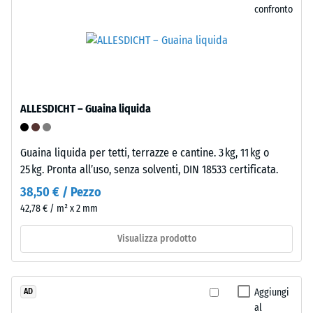
o
confronto
incastrano
piedi
meccanicamente,
di
formando
vari
una
dispositivi.
connessione
La
stabile.
ALLESDICHT – Guaina liquida
resistenza
La
alla
posa
compressione
è
Guaina liquida per tetti, terrazze e cantine. 3 kg, 11 kg o
viene
rapida
25 kg. Pronta all’uso, senza solventi, DIN 18533 certificata.
determinata
e
38,50 € / Pezzo
utilizzando
non
42,78 € / m² x 2 mm
il
richiede
metodo
attrezzi.
Visualizza prodotto
di
Non
prova
è
specificato
necessario
Aggiungi
nella
AD
alcun
al
norma