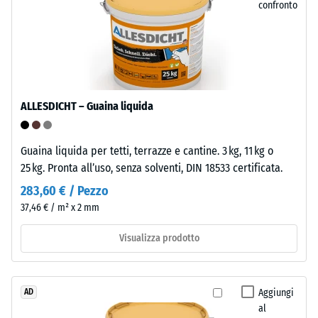
confronto
all'acqua
famiglia
(EN 12616) –
delle
Scala 5 =
poliolefine.
Infiltrazione
Per
ca. 1000
la
mm/h (1000
produzione
l/h/m²)
ALLESDICHT – Guaina liquida
delle
Resistente
piastrelle
al gelo
Guaina liquida per tetti, terrazze e cantine. 3 kg, 11 kg o
a
Resistenza
25 kg. Pronta all’uso, senza solventi, DIN 18533 certificata.
incastro
viene
283,60 € / Pezzo
alla
utilizzato
37,46 € / m² x 2 mm
compressione
polipropilene
-
puro.
Visualizza prodotto
Il
Valore
materiale
scala
non
Aggiungi
AD
5
contiene
al