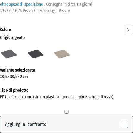
oltre spese di spedizione
/
Consegna in circa
1-3 giorni
39,77 € / 6,74 Pezzo / m²
(
0,55
kg
/ Pezzo)
Colore
Grigio argento
Grigio
Ardesia
Vaniglia
argento
(active)
Ulteriori
Variante selezionata
informazioni
38,5 x 38,5 x 2 cm
sui
colori?
Tipo di prodotto
PP (piastrella a incastro in plastica | posa semplice senza attrezzi)
Mostra
la
palette
colori
Aggiungi al confronto
Grigio