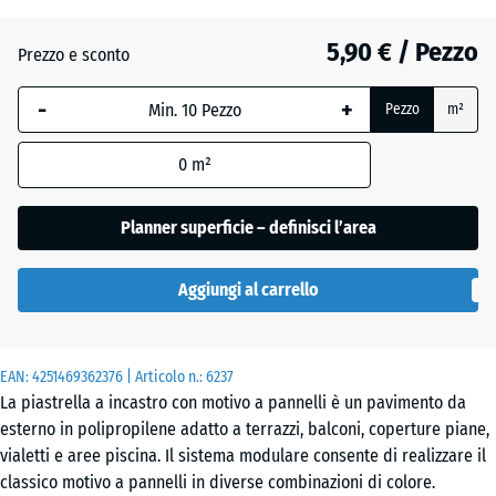
(active)
argento
5,90 € / Pezzo
Prezzo e sconto
Ardesia
-
+
Pezzo
m²
0
m²
Vaniglia
Planner superficie – definisci l’area
Aggiungi al carrello
EAN:
4251469362376
| Articolo n.:
6237
La piastrella a incastro con motivo a pannelli è un pavimento da
esterno in polipropilene adatto a terrazzi, balconi, coperture piane,
vialetti e aree piscina. Il sistema modulare consente di realizzare il
classico motivo a pannelli in diverse combinazioni di colore.