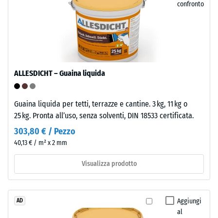
plastificanti
confronto
=
ed
ca.
è
0
resistente
a
mm
molti
di
ALLESDICHT – Guaina liquida
acidi
ammaccatura
diluiti,
basi,
residua
Guaina liquida per tetti, terrazze e cantine. 3 kg, 11 kg o
soluzioni
dopo
25 kg. Pronta all’uso, senza solventi, DIN 18533 certificata.
saline
24
303,80 € / Pezzo
e
40,13 € / m² x 2 mm
urina.
ore
La
di
Visualizza prodotto
superficie
scarico
chiusa
e
(BS
Aggiungi
AD
idrorepellente
7188)
al
assorbe