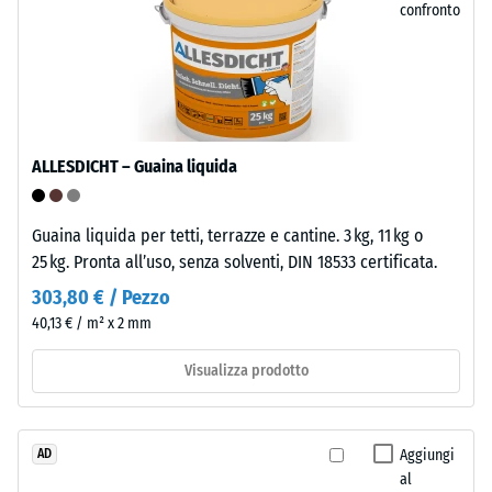
confronto
pochissimo
sporco
ed
/ 5
è
facile
da
ALLESDICHT – Guaina liquida
pulire.
Il
La
polipropilene
Guaina liquida per tetti, terrazze e cantine. 3 kg, 11 kg o
resistenza
è
25 kg. Pronta all’uso, senza solventi, DIN 18533 certificata.
alla
stabilizzato
compressione
303,80 € / Pezzo
ai
di
40,13 € / m² x 2 mm
raggi
un
UV
Visualizza prodotto
materiale
ed
descrive
è
la
adatto
sua
Aggiungi
AD
a
capacità
al
un