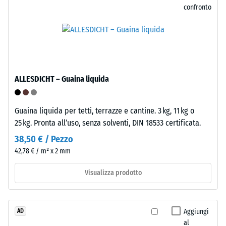
fissaggio
confronto
BS
al
7188:1998.
sottofondo;
Un
all'occorrenza
corpo
il
di
rivestimento
prova
può
ALLESDICHT – Guaina liquida
con
essere
una
staccato
superficie
Guaina liquida per tetti, terrazze e cantine. 3 kg, 11 kg o
e
di
25 kg. Pronta all’uso, senza solventi, DIN 18533 certificata.
riposato
100
altrove.
38,50 € / Pezzo
mm^(2)
Il
42,78 € / m² x 2 mm
(equivalente
sistema
a
click
Visualizza prodotto
1
consente
cm^(2))
la
viene
libera
Aggiungi
AD
premuto
riposizionabilità
al