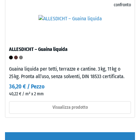
su
e
confronto
un
la
campione
manutenzione
di
semplice.
materiale
con
Struttura
una
ALLESDICHT – Guaina liquida
del
forza
lato
di
inferiore
1000
Guaina liquida per tetti, terrazze e cantine. 3 kg, 11 kg o
N
25 kg. Pronta all’uso, senza solventi, DIN 18533 certificata.
(circa
36,20 € / Pezzo
105
40,22 € / m² x 2 mm
kg).
La
Visualizza prodotto
profondità
di
Il
impronta
lato
risultante
inferiore