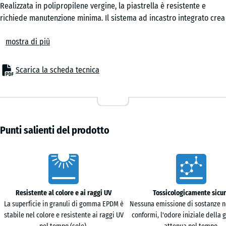
Realizzata in polipropilene vergine, la piastrella è resistente e
richiede manutenzione minima. Il sistema ad incastro integrato crea
una superficie stabile e continua senza necessità di fissaggi o
mostra di più
bordature permanenti.
Comfort
La superficie è adatta ad ambienti frequentati da bambini e animali
Scarica la scheda tecnica
domestici. L’acqua piovana defluisce attraverso la struttura aperta,
consentendo un’asciugatura rapida. La parte inferiore ventilata
limita l’accumulo di calore nei mesi estivi.
Struttura
Le piastrelle a incastro sono prodotte in polipropilene vergine con
Punti salienti del prodotto
caratteristiche meccaniche definite. Non vengono impiegate miscele
riciclate di origine incerta. Il materiale è resistente ai raggi UV e
Caratteristiche
stabile a temperature comprese tra −25 °C e +60 °C. La base è
dotata di numerosi piedini di supporto ravvicinati con ampie
superfici di appoggio, che distribuiscono uniformemente i carichi
Resistente al colore e ai raggi UV
Tossicologicamente sicu
sul sottofondo e permettono il libero deflusso dell’acqua.
La superficie in granuli di gomma EPDM è
Nessuna emissione di sostanze n
Posa
stabile nel colore e resistente ai raggi UV
conformi, l'odore iniziale della
La posa avviene a secco su un sottofondo portante e livellato. Le