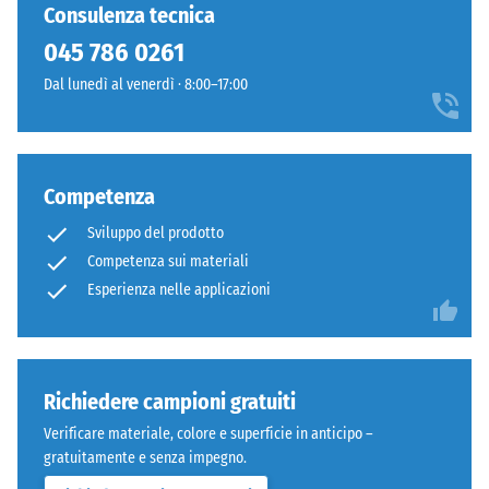
Consulenza tecnica
viene
è
misurata
045 786 0261
costituito
immediatamente
da
Dal lunedì al venerdì · 8:00–17:00
dopo
una
l’applicazione
struttura
del
a
carico
griglia
Competenza
e
con
successivamente
piedini
Sviluppo del prodotto
a
integrati
Competenza sui materiali
intervalli
in
Esperienza nelle applicazioni
regolari
PP.
per
I
un
piedini
periodo
sollevano
Richiedere campioni gratuiti
di
leggermente
24
Verificare materiale, colore e superficie in anticipo –
la
ore,
gratuitamente e senza impegno.
piastrella
al