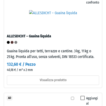
confronto
di
utilizzo
resistere
esterno
a
prolungato.
carichi
Al
localizzati.
termine
Indica
del
ALLESDICHT – Guaina liquida
la
ciclo
misura
di
in
Guaina liquida per tetti, terrazze e cantine. 3 kg, 11 kg o
vita,
cui
25 kg. Pronta all’uso, senza solventi, DIN 18533 certificata.
le
il
piastrelle
132,60 € / Pezzo
materiale
possono
40,18 € / m² x 2 mm
si
essere
deforma
avviate
Visualizza prodotto
quando
al
viene
riciclo
applicata
tramite
Aggiungi
AD
una
i
al
determinata