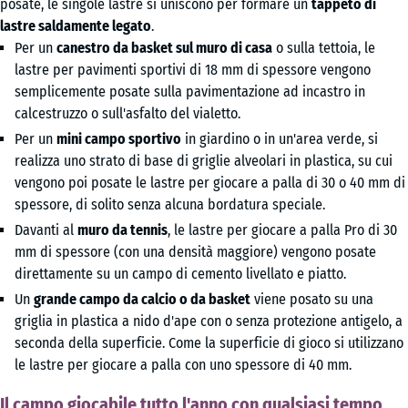
posate, le singole lastre si uniscono per formare un
tappeto di
lastre saldamente legato
.
Per un
canestro da basket sul muro di casa
o sulla tettoia, le
lastre per pavimenti sportivi di 18 mm di spessore vengono
semplicemente posate sulla pavimentazione ad incastro in
calcestruzzo o sull'asfalto del vialetto.
Per un
mini campo sportivo
in giardino o in un'area verde, si
realizza uno strato di base di griglie alveolari in plastica, su cui
vengono poi posate le lastre per giocare a palla di 30 o 40 mm di
spessore, di solito senza alcuna bordatura speciale.
Davanti al
muro da tennis
, le lastre per giocare a palla Pro di 30
mm di spessore (con una densità maggiore) vengono posate
direttamente su un campo di cemento livellato e piatto.
Un
grande campo da calcio o da basket
viene posato su una
griglia in plastica a nido d'ape con o senza protezione antigelo, a
seconda della superficie. Come la superficie di gioco si utilizzano
le lastre per giocare a palla con uno spessore di 40 mm.
Il campo giocabile tutto l'anno con qualsiasi tempo