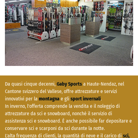
Da quasi cinque decenni,
Gaby Sports
a Haute-Nendaz, nel
Cantone svizzero del Vallese, offre attrezzature e servizi
innovativi per la
montagna
e gli
sport invernali
.
In inverno, l'offerta comprende la vendita e il noleggio di
attrezzature da sci e snowboard, nonché il servizio di
assistenza sci e snowboard. È anche possibile far depositare e
conservare sci e scarponi da sci durante la notte.
L'alta frequenza di clienti, la quantità di neve e il carico di
s
ci,