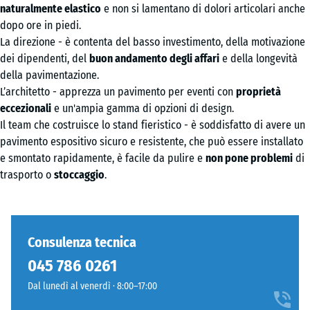
naturalmente elastico
e non si lamentano di dolori articolari anche
dopo ore in piedi.
La direzione - è contenta del basso investimento, della motivazione
dei dipendenti, del
buon andamento degli affari
e della longevità
della pavimentazione.
L’architetto - apprezza un pavimento per eventi con
proprietà
eccezionali
e un'ampia gamma di opzioni di design.
Il team che costruisce lo stand fieristico - è soddisfatto di avere un
pavimento espositivo sicuro e resistente, che può essere installato
e smontato rapidamente, è facile da pulire e
non pone problemi
di
trasporto o
stoccaggio
.
Consulenza tecnica
045 786 0261
Dal lunedì al venerdì · 8:00–17:00