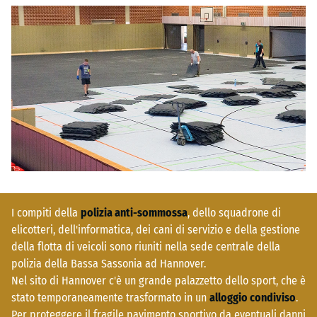
I compiti della
polizia anti-sommossa
, dello squadrone di
elicotteri, dell'informatica, dei cani di servizio e della gestione
della flotta di veicoli sono riuniti nella sede centrale della
polizia della Bassa Sassonia ad Hannover.
Nel sito di Hannover c'è un grande palazzetto dello sport, che è
stato temporaneamente trasformato in un
alloggio condiviso
.
Per proteggere il fragile pavimento sportivo da eventuali danni