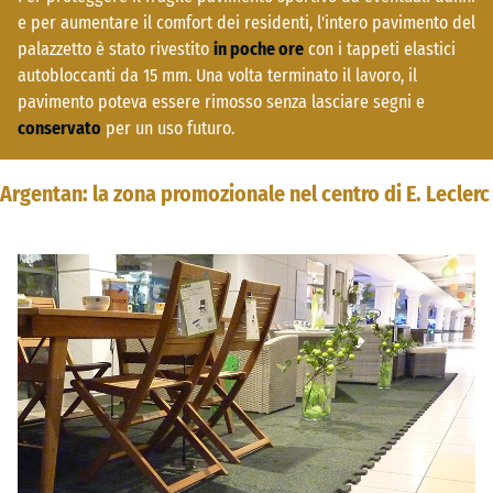
e per aumentare il comfort dei residenti, l'intero pavimento del
palazzetto è stato rivestito
in poche ore
con i tappeti elastici
autobloccanti da 15 mm. Una volta terminato il lavoro, il
pavimento poteva essere rimosso senza lasciare segni e
conservato
per un uso futuro.
Argentan: la zona promozionale nel centro di E. Leclerc