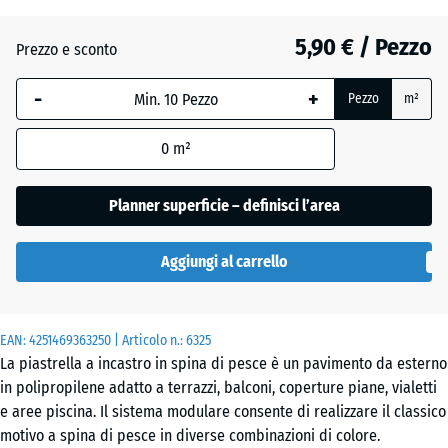
5,90 € / Pezzo
Prezzo e sconto
Grigio
argento
-
+
Pezzo
m²
0
m²
Vaniglia
Planner superficie – definisci l’area
Aggiungi al carrello
EAN:
4251469363250
| Articolo n.:
6325
La piastrella a incastro in spina di pesce è un pavimento da esterno
in polipropilene adatto a terrazzi, balconi, coperture piane, vialetti
e aree piscina. Il sistema modulare consente di realizzare il classico
motivo a spina di pesce in diverse combinazioni di colore.