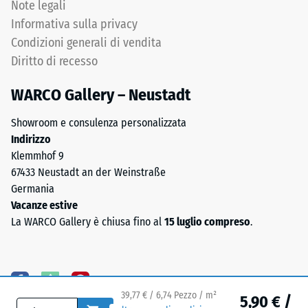
carico
Note legali
e
rimanga
Informativa sulla privacy
per
integro,
impermeabilizzazioni
Condizioni generali di vendita
senza
di
Diritto di recesso
crepe,
tetti.
fessure
In
WARCO Gallery – Neustadt
o
esterno
fori.
Showroom e consulenza personalizzata
lo
Questo
Indirizzo
strato
requisito
Klemmhof 9
portante
è
67433 Neustadt an der Weinstraße
deve
soddisfatto
Germania
essere
per
Vacanze estive
permeabile
tutti
La WARCO Gallery è chiusa fino al
15 luglio compreso
.
all'acqua.
i
Consultare
valori
le
della
istruzioni
scala.
di
39,77 € / 6,74 Pezzo / m²
5,90 € /
I
montaggio.