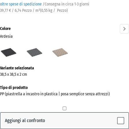
oltre spese di spedizione
/
Consegna in circa
1-3 giorni
39,77 € / 6,74 Pezzo / m²
(
0,55
kg
/ Pezzo)
Colore
Ardesia
Ardesia
Grigio
Vaniglia
(active)
argento
Ulteriori
Variante selezionata
informazioni
38,5 x 38,5 x 2 cm
sui
colori?
Tipo di prodotto
PP (piastrella a incastro in plastica | posa semplice senza attrezzi)
Mostra
la
palette
colori
Aggiungi al confronto
(active)
Ardesia