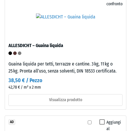
o
confronto
connessione
piedi
stabile.
di
La
vari
posa
dispositivi.
è
La
rapida
ALLESDICHT – Guaina liquida
resistenza
e
alla
non
compressione
richiede
Guaina liquida per tetti, terrazze e cantine. 3 kg, 11 kg o
viene
attrezzi.
25 kg. Pronta all’uso, senza solventi, DIN 18533 certificata.
determinata
Non
38,50 € / Pezzo
utilizzando
è
42,78 € / m² x 2 mm
il
necessario
metodo
alcun
Visualizza prodotto
di
fissaggio
prova
al
specificato
sottofondo;
Aggiungi
nella
AD
all'occorrenza
al
norma