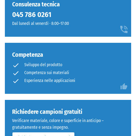
Consulenza tecnica
viene
struttura
misurata
045 786 0261
a
immediatamente
griglia
Dal lunedì al venerdì · 8:00–17:00
dopo
con
l’applicazione
piedini
del
integrati
carico
in
Competenza
e
PP.
successivamente
I
Sviluppo del prodotto
a
piedini
Competenza sui materiali
intervalli
sollevano
Esperienza nelle applicazioni
regolari
leggermente
per
la
un
piastrella
periodo
dal
Richiedere campioni gratuiti
di
sottofondo,
24
Verificare materiale, colore e superficie in anticipo –
creando
ore,
gratuitamente e senza impegno.
un
al