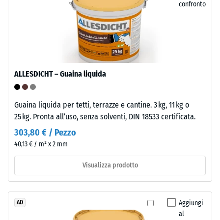
è
confronto
=
resistente
ca.
a
0
molti
acidi
mm
diluiti,
di
ALLESDICHT – Guaina liquida
basi,
ammaccatura
soluzioni
saline
residua
Guaina liquida per tetti, terrazze e cantine. 3 kg, 11 kg o
e
dopo
25 kg. Pronta all’uso, senza solventi, DIN 18533 certificata.
urina.
24
303,80 € / Pezzo
La
40,13 € / m² x 2 mm
superficie
ore
chiusa
di
Visualizza prodotto
e
scarico
idrorepellente
assorbe
(BS
Aggiungi
AD
pochissimo
7188)
al
sporco