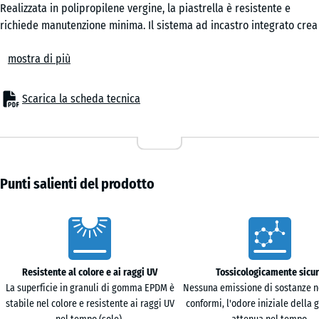
Realizzata in polipropilene vergine, la piastrella è resistente e
richiede manutenzione minima. Il sistema ad incastro integrato crea
una superficie stabile e continua senza necessità di fissaggi o
mostra di più
bordature permanenti.
Comfort
La superficie è adatta ad ambienti frequentati da bambini e animali
Scarica la scheda tecnica
domestici. L’acqua piovana defluisce attraverso la struttura aperta,
consentendo un’asciugatura rapida. La parte inferiore ventilata
limita l’accumulo di calore nei mesi estivi.
Struttura
Le piastrelle a incastro sono prodotte in polipropilene vergine con
Punti salienti del prodotto
caratteristiche meccaniche definite. Non vengono impiegate miscele
riciclate di origine incerta. Il materiale è resistente ai raggi UV e
Caratteristiche
stabile a temperature comprese tra −25 °C e +60 °C. La base è
dotata di numerosi piedini di supporto ravvicinati con ampie
superfici di appoggio, che distribuiscono uniformemente i carichi
Resistente al colore e ai raggi UV
Tossicologicamente sicu
sul sottofondo e permettono il libero deflusso dell’acqua.
La superficie in granuli di gomma EPDM è
Nessuna emissione di sostanze n
Posa
stabile nel colore e resistente ai raggi UV
conformi, l'odore iniziale della
La posa avviene a secco su un sottofondo portante e livellato. Le