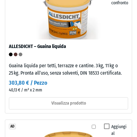
confronto
ed
è
facile
/ 5
da
pulire.
Il
ALLESDICHT – Guaina liquida
polipropilene
è
La
stabilizzato
Guaina liquida per tetti, terrazze e cantine. 3 kg, 11 kg o
resistenza
ai
25 kg. Pronta all’uso, senza solventi, DIN 18533 certificata.
alla
raggi
compressione
303,80 € / Pezzo
UV
di
40,13 € / m² x 2 mm
ed
un
è
Visualizza prodotto
materiale
adatto
descrive
a
la
un
sua
Aggiungi
AD
utilizzo
capacità
al
esterno