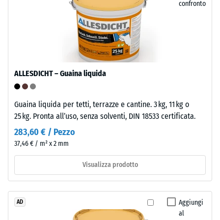
confronto
all'acqua
poliolefine.
(EN 12616) –
Per
Scala 5 =
la
Infiltrazione
produzione
ca. 1000
delle
mm/h (1000
piastrelle
l/h/m²)
ALLESDICHT – Guaina liquida
a
Resistente
incastro
al gelo
Guaina liquida per tetti, terrazze e cantine. 3 kg, 11 kg o
viene
Resistenza
25 kg. Pronta all’uso, senza solventi, DIN 18533 certificata.
utilizzato
polipropilene
283,60 € / Pezzo
alla
puro.
37,46 € / m² x 2 mm
compressione
Il
-
materiale
Visualizza prodotto
non
Valore
contiene
scala
plastificanti
Aggiungi
AD
5
ed
al