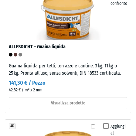
raccolta
confronto
forza.
previsti.
Una
profondità
Installazione
di
–
impronta
Lavorazione
ridotta
ALLESDICHT – Guaina liquida
–
indica
Montaggio
un’elevata
resistenza
Guaina liquida per tetti, terrazze e cantine. 3 kg, 11 kg o
alla
25 kg. Pronta all’uso, senza solventi, DIN 18533 certificata.
Su
compressione,
due
141,30 € / Pezzo
mentre
lati
42,82 € / m² x 2 mm
una
le
profondità
Visualizza prodotto
piastrelle
maggiore
possiedono
indica
elementi
una
di
Aggiungi
AD
minore
connessione
al