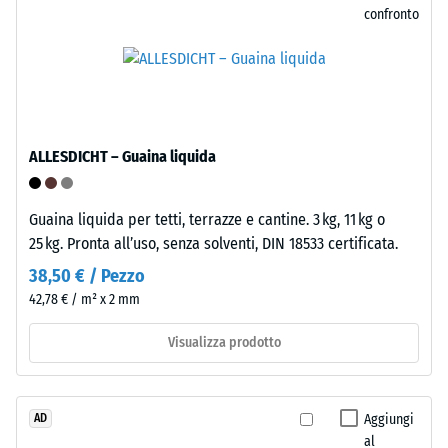
il
confronto
BS
rivestimento
7188:1998.
può
Un
essere
corpo
staccato
di
e
prova
riposato
ALLESDICHT – Guaina liquida
con
altrove.
una
Il
superficie
Guaina liquida per tetti, terrazze e cantine. 3 kg, 11 kg o
sistema
di
25 kg. Pronta all’uso, senza solventi, DIN 18533 certificata.
click
100
consente
38,50 € / Pezzo
mm^(2)
la
42,78 € / m² x 2 mm
(equivalente
libera
a
riposizionabilità
Visualizza prodotto
1
e
cm^(2))
la
viene
manutenzione
Aggiungi
AD
premuto
semplice.
al