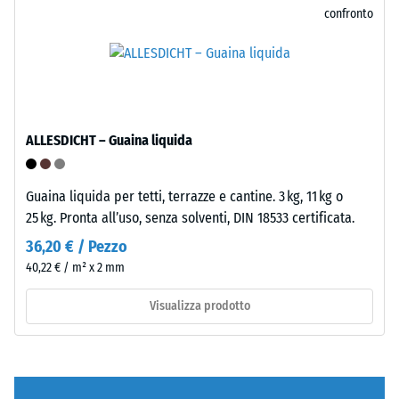
su
confronto
un
Struttura
campione
del
di
lato
materiale
inferiore
con
una
ALLESDICHT – Guaina liquida
forza
di
1000
Guaina liquida per tetti, terrazze e cantine. 3 kg, 11 kg o
N
25 kg. Pronta all’uso, senza solventi, DIN 18533 certificata.
(circa
36,20 € / Pezzo
105
Il
40,22 € / m² x 2 mm
kg).
lato
La
Visualizza prodotto
inferiore
profondità
è
di
costituito
impronta
da
risultante
una