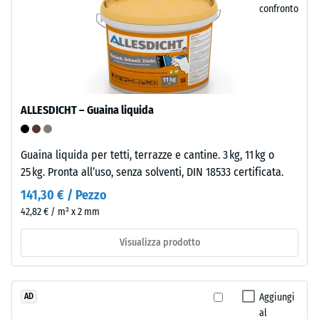
resistenza
confronto
sagomati,
ai
su
carichi
quelli
puntuali.
opposti
Tali
le
carichi
corrispondenti
possono
ALLESDICHT – Guaina liquida
cavità
derivare,
di
ad
ricezione.
Guaina liquida per tetti, terrazze e cantine. 3 kg, 11 kg o
esempio,
Durante
25 kg. Pronta all’uso, senza solventi, DIN 18533 certificata.
da
la
tacchi
141,30 € / Pezzo
posa
alti,
42,82 € / m² x 2 mm
gli
gambe
elementi
di
Visualizza prodotto
si
mobili,
incastrano
fioriere
meccanicamente,
su
Aggiungi
AD
formando
ruote
al
una