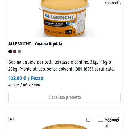
confronto
di
prolungato.
resistere
Al
a
termine
carichi
del
localizzati.
ciclo
Indica
di
ALLESDICHT – Guaina liquida
la
vita,
misura
le
in
Guaina liquida per tetti, terrazze e cantine. 3 kg, 11 kg o
piastrelle
cui
25 kg. Pronta all’uso, senza solventi, DIN 18533 certificata.
possono
il
essere
132,60 € / Pezzo
materiale
avviate
40,18 € / m² x 2 mm
si
al
deforma
riciclo
Visualizza prodotto
quando
tramite
viene
i
applicata
sistemi
Aggiungi
AD
una
di
al
determinata