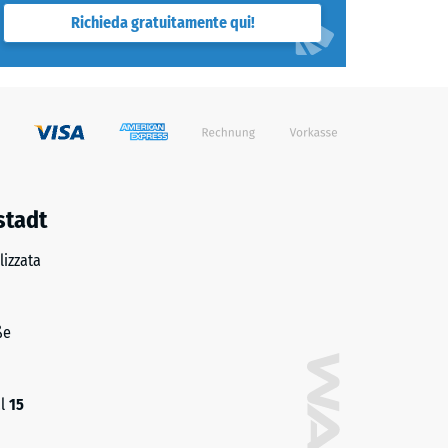
Richieda gratuitamente qui!
stadt
izzata
ße
al
15