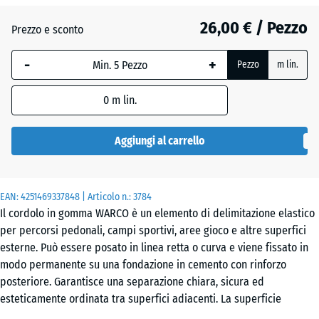
26,00 € / Pezzo
Grigio
Prezzo e sconto
+ 0,40 €
ardesia
-
+
Pezzo
m lin.
Rosso
0
m lin.
+ 0,40 €
mattone
Aggiungi al carrello
Verde
+ 0,40 €
erba
EAN:
4251469337848
| Articolo n.:
3784
Il cordolo in gomma WARCO è un elemento di delimitazione elastico
per percorsi pedonali, campi sportivi, aree gioco e altre superfici
esterne. Può essere posato in linea retta o curva e viene fissato in
modo permanente su una fondazione in cemento con rinforzo
posteriore. Garantisce una separazione chiara, sicura ed
esteticamente ordinata tra superfici adiacenti. La superficie
antiscivolo e ammortizzante assicura un contatto confortevole e