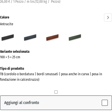
26,00 € / 1 Pezzo / m lin.
(
12,00
kg
/ Pezzo)
Colore
Antracite
Antracite
Grigio
Rosso
Verde
(active)
ardesia
mattone
erba
Ulteriori
Variante selezionata
informazioni
100 × 5 × 25 cm
sui
colori?
Tipo di prodotto
TB (cordolo o bordatura | bordi smussati | posa anche in curva | posa in
Mostra
fondazione in calcestruzzo)
la
palette
colori
Aggiungi al confronto
(active)
Antracite