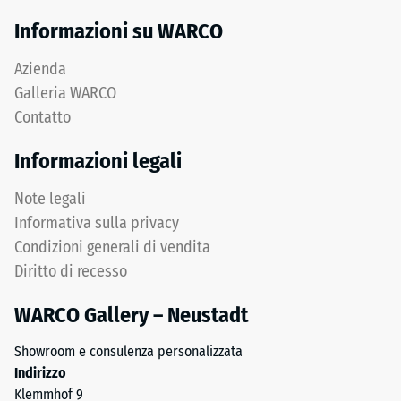
ELT
termica ca.
Informazioni su WARCO
sta
0,07 W/(m·K)
per
Resistenza
Azienda
“End-
alla
Galleria WARCO
of-
Contatto
compressione
Life
Tyres”
-
Informazioni legali
e
Valore
indica
Note legali
scala
gomma
Informativa sulla privacy
ottenuta
4
Condizioni generali di vendita
dal
=
riciclo
Diritto di recesso
ca.
di
WARCO Gallery – Neustadt
pneumatici
0,25
fuori
mm
Showroom e consulenza personalizzata
uso.
Indirizzo
di
Dal
Klemmhof 9
punto