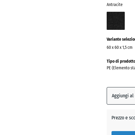
Antracite
Antra
(acti
Variante selezi
60 x 60 x 1,5 cm
Dimensioni
Tipo di prodott
per
PE (Elemento st
la
spedizione
600
x
Aggiungi al
600
x
15
Prezzo e sc
mm
La