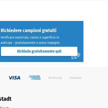
astre,
. Una
i un
viene
Richiedere campioni gratuiti
Verificare materiale, colore e superficie in
i posa
anticipo – gratuitamente e senza impegno.
Richieda gratuitamente qui!
ticati
i
 restano
La
osto
 sul
stadt
uesto
 si