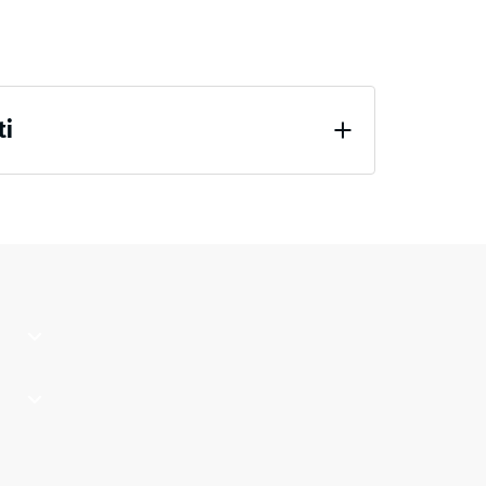
ti
po 24 ore di scarico (BS 7188)
percepibile
zionale" (BS 7188)
strella
o di
i