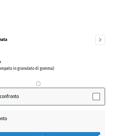
cite
ve)
onata
o
ampato in granulato di gomma)
 confronto
onto