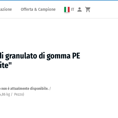
cazione
Offerta & Campione
IT
di granulato di gomma PE
ite"
 non è attualmente disponibile.
/
4,86
kg
/ Pezzo)