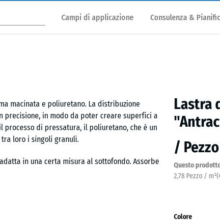
Campi di applicazione
Consulenza & Pianifi
Lastra 
a macinata e poliuretano. La distribuzione
n precisione, in modo da poter creare superfici a
"Antrac
l processo di pressatura, il poliuretano, che è un
a loro i singoli granuli.
/ Pezzo
 adatta in una certa misura al sottofondo. Assorbe
Questo prodotto
o spessore e della densità, può essere molto o poco
2,78 Pezzo / m²
(
Colore