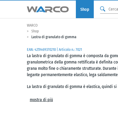
Shop
WARCO
Shop
Lastra di granulato di gomma
EAN:
4251469370210
| Articolo n.:
7021
La lastra di granulato di gomma è composta da gomm
granulometrica della gomma rettificata è definita co
grana molto fine o chiaramente strutturate. Durante i
legante permanentemente elastico, lega saldamente tr
La lastra di granulato di gomma è elastica, quindi si
le vibrazioni e il rumore da impatto. A seconda dell
permeabile all'acqua.
mostra di più