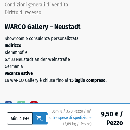
Condizioni generali di vendita
-
Life
Diritto di recesso
Tyres"
Valore
e
scala
WARCO Gallery – Neustadt
indica
2
granulato
Showroom e consulenza personalizzata
ottenuto
=
Indirizzo
dal
Klemmhof 9
ca.
riciclo
67433 Neustadt an der Weinstraße
0,75
di
Germania
pneumatici
mm
Vacanze estive
usati.
La WARCO Gallery è chiusa fino al
15 luglio compreso
.
di
La
ammaccatura
granulometria
grossa
residua
crea
dopo
una
35,19 € / 3,70 Pezzo / m²
9,50 € /
-
+
24
oltre spese di spedizione
superficie
Pezzo
(
3,89
kg
/ Pezzo)
Pavimenti affidabili.
antiscivolo
ore