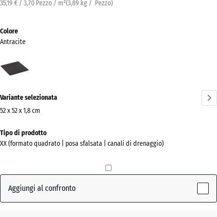
35,19 € / 3,70 Pezzo / m²
(
3,89
kg
/ Pezzo)
Colore
Antracite
Antracite
(active)
Variante selezionata
52 x 52 x 1,8 cm
Dimensioni
Tipo di prodotto
per
XX (formato quadrato | posa sfalsata | canali di drenaggio)
la
spedizione
520
x
Aggiungi al confronto
520
x