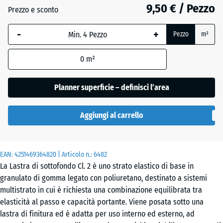
18
9,50 € / Pezzo
Prezzo e sconto
mm
-
+
La
Pezzo
m²
dimensione
selezionata,
0
m²
evidenziata
in blu,
Planner superficie – definisci l’area
viene
utilizzata
Aggiungi al carrello
per il
calcolo del
fabbisogno
(salvo
EAN:
4251469364820
| Articolo n.:
6482
La Lastra di sottofondo Cl. 2 è uno strato elastico di base in
diversa
granulato di gomma legato con poliuretano, destinato a sistemi
indicazione
multistrato in cui è richiesta una combinazione equilibrata tra
nei dati del
elasticità al passo e capacità portante. Viene posata sotto una
prodotto).
lastra di finitura ed è adatta per uso interno ed esterno, ad
52