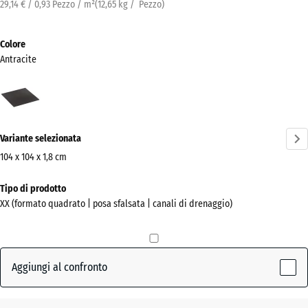
29,14 € / 0,93 Pezzo / m²
(
12,65
kg
/ Pezzo)
Colore
Antracite
Antracite
(active)
Variante selezionata
104 x 104 x 1,8 cm
Dimensioni
Tipo di prodotto
per
XX (formato quadrato | posa sfalsata | canali di drenaggio)
la
spedizione
1040
x
Aggiungi al confronto
1040
x