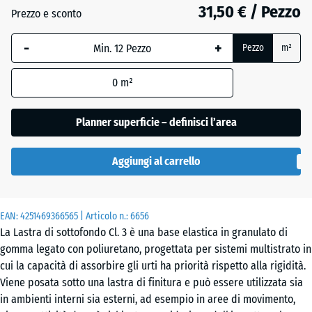
18
31,50 € / Pezzo
Prezzo e sconto
mm
-
+
La
Pezzo
m²
dimensione
selezionata,
0
m²
evidenziata
in blu,
Planner superficie – definisci l’area
viene
utilizzata
Aggiungi al carrello
per il
calcolo del
fabbisogno
(salvo
EAN:
4251469366565
| Articolo n.:
6656
La Lastra di sottofondo Cl. 3 è una base elastica in granulato di
diversa
gomma legato con poliuretano, progettata per sistemi multistrato in
indicazione
cui la capacità di assorbire gli urti ha priorità rispetto alla rigidità.
nei dati del
Viene posata sotto una lastra di finitura e può essere utilizzata sia
prodotto).
in ambienti interni sia esterni, ad esempio in aree di movimento,
104