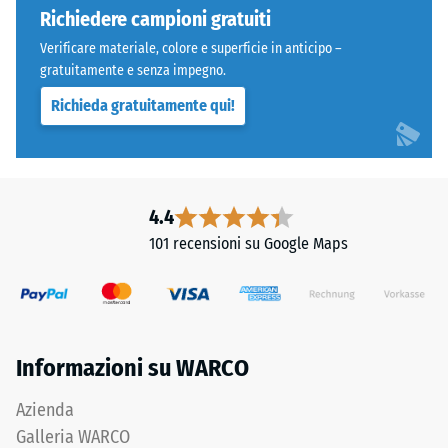
a
Richiedere campioni gratuiti
carichi
Verificare materiale, colore e superficie in anticipo –
localizzati.
gratuitamente e senza impegno.
Indica
Richieda gratuitamente qui!
la
misura
Denti
in
arrotondati
cui
come
il
4.4
4035,
materiale
101 recensioni su Google Maps
ma
si
bordi
deforma
squadrati
quando
senza
viene
fase.
applicata
Informazioni su WARCO
Strato
una
superiore
determinata
Azienda
in
forza.
Galleria WARCO
sandwich
Una