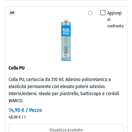
in
all'acqua
massa
(EN 12616) –
Aggiungi
OP
e
Scala 5 =
al
legato
Infiltrazione
confronto
con
ca. 1000
mm/h (1000
poliuretano
l/h/m²)
stabilizzato
ai
Resistenza
raggi
allo
UV.
scivolamento
Colla PU
L'EPDM
(EN 16165) –
Colla PU, cartuccia da 310 ml. Adesivo poliuretanico a
è
Valore scala
elasticità permanente con elevato potere adesivo.
4 = angolo
una
medio di
Interni/esterni. Ideale per piastrelle, battiscopa e cordoli
gomma
accettazione
WARCO.
etilene-
ca. 16°,
propilene-
14,90 € / Pezzo
gruppo R10
diene
48,06 € / l
monomero
Isolamento
priva
termico –
Visualizza prodotto