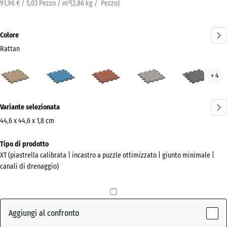
91,96 € / 5,03 Pezzo / m²
(
2,86
kg
/ Pezzo)
Colore
Rattan
Rattan
Atlantico
Etna
Granito
Gran
+ 4
(active)
grigio
grig
scur
Ulteriori
Variante selezionata
informazioni
sui
44,6 x 44,6 x 1,8 cm
colori?
Dimensioni
Tipo di prodotto
per
Mostra
XT (piastrella calibrata | incastro a puzzle ottimizzato | giunto minimale |
la
la
canali di drenaggio)
spedizione
palette
485
colori
x
(active)
Rattan
485
Aggiungi al confronto
x