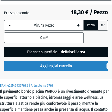
18
mm
Atlantico
18,30 € / Pezzo
Prezzo e sconto
La
-
+
Pezzo
m²
dimensione
Etna
selezionata,
0
m²
evidenziata
in blu,
Granito
viene
Planner superficie – definisci l’area
grigio
utilizzata
per il
Aggiungi al carrello
calcolo del
Granito
fabbisogno
grigio
(salvo
scuro
EAN:
diversa
4251469367685
| Articolo n.:
6768
Il pavimento bordo piscina WARCO è un rivestimento drenante per
indicazione
le superfici attorno a piscine, idromassaggi e aree wellness. La
nei dati del
Lavanda
struttura elastica rende più confortevole il passo, mentre la
prodotto).
superficie mantiene presa anche in presenza di acqua. Il contatto