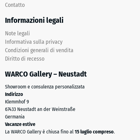
Contatto
stabilizza
profondità
gli
di
Informazioni legali
elementi
impronta
superiori
ridotta
Note legali
mediante
indica
Informativa sulla privacy
l'incastro.
un’elevata
Condizioni generali di vendita
Denti
resistenza
Diritto di recesso
arrotondati
alla
assicurano
compressione,
WARCO Gallery – Neustadt
distribuzione
mentre
uniforme
una
Showroom e consulenza personalizzata
dei
profondità
Indirizzo
carichi.
maggiore
Klemmhof 9
Senza
indica
67433 Neustadt an der Weinstraße
fase
una
Germania
la
minore
Vacanze estive
fuga
resistenza
La WARCO Gallery è chiusa fino al
15 luglio compreso
.
rimane
ai