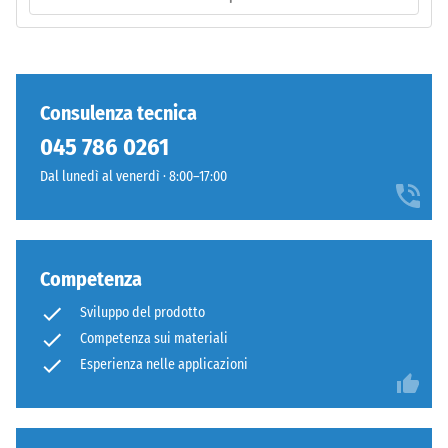
Lo
strato
/ 5
inferiore
è
pressato
Consulenza tecnica
a
045 786 0261
La
bassa
resistenza
densità.
Dal lunedì al venerdì · 8:00–17:00
alla
compressione
Installazione
di
–
un
Competenza
Lavorazione
materiale
–
Sviluppo del prodotto
descrive
Montaggio
Competenza sui materiali
la
sua
Esperienza nelle applicazioni
capacità
di
resistere