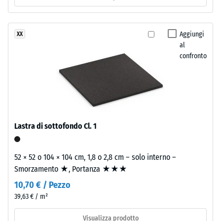
Valore scala
di
2 =
sostanze
Conduttività
nocive.
Aggiungi
XX
termica ca.
La
al
0,12 W/(m·K)
superficie
confronto
dello
Resistente
strato
al gelo
superiore
Resistenza
mantiene
alla
una
compressione
struttura
Lastra di sottofondo Cl. 1
a
-
pori
Valore
52 × 52 o 104 × 104 cm, 1,8 o 2,8 cm – solo interno –
aperti.
Smorzamento ★, Portanza ★★★
scala
Lo
10,70 € / Pezzo
strato
1
portante
39,63 € / m²
=
è
Visualizza prodotto
realizzato