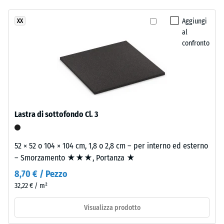
24 ore di
stato
rattan
scarico (BS
selezionato
e
Aggiungi
XX
7188)
alcun
al
degli
prodotto
Densità
confronto
arredi
apparente
per
outdoor.
- valore
il
scala 1 =
confronto.
fino a 780
Materiale
kg/m³
–
Componenti
Lastra di sottofondo Cl. 3
Smorzamento
e
di urti,
struttura
vibrazioni e
52 × 52 o 104 × 104 cm, 1,8 o 2,8 cm – per interno ed esterno
rumori da
– Smorzamento ★★★, Portanza ★
calpestio –
Il
Valore scala 2
8,70 € / Pezzo
prodotto
=
32,22 € / m²
ha
attenuazione
una
confortevole
Visualizza prodotto
struttura
Classe di
a