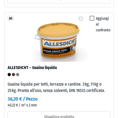
ca.
con
1
granulato
mm
ELT
Aggiungi
AD
di
al
nero
confronto
e
ammaccatura
pulito
residua
di
dopo
granulometria
grossa,
24
legato
ore
ALLESDICHT – Guaina liquida
con
di
poliuretano.
ELT
scarico
Guaina liquida per tetti, terrazze e cantine. 3 kg, 11 kg o
significa
25 kg. Pronta all’uso, senza solventi, DIN 18533 certificata.
(BS
"End
36,20 € / Pezzo
7188)
of
40,22 € / m² x 2 mm
Life
Tyres".
Visualizza prodotto