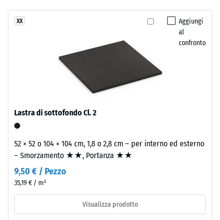
resistenza
due
allo
Aggiungi
XX
strati.
scivolamento
al
Lo
DS (EN 14041)
confronto
strato
- Valore scala
d'usura,
4 =
spesso
Coefficiente
circa
di attrito ca.
3,3
0,53
mm,
Lastra di sottofondo Cl. 2
Resistenza
è
all'abrasione
composto
– Resistenza
da
52 × 52 o 104 × 104 cm, 1,8 o 2,8 cm – per interno ed esterno
all'usura
granulato
– Smorzamento ★★, Portanza ★★
abrasiva –
EPDM
Valore della
9,50 € / Pezzo
di
scala 2 =
35,19 € / m²
nuova
"buono" (BS
7188)
produzione,
Visualizza prodotto
colorato
Permeabilità