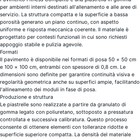
diversa
leggermente
per ambienti interni destinati all'allenamento e alle aree di
indicazione
punteggiato
servizio. La struttura compatta e la superficie a bassa
nei dati del
porosità generano un piano continuo, con aspetto
prodotto).
uniforme e risposta meccanica coerente. Il materiale è
Rosso
progettato per contesti funzionali in cui sono richiesti
100
leggermente
appoggio stabile e pulizia agevole.
×
punteggiato
Formati
100
Il pavimento è disponibile nei formati di posa 50 × 50 cm
×
e 100 × 100 cm, entrambi con spessore di 0,8 cm. Le
0,8
dimensioni sono definite per garantire continuità visiva e
Verde
cm
regolarità geometrica anche su superfici ampie, facilitando
leggermente
l'allineamento dei moduli in fase di posa.
punteggiato
Produzione e struttura
50
Le piastrelle sono realizzate a partire da granulato di
×
gomma legato con poliuretano, sottoposto a pressatura
50
- 20,40 €
controllata e successiva calibratura. Questo processo
×
consente di ottenere elementi con tolleranze ridotte e
0,8
superficie superiore compatta. La densità del materiale
cm