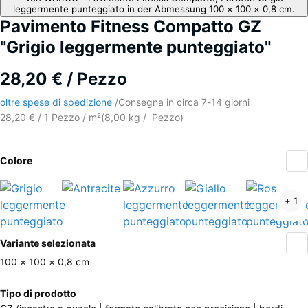
Pavimento Fitness Compatto GZ
"Grigio leggermente punteggiato"
28,20 € / Pezzo
oltre spese di spedizione
/
Consegna in circa
7-14 giorni
28,20 € / 1 Pezzo / m²
(
8,00
kg
/ Pezzo)
Colore
Grigio
Antracite
Azzurro
Giallo
+ 1
leggermente
leggermente
leggermen
punteggiato
punteggiato
punteggiat
Ulteriori
(active)
Variante selezionata
informazioni
sui
100 × 100 × 0,8 cm
colori?
Dimensioni
Tipo di prodotto
per
Mostra