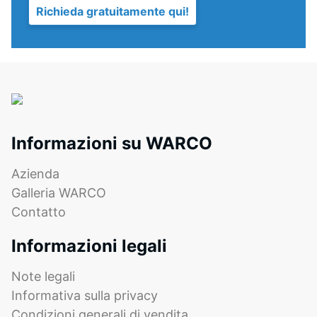
1 =
Richieda gratuitamente qui!
fine
Conduttività
produce
termica ca.
una
0,14
superficie
W/(m·K)
uniforme,
Resistenza
finemente
strutturata,
alla
con
compressione
Informazioni su WARCO
aspetto
-
calmo
Azienda
e
Valore
Galleria WARCO
chiuso,
scala
Contatto
relativamente
5
facile
Informazioni legali
da
=
pulire.
ca.
Note legali
Per
Informativa sulla privacy
0
i
Condizioni generali di vendita