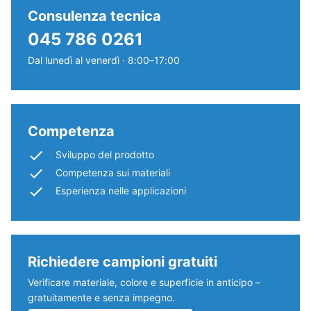
“End
all'acqua
Consulenza tecnica
of
(EN 12616)
045 786 0261
Life
– Scala 1 =
Infiltrazione
Tyres”
Dal lunedì al venerdì · 8:00–17:00
ca. 0 mm/h
e
(0 l/h/m²)
si
riferisce
Resistenza
ai
allo
Competenza
granuli
scivolamento
Sviluppo del prodotto
di
(EN 16165) –
Valore scala
gomma
Competenza sui materiali
2 = angolo
ottenuti
Esperienza nelle applicazioni
medio di
dal
accettazione
riciclaggio
ca. 13°,
di
gruppo R10
pneumatici
Richiedere campioni gratuiti
usati.
Isolamento
Verificare materiale, colore e superficie in anticipo –
termico –
La
gratuitamente e senza impegno.
Valore scala
granulometria