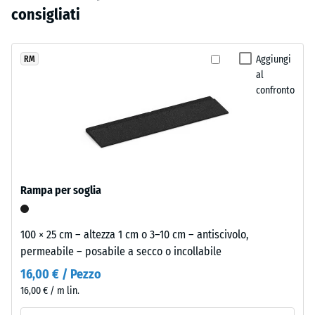
variabile la superficie mantiene caratteristiche funzionali costanti.
ammaccatura
è
con
consigliati
residua dopo
ancora
un
24 ore di
stato
legante
scarico (BS
selezionato
poliuretanico
Aggiungi
RM
7188)
alcun
al
grigio
prodotto
Densità
confronto
ardesia.
apparente
per
Il
- valore
il
risultato
scala 1 =
confronto.
è
fino a 780
un
kg/m³
grigio
Rampa per soglia
Smorzamento
scuro
di urti,
e
vibrazioni e
freddo
100 × 25 cm – altezza 1 cm o 3–10 cm – antiscivolo,
rumori da
dall'aspetto
permeabile – posabile a secco o incollabile
calpestio –
sobrio.
Valore scala 3
16,00 € / Pezzo
Su
=
16,00 € / m lin.
questa
attenuazione
tonalità