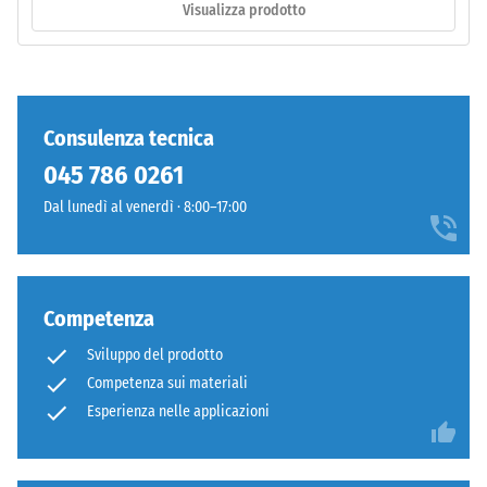
evidente
Visualizza prodotto
scura
Classe di
l'eventuale
resistenza
scurimento
allo
dovuto
scivolamento
all'usura
Consulenza tecnica
DS (EN 14041)
rimane
- Valore scala
045 786 0261
poco
3 =
evidente.
Dal lunedì al venerdì · 8:00–17:00
Coefficiente
di attrito ca.
0,45
Materiale
Resistenza
–
Competenza
all'abrasione
Componenti
– Resistenza
e
Sviluppo del prodotto
all'usura
struttura
Competenza sui materiali
abrasiva –
Esperienza nelle applicazioni
Valore della
scala 4 =
"eccellente"
Il
(BS 7188)