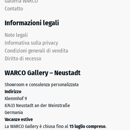
Galleria WARCO
of
Isolamento
Contatto
termico –
Life
Valore scala
Tyres"
Informazioni legali
3 =
e
Conduttività
indica
Note legali
termica ca.
granulato
0,11 W/(m·K)
Informativa sulla privacy
ottenuto
Condizioni generali di vendita
dal
Resistente
Diritto di recesso
al gelo
riciclo
di
Resistenza
WARCO Gallery – Neustadt
pneumatici
alla
usati.
Showroom e consulenza personalizzata
compressione
Lo
Indirizzo
strato
-
Klemmhof 9
superficiale
Valore
67433 Neustadt an der Weinstraße
utilizza
Germania
scala
granulato
Vacanze estive
fine
2
La WARCO Gallery è chiusa fino al
15 luglio compreso
.
e