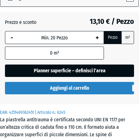
(active)
ardesia
13,10 € / Pezzo
Prezzo e sconto
Antracite
- 2,90 €
-
+
Pezzo
m²
Azzurro
0
m²
cielo
Planner superficie – definisci l’area
Beige
+ 0,40 €
Aggiungi al carrello
sabbia
EAN:
4251469362451
| Articolo n.:
6245
Rosso
- 2,80 €
La piastrella antitrauma è certificata secondo UNI EN 1177 per
mattone
un’altezza critica di caduta fino a 110 cm. Il formato aiuta a
organizzare superfici di piccole dimensioni. Le spine di