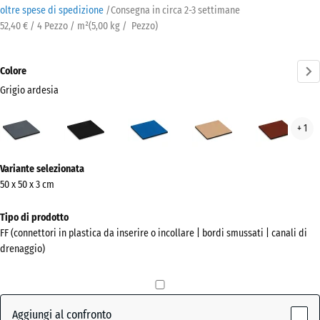
oltre spese di spedizione
/
Consegna in circa
2-3 settimane
52,40 € / 4 Pezzo / m²
(
5,00
kg
/ Pezzo)
Colore
Grigio ardesia
Grigio
Antracite
Azzurro
Beige
Ros
+ 1
ardesia
cielo
sabbia
mat
(active)
Ulteriori
Variante selezionata
informazioni
50 x 50 x 3 cm
sui
colori?
Tipo di prodotto
FF (connettori in plastica da inserire o incollare | bordi smussati | canali di
Mostra
drenaggio)
la
palette
colori
Aggiungi al confronto
Grigio