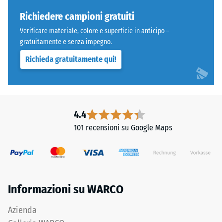
Richiedere campioni gratuiti
Permeabilità
all'acqua
Verificare materiale, colore e superficie in anticipo –
Il
(EN 12616) –
gratuitamente e senza impegno.
prodotto
Scala 5 =
Richieda gratuitamente qui!
presenta
Infiltrazione
ca. 1000
una
mm/h (1000
struttura
l/h/m²)
a
due
Resistenza
4.4
strati
allo
101 recensioni su Google Maps
composta
scivolamento
da
(EN 16165) –
Valore scala
granulato
4 = angolo
di
medio di
gomma
Informazioni su WARCO
accettazione
ELT
ca. 16°,
legato
Azienda
gruppo R10
con