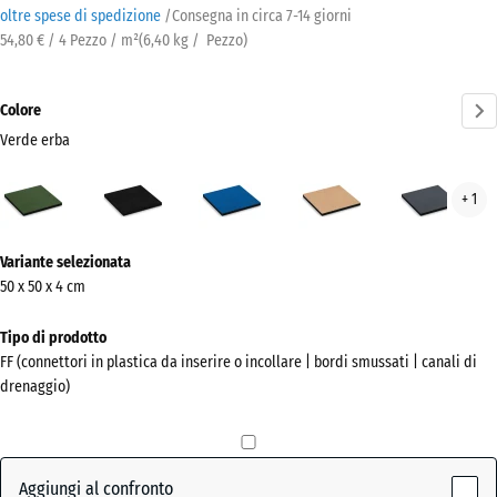
oltre spese di spedizione
/
Consegna in circa
7-14 giorni
54,80 € / 4 Pezzo / m²
(
6,40
kg
/ Pezzo)
Colore
Verde erba
Verde
Antracite
Azzurro
Beige
Grig
+ 1
erba
cielo
sabbia
arde
(active)
Ulteriori
Variante selezionata
informazioni
50 x 50 x 4 cm
sui
colori?
Tipo di prodotto
FF (connettori in plastica da inserire o incollare | bordi smussati | canali di
Mostra
drenaggio)
la
palette
colori
Aggiungi al confronto
Verde