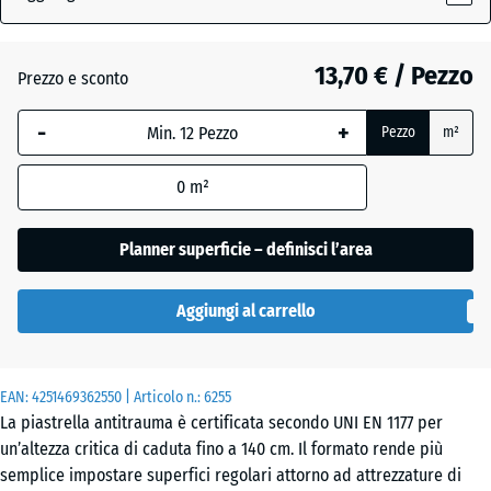
(active)
erba
13,70 € / Pezzo
Prezzo e sconto
Antracite
- 1,40 €
-
+
Pezzo
m²
Azzurro
0
m²
+ 1,80 €
cielo
Planner superficie – definisci l’area
Beige
+ 2,20 €
Aggiungi al carrello
sabbia
EAN:
4251469362550
| Articolo n.:
6255
Grigio
+ 1,80 €
La piastrella antitrauma è certificata secondo UNI EN 1177 per
ardesia
un’altezza critica di caduta fino a 140 cm. Il formato rende più
semplice impostare superfici regolari attorno ad attrezzature di