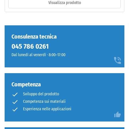
forte
Visualizza prodotto
L'abrasione
Classe di
può
resistenza
consumare
allo
progressivamente
scivolamento
il
Consulenza tecnica
DS (EN 14041)
rivestimento
- Valore scala
045 786 0261
colorato,
3 =
rendendo
Dal lunedì al venerdì · 8:00–17:00
Coefficiente
il
di attrito ca.
0,45
colore
più
Resistenza
scuro.
Competenza
all'abrasione
– Resistenza
Sviluppo del prodotto
all'usura
Materiale
Competenza sui materiali
abrasiva –
–
Esperienza nelle applicazioni
Valore della
Componenti
scala 4 =
e
"eccellente"
struttura
(BS 7188)