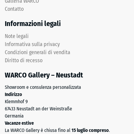
Galleria WARCO
poliuretano.
Isolamento
Contatto
termico –
ELT
Valore scala
significa
Informazioni legali
4 =
"End
Conduttività
of
Note legali
termica ca.
Life
0,09
Informativa sulla privacy
Tyres"
W/(m·K)
Condizioni generali di vendita
e
Diritto di recesso
Resistente
indica
al gelo
granulato
WARCO Gallery – Neustadt
ottenuto
Resistenza
dal
alla
Showroom e consulenza personalizzata
riciclo
Indirizzo
compressione
di
Klemmhof 9
pneumatici
-
67433 Neustadt an der Weinstraße
usati.
Valore
Germania
Lo
Vacanze estive
scala
strato
La WARCO Gallery è chiusa fino al
15 luglio compreso
.
superficiale