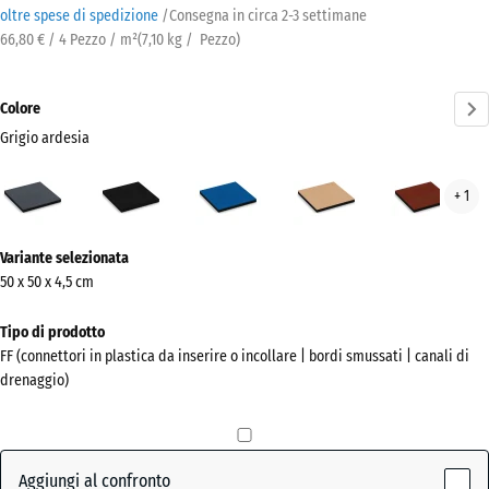
oltre spese di spedizione
/
Consegna in circa
2-3 settimane
66,80 € / 4 Pezzo / m²
(
7,10
kg
/ Pezzo)
Colore
Grigio ardesia
Grigio
Antracite
Azzurro
Beige
Ros
+ 1
ardesia
cielo
sabbia
mat
(active)
Ulteriori
Variante selezionata
informazioni
50 x 50 x 4,5 cm
sui
colori?
Tipo di prodotto
FF (connettori in plastica da inserire o incollare | bordi smussati | canali di
Mostra
drenaggio)
la
palette
colori
Aggiungi al confronto
Grigio