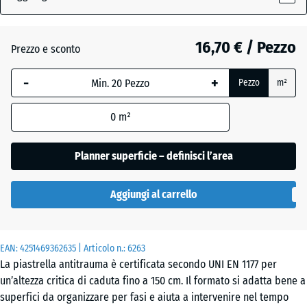
(active)
ardesia
16,70 € / Pezzo
Prezzo e sconto
Antracite
- 2,90 €
-
+
Pezzo
m²
Azzurro
0
m²
cielo
Planner superficie – definisci l’area
Beige
+ 0,30 €
Aggiungi al carrello
sabbia
EAN:
4251469362635
| Articolo n.:
6263
Rosso
- 2,80 €
La piastrella antitrauma è certificata secondo UNI EN 1177 per
mattone
un’altezza critica di caduta fino a 150 cm. Il formato si adatta bene a
superfici da organizzare per fasi e aiuta a intervenire nel tempo