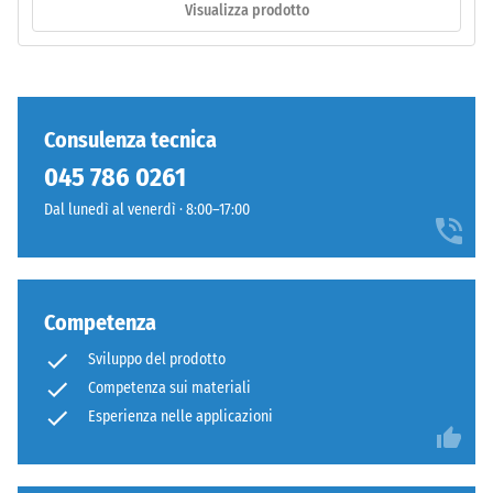
forte
Visualizza prodotto
scura
Classe di
l'eventuale
resistenza
scurimento
allo
dovuto
scivolamento
all'usura
Consulenza tecnica
DS (EN 14041)
rimane
- Valore scala
045 786 0261
poco
3 =
evidente.
Dal lunedì al venerdì · 8:00–17:00
Coefficiente
di attrito ca.
0,45
Materiale
Resistenza
–
Competenza
all'abrasione
Componenti
– Resistenza
e
Sviluppo del prodotto
all'usura
struttura
Competenza sui materiali
abrasiva –
Esperienza nelle applicazioni
Valore della
scala 4 =
"eccellente"
Il
(BS 7188)