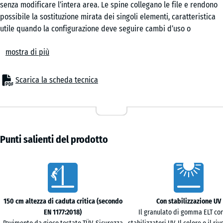
senza modificare l’intera area. Le spine collegano le file e rendono
Verde
- 1,80 €
possibile la sostituzione mirata dei singoli elementi, caratteristica
erba
utile quando la configurazione deve seguire cambi d’uso o
ampliamenti progressivi.
mostra di più
Ambiti d’uso
Adatta per superfici in cui è necessario attenuare cadute fino a 150
cm, come sotto scivoli standard, altalene e strutture di arrampicata
Scarica la scheda tecnica
di dimensioni contenute. Trova impiego in aree gioco pubbliche e
private, scuole e strutture terapeutiche. La superficie accompagna
attività motorie di diversa intensità e può essere inserita anche in
spazi multifunzionali.
Struttura e materiale
Punti salienti del prodotto
Realizzata in granulato ELT legato con poliuretano, presenta una
struttura a due strati: uno strato di usura a grana fine e compatta in
Caratteristiche
superficie e uno strato inferiore a granulometria media con
funzione ammortizzante. La combinazione consente una
distribuzione equilibrata delle sollecitazioni. Il comportamento
150 cm altezza di caduta critica (secondo
Con stabilizzazione UV
elastico rimane prevedibile nel tempo.
EN 1177:2018)
Il granulato di gomma ELT co
Parte inferiore e drenaggio