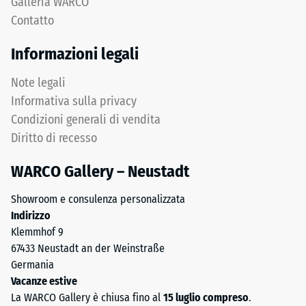
Galleria WARCO
of
Isolamento
Contatto
termico –
Life
Valore scala
Tyres"
Informazioni legali
4 =
e
Conduttività
indica
Note legali
termica ca.
granulato
0,09
Informativa sulla privacy
ottenuto
W/(m·K)
Condizioni generali di vendita
dal
Diritto di recesso
Resistente
riciclo
al gelo
di
WARCO Gallery – Neustadt
pneumatici
Resistenza
usati.
alla
Showroom e consulenza personalizzata
Lo
Indirizzo
compressione
strato
Klemmhof 9
superficiale
-
67433 Neustadt an der Weinstraße
utilizza
Valore
Germania
granulato
Vacanze estive
scala
fine
La WARCO Gallery è chiusa fino al
15 luglio compreso
.
e