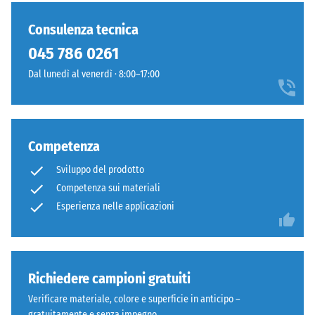
necessario.
ammaccatura
è
profondi
residua dopo
ancora
che
Consulenza tecnica
24 ore di
stato
ricorda
scarico (BS
045 786 0261
selezionato
un
7188)
alcun
Dal lunedì al venerdì · 8:00–17:00
prato
prodotto
Densità
inglese
apparente
per
fitto
- valore
il
e
scala 1 =
confronto.
curato.
Competenza
fino a 780
kg/m³
Sviluppo del prodotto
Materiale
Competenza sui materiali
Smorzamento
–
Esperienza nelle applicazioni
di urti,
Componenti
vibrazioni e
e
rumori da
struttura
calpestio –
Valore scala 4
Richiedere campioni gratuiti
=
Il
Verificare materiale, colore e superficie in anticipo –
attenuazione
prodotto
gratuitamente e senza impegno.