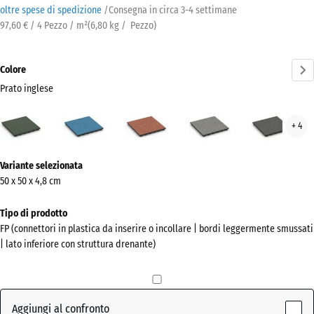
oltre spese di spedizione
/
Consegna in circa
3-4 settimane
97,60 € / 4 Pezzo / m²
(
6,80
kg
/ Pezzo)
Colore
Prato inglese
Prato
Atlantico
Etna
Granito
Gran
+ 4
inglese
grigio
grig
(active)
scur
Ulteriori
Variante selezionata
informazioni
50 x 50 x 4,8 cm
sui
colori?
Tipo di prodotto
FP (connettori in plastica da inserire o incollare | bordi leggermente smussati
Mostra
| lato inferiore con struttura drenante)
la
palette
colori
Aggiungi al confronto
Prato