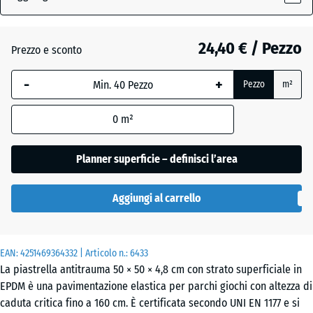
(active)
inglese
24,40 € / Pezzo
Prezzo e sconto
Atlantico
-
+
Pezzo
m²
Etna
0
m²
Planner superficie – definisci l’area
Granito
grigio
Aggiungi al carrello
Granito
EAN:
4251469364332
| Articolo n.:
6433
grigio
- 0,20 €
La piastrella antitrauma 50 × 50 × 4,8 cm con strato superficiale in
scuro
EPDM è una pavimentazione elastica per parchi giochi con altezza di
caduta critica fino a 160 cm. È certificata secondo UNI EN 1177 e si