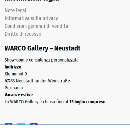
colorato
in
Note legali
Permeabilità
massa
all'acqua
Informativa sulla privacy
e
(EN 12616) –
Condizioni generali di vendita
legato
Scala 5 =
Diritto di recesso
con
Infiltrazione
poliuretano
ca. 1000
WARCO Gallery – Neustadt
mm/h (1000
stabilizzato
l/h/m²)
ai
Showroom e consulenza personalizzata
raggi
Resistenza
Indirizzo
UV.
allo
Klemmhof 9
L'EPDM
scivolamento
67433 Neustadt an der Weinstraße
è
(EN 16165) –
Germania
una
Valore scala
Vacanze estive
4 = angolo
gomma
La WARCO Gallery è chiusa fino al
15 luglio compreso
.
medio di
etilene-
accettazione
propilene-
ca. 16°,
diene
gruppo R10
monomero