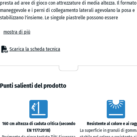
presta ad aree di gioco con attrezzature di media altezza. Il formato
Lavanda
maneggevole e i perni di collegamento laterali agevolano la posa e
stabilizzano l'insieme. Le singole piastrelle possono essere
sostituite all'occorrenza.
Rattan
mostra di più
Ambiti di impiego
La piastrella spessa 4,8 cm protegge i bambini da cadute da
attrezzature di gioco di media altezza, come altalene, scivoli, piccole
Scarica la scheda tecnica
Terracotta
strutture di arrampicata, torrette e combinazioni gioco. Trova
collocazione in asili, cortili scolastici, parchi giochi pubblici e
privati. Viene utilizzata anche in ambito terapeutico, riabilitativo e
Travertino
assistenziale, dove è previsto un frequente contatto cutaneo con il
pavimento.
Punti salienti del prodotto
Struttura e composizione
La piastrella ha una costruzione a due strati. Lo strato funzionale in
Caratteristiche
granuli di gomma ELT legati con poliuretano assicura l'assorbimento
degli urti; lo strato superficiale in EPDM offre una superficie
cromaticamente stabile e resistente agli agenti atmosferici. L'EPDM
160 cm altezza di caduta critica (secondo
Resistente al colore e ai rag
è una gomma sintetica colorata in massa che mantiene la tonalità
EN 1177:2018)
La superficie in granuli di gom
anche sotto irraggiamento solare intenso. I bordi smussati