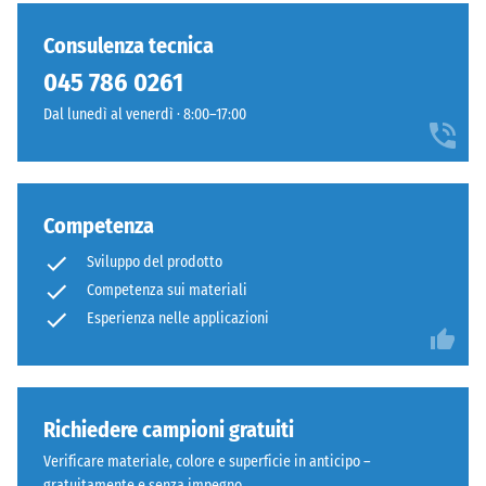
ammaccatura
è
gialle,
residua dopo
ancora
fresco
Consulenza tecnica
24 ore di
stato
e
scarico (BS
045 786 0261
selezionato
vivace
7188)
alcun
Dal lunedì al venerdì · 8:00–17:00
come
prodotto
Densità
i
apparente
per
colori
- valore
il
primaverili.
scala 1 =
confronto.
Competenza
fino a 780
kg/m³
Materiale
Sviluppo del prodotto
–
Competenza sui materiali
Smorzamento
Componenti
Esperienza nelle applicazioni
di urti,
e
vibrazioni e
struttura
rumori da
calpestio –
Valore scala 5
Richiedere campioni gratuiti
=
Questo
Verificare materiale, colore e superficie in anticipo –
attenuazione
prodotto
gratuitamente e senza impegno.