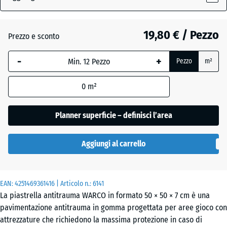
(active)
tiglio
19,80 € / Pezzo
Prezzo e sconto
Antracite
- 0,50 €
-
+
Pezzo
m²
Grigio
0
m²
grafite
Planner superficie – definisci l’area
Rosso
- 0,50 €
Aggiungi al carrello
pomodoro
EAN:
4251469361416
| Articolo n.:
6141
La piastrella antitrauma WARCO in formato 50 × 50 × 7 cm è una
pavimentazione antitrauma in gomma progettata per aree gioco con
attrezzature che richiedono la massima protezione in caso di