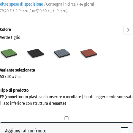
oltre spese di spedizione
/
Consegna in circa
7-14 giorni
79,20 € / 4 Pezzo / m²
(
10,60
kg
/ Pezzo)
Colore
Verde tiglio
Verde
Antracite
Grigio
Rosso
tiglio
grafite
pomodoro
(active)
Ulteriori
Variante selezionata
informazioni
50 x 50 x 7 cm
sui
colori?
Tipo di prodotto
FP (connettori in plastica da inserire o incollare | bordi leggermente smussati
Mostra
| lato inferiore con struttura drenante)
la
palette
colori
Aggiungi al confronto
Verde