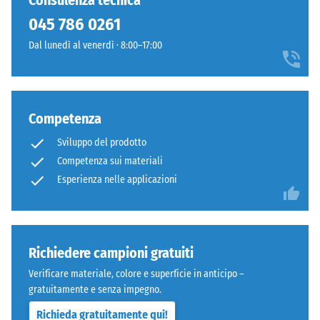
Consulenza tecnica
24 ore di
stato
discreto,
scarico (BS
045 786 0261
selezionato
adatto
7188)
alcun
Dal lunedì al venerdì · 8:00–17:00
a
prodotto
Densità
contesti
apparente
per
esterni
- valore
il
moderni
scala 1 =
confronto.
e
Competenza
fino a 780
superfici
kg/m³
Sviluppo del prodotto
dal
Competenza sui materiali
Smorzamento
carattere
Esperienza nelle applicazioni
di urti,
essenziale.
vibrazioni e
rumori da
Materiale
calpestio –
Valore scala 4
–
Richiedere campioni gratuiti
=
Componenti
Verificare materiale, colore e superficie in anticipo –
attenuazione
e
gratuitamente e senza impegno.
forte
struttura
Richieda gratuitamente qui!
Classe di