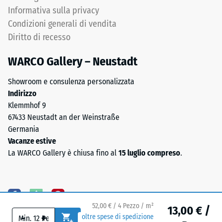
di
all'acqua
Informativa sulla privacy
granulometria
(EN 12616) –
Condizioni generali di vendita
media
Scala 5 =
Diritto di recesso
(0,8–
Infiltrazione
ca. 1000
3,0
WARCO Gallery – Neustadt
mm/h (1000
mm),
l/h/m²)
legati
Showroom e consulenza personalizzata
con
Resistenza
Indirizzo
poliuretano.
allo
Klemmhof 9
La
scivolamento
67433 Neustadt an der Weinstraße
composizione
(EN 16165) –
Germania
Valore scala
chimica
Vacanze estive
4 = angolo
è
La WARCO Gallery è chiusa fino al
15 luglio compreso
.
medio di
una
accettazione
miscela
ca. 16°,
di
gruppo R10
gomma
52,00 € / 4 Pezzo / m²
naturale
Isolamento
13,00 € /
-
+
oltre spese di spedizione
termico –
(NR)