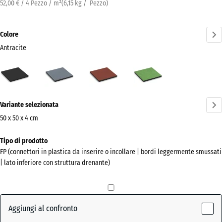
52,00 € / 4 Pezzo / m²
(
6,15
kg
/ Pezzo)
Colore
Antracite
Antracite
Grigio
Rosso
Verde
(active)
grafite
pomodoro
tiglio
Ulteriori
Variante selezionata
informazioni
sui
50 x 50 x 4 cm
colori?
Dimensioni
Tipo di prodotto
per
Mostra
FP (connettori in plastica da inserire o incollare | bordi leggermente smussati
la
la
| lato inferiore con struttura drenante)
spedizione
palette
500
colori
x
(active)
Antracite
500
Aggiungi al confronto
x