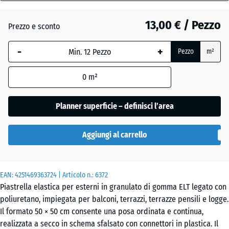
40
mm
Grigio
13,00 € / Pezzo
Prezzo e sconto
+ 0,50 €
grafite
La
-
+
Pezzo
m²
dimensione
selezionata,
Rosso
0
m²
evidenziata
pomodoro
in blu,
viene
Planner superficie – definisci l’area
utilizzata
Verde
per il
+ 0,50 €
tiglio
Aggiungi al carrello
calcolo del
fabbisogno
(salvo
EAN:
diversa
4251469363724
| Articolo n.:
6372
Piastrella elastica per esterni in granulato di gomma ELT legato con
indicazione
poliuretano, impiegata per balconi, terrazzi, terrazze pensili e logge.
nei dati del
Il formato 50 × 50 cm consente una posa ordinata e continua,
prodotto).
realizzata a secco in schema sfalsato con connettori in plastica. Il