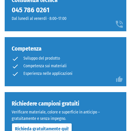
Consulenza tecnica
24 ore di
stato
cotto
scarico (BS
045 786 0261
selezionato
e
7188)
alcun
Dal lunedì al venerdì · 8:00–17:00
materiali
prodotto
Densità
mediterranei.
apparente
per
- valore
il
Materiale
scala 1 =
confronto.
Competenza
fino a 780
–
kg/m³
Componenti
Sviluppo del prodotto
e
Competenza sui materiali
Smorzamento
struttura
Esperienza nelle applicazioni
di urti,
vibrazioni e
rumori da
Il
calpestio –
prodotto
Valore scala 3
ha
Richiedere campioni gratuiti
=
una
Verificare materiale, colore e superficie in anticipo –
attenuazione
struttura
gratuitamente e senza impegno.
evidente
a
Richieda gratuitamente qui!
Classe di
due