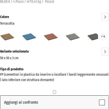
88,00 € / 4 Pezzo / m²
(
5,42
kg
/ Pezzo)
Colore
Terracotta
Terracotta
Atlantico
Etna
Granito
Gran
+ 4
(active)
grigio
grig
scur
Ulteriori
Variante selezionata
informazioni
sui
50 x 50 x 3 cm
colori?
Dimensioni
Tipo di prodotto
per
Mostra
FP (connettori in plastica da inserire o incollare | bordi leggermente smussati
la
la
| lato inferiore con struttura drenante)
spedizione
palette
500
colori
x
(active)
Terracotta
500
Aggiungi al confronto
x