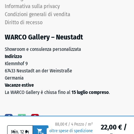
con
all'acqua
Informativa sulla privacy
poliuretano
(EN 12616) –
Condizioni generali di vendita
stabilizzato
Scala 5 =
Diritto di recesso
ai
Infiltrazione
raggi
ca. 1000
WARCO Gallery – Neustadt
mm/h (1000
UV.
l/h/m²)
L'EPDM
Showroom e consulenza personalizzata
è
Resistenza
Indirizzo
una
allo
Klemmhof 9
gomma
scivolamento
67433 Neustadt an der Weinstraße
etilene-
(EN 16165) –
Germania
propilene-
Valore scala
Vacanze estive
4 = angolo
diene
La WARCO Gallery è chiusa fino al
15 luglio compreso
.
medio di
monomero
accettazione
di
ca. 16°,
nuova
gruppo R10
produzione.
La
88,00 € / 4 Pezzo / m²
Isolamento
22,00 € /
-
+
oltre spese di spedizione
superficie
termico –