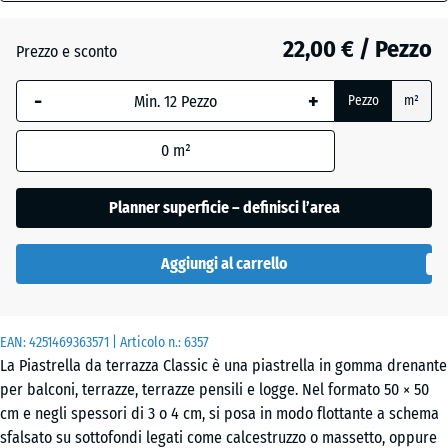
30
mm
Atlantico
22,00 € / Pezzo
Prezzo e sconto
La
-
+
Pezzo
m²
dimensione
Etna
selezionata,
0
m²
evidenziata
in blu,
Granito
viene
Planner superficie – definisci l’area
grigio
utilizzata
per il
Aggiungi al carrello
calcolo del
Granito
fabbisogno
grigio
(salvo
scuro
EAN:
diversa
4251469363571
| Articolo n.:
6357
La Piastrella da terrazza Classic è una piastrella in gomma drenante
indicazione
per balconi, terrazze, terrazze pensili e logge. Nel formato 50 × 50
nei dati del
Lavanda
cm e negli spessori di 3 o 4 cm, si posa in modo flottante a schema
prodotto).
sfalsato su sottofondi legati come calcestruzzo o massetto, oppure