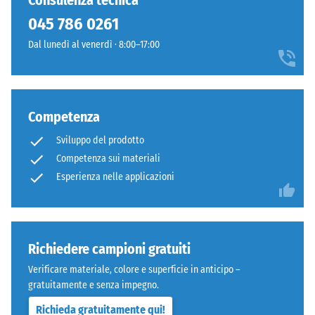
Consulenza tecnica
24 ore di
stato
vicina
scarico (BS
045 786 0261
selezionato
al
7188)
alcun
Dal lunedì al venerdì · 8:00–17:00
travertino
prodotto
Densità
naturale.
apparente
per
- valore
il
Materiale
scala 1 =
confronto.
Competenza
fino a 780
–
kg/m³
Componenti
Sviluppo del prodotto
e
Competenza sui materiali
Smorzamento
struttura
Esperienza nelle applicazioni
di urti,
vibrazioni e
rumori da
Il
calpestio –
prodotto
Valore scala 4
ha
Richiedere campioni gratuiti
=
una
Verificare materiale, colore e superficie in anticipo –
attenuazione
struttura
gratuitamente e senza impegno.
forte
a
Richieda gratuitamente qui!
Classe di
due