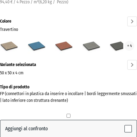
94,40 € / 4 Pezzo / m²
(
6,20
kg
/ Pezzo)
Colore
Travertino
Travertino
Atlantico
Etna
Granito
Gran
+ 4
(active)
grigio
grig
scur
Ulteriori
Variante selezionata
informazioni
sui
50 x 50 x 4 cm
colori?
Dimensioni
Tipo di prodotto
per
Mostra
FP (connettori in plastica da inserire o incollare | bordi leggermente smussati
la
la
| lato inferiore con struttura drenante)
spedizione
palette
500
colori
x
(active)
Travertino
500
Aggiungi al confronto
x