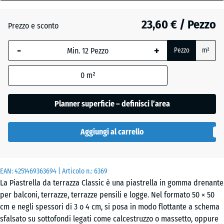
40
mm
Atlantico
23,60 € / Pezzo
Prezzo e sconto
La
-
+
Pezzo
m²
dimensione
Etna
selezionata,
0
m²
evidenziata
in blu,
Granito
viene
Planner superficie – definisci l’area
grigio
utilizzata
per il
Aggiungi al carrello
calcolo del
Granito
fabbisogno
grigio
(salvo
scuro
EAN:
diversa
4251469363694
| Articolo n.:
6369
La Piastrella da terrazza Classic è una piastrella in gomma drenante
indicazione
per balconi, terrazze, terrazze pensili e logge. Nel formato 50 × 50
nei dati del
Lavanda
cm e negli spessori di 3 o 4 cm, si posa in modo flottante a schema
prodotto).
sfalsato su sottofondi legati come calcestruzzo o massetto, oppure