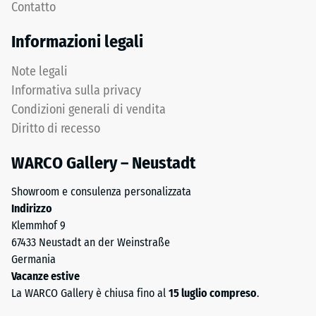
Contatto
termico –
utilizza
Valore scala
granulato
Informazioni legali
5 =
fine
Conduttività
e
Note legali
termica ca.
crea
0,07 W/(m·K)
Informativa sulla privacy
una
Condizioni generali di vendita
superficie
Resistente
Diritto di recesso
al gelo
antiscivolo
con
Resistenza
WARCO Gallery – Neustadt
struttura
alla
compatta.
Showroom e consulenza personalizzata
compressione
Lo
Indirizzo
strato
-
Klemmhof 9
inferiore
Valore
67433 Neustadt an der Weinstraße
è
Germania
scala
formato
Vacanze estive
da
2
La WARCO Gallery è chiusa fino al
15 luglio compreso
.
granulato
=
più