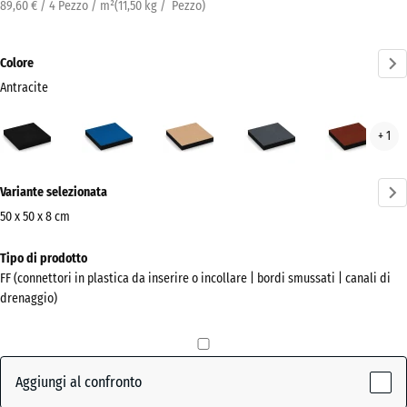
89,60 € / 4 Pezzo / m²
(
11,50
kg
/ Pezzo)
Colore
Antracite
Antracite
Azzurro
Beige
Grigio
Ros
+ 1
(active)
cielo
sabbia
ardesia
mat
Ulteriori
Variante selezionata
informazioni
sui
50 x 50 x 8 cm
colori?
Dimensioni
Tipo di prodotto
per
Mostra
FF (connettori in plastica da inserire o incollare | bordi smussati | canali di
la
la
drenaggio)
spedizione
palette
500
colori
x
(active)
Antracite
500
Aggiungi al confronto
x