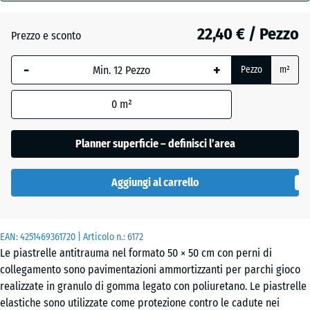
80
mm
Azzurro
22,40 € / Pezzo
Prezzo e sconto
+ 4,50 €
cielo
La
-
+
Pezzo
m²
dimensione
selezionata,
Beige
+ 5,00 €
0
m²
evidenziata
sabbia
in blu,
viene
Planner superficie – definisci l’area
utilizzata
Grigio
per il
+ 4,50 €
ardesia
Aggiungi al carrello
calcolo del
fabbisogno
(salvo
Rosso
EAN:
diversa
4251469361720
| Articolo n.:
6172
+ 0,30 €
mattone
Le piastrelle antitrauma nel formato 50 × 50 cm con perni di
indicazione
collegamento sono pavimentazioni ammortizzanti per parchi gioco
nei dati del
realizzate in granulo di gomma legato con poliuretano. Le piastrelle
prodotto).
Verde
elastiche sono utilizzate come protezione contro le cadute nei
+ 2,10 €