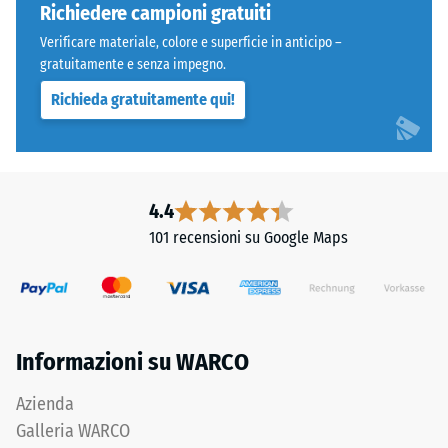
poliuretano.
Richiedere campioni gratuiti
Permeabilità
ELT
all'acqua
Verificare materiale, colore e superficie in anticipo –
significa
(EN 12616) –
gratuitamente e senza impegno.
"End
Scala 5 =
Richieda gratuitamente qui!
of
Infiltrazione
ca. 1000
Life
mm/h (1000
Tyres"
l/h/m²)
e
indica
Resistenza
4.4
granulato
allo
101 recensioni su Google Maps
ottenuto
scivolamento
dal
(EN 16165) –
Valore scala
riciclo
4 = angolo
di
medio di
pneumatici
Informazioni su WARCO
accettazione
usati.
ca. 16°,
Lo
Azienda
gruppo R10
strato
Galleria WARCO
superficiale
Isolamento