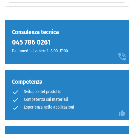
Classe di
resistenza
allo
Il
scivolamento
prodotto
Consulenza tecnica
DS (EN 14041)
presenta
- Valore scala
045 786 0261
una
3 =
struttura
Dal lunedì al venerdì · 8:00–17:00
Coefficiente
a
di attrito ca.
due
0,45
strati
Resistenza
composta
Competenza
all'abrasione
da
– Resistenza
Sviluppo del prodotto
granulato
all'usura
Competenza sui materiali
di
abrasiva –
gomma
Esperienza nelle applicazioni
Valore della
ELT
scala 4 =
"eccellente"
legato
(BS 7188)
con