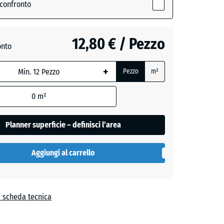
e
 confronto
,
12,80 € / Pezzo
onto
+
Pezzo
m²
+ 0,60 €
0
m²
Planner superficie – definisci l’area
Aggiungi al carrello
a scheda tecnica