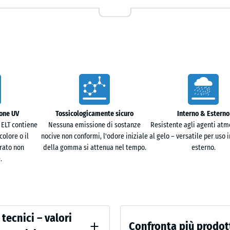
cm
|
0,25
io di danneggiamento del liner piscina causato da
m²
esso tempo, crea una superficie più regolare che
tenua il contatto con il fondo.
50
x
50
piovana o di spruzzo attraversa rapidamente le
ione UV
Tossicologicamente sicuro
Interno & Esterno
x 4
+ 3,
ermettono all’acqua di defluire lungo la pendenza o
 ELT contiene
Nessuna emissione di sostanze
Resistente agli agenti atmo
cm
 formazione di ristagni sotto la piscina.
colore o il
nocive non conformi, l'odore iniziale
al gelo – versatile per uso 
|
rato non
della gomma si attenua nel tempo.
esterno.
0,25
.
m²
ione. Sporco e residui possono essere rimossi con
lle possono restare posate anche fuori stagione,
ità di smontaggio.
 tecnici – valori
Confronta più prodot