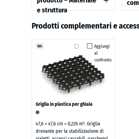
prodotto – Materiale
com
prodotto
riferi
e struttura
Colore
Resiste
–
Rosso
Prodotti complementari e accesso
Materiale
Densità 
mattone
e
Smorzam
struttura
Un
Aggiungi
WG
Classe d
al
rosso
Resisten
confronto
mattone
intenso
Permeabi
di
Resisten
tonalità
terra,
Isolamen
con
Resiste
Griglia in plastica per ghiaia
una
Resis
grana
vivace
alla
47,6 × 47,6 cm = 0,226 m². Griglia
che
drenante per la stabilizzazione di
compr
richiama
vialetti, accessi carrabili, parcheggi