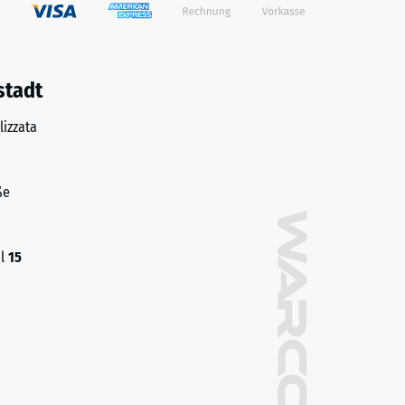
stadt
izzata
ße
al
15