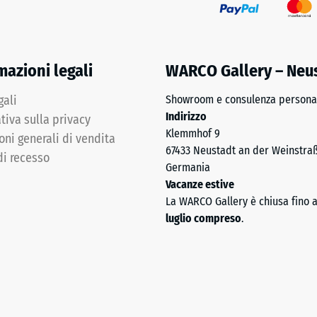
co
mazioni legali
WARCO Gallery – Neu
gali
Showroom e consulenza personal
Indirizzo
tiva sulla privacy
Klemmhof 9
oni generali di vendita
67433 Neustadt an der Weinstra
di recesso
Germania
Vacanze estive
La WARCO Gallery è chiusa fino 
luglio compreso
.
za
sione