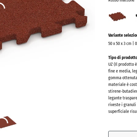
Rosso mattone
Ross
matt
(acti
Ulteriori
Variante selezi
informazioni
sui
50 x 50 x 3 cm | 
colori?
Dimensioni
Tipo di prodott
per
Mostra
UZ (Il prodotto 
la
la
fine e media, leg
spedizione
palette
gomma ottenuta d
540
materiale è cos
colori
x
stirene-butadien
Rosso
540
legante traspare
mattone
riveste i granuli
x
superficiale risu
30
mm
Antracit
La