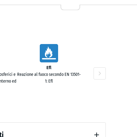
Efl
60 €
sferici e
Reazione al fuoco secondo EN 13501-
interno ed
1: Efl
ti