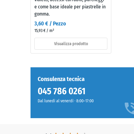
-
pavimentazioni
e come base ideale per piastrelle in
mediterranee
Valor
gomma.
e
scala
3,60 € / Pezzo
spazi
15,93 € / m²
2
verdi.
=
Visualizza prodotto
ca.
Materiale
–
0,75
Componenti
mm
e
Consulenza tecnica
di
struttura
ammac
045 786 0261
resid
Dal lunedì al venerdì · 8:00–17:00
Il
dopo
prodotto
24
presenta
una
ore
struttura