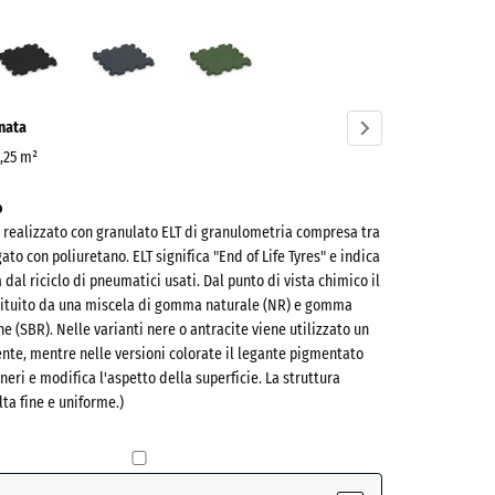
o
Antracite
Grigio
Verde
one
ardesia
erba
ve)
onata
0,25 m²
o
è realizzato con granulato ELT di granulometria compresa tra
ato con poliuretano. ELT significa "End of Life Tyres" e indica
al riciclo di pneumatici usati. Dal punto di vista chimico il
tituito da una miscela di gomma naturale (NR) e gomma
e (SBR). Nelle varianti nere o antracite viene utilizzato un
nte, mentre nelle versioni colorate il legante pigmentato
(active)
 neri e modifica l'aspetto della superficie. La struttura
lta fine e uniforme.)
e
- 0,50 €