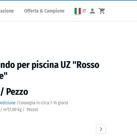
cazione
Offerta & Campione
IT
ndo per piscina UZ "Rosso
e"
 / Pezzo
pedizione
/
Consegna in circa
7-14 giorni
 / m²
(
7,00
kg
/ Pezzo)