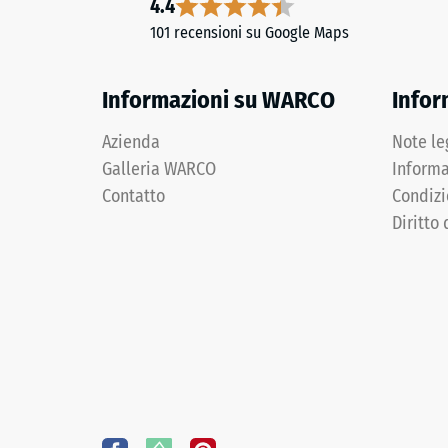
4.4
di
a
101 recensioni su Google Maps
scari
due
strati
(BS
composta
Informazioni su WARCO
Infor
7188)
da
granulato
Azienda
Note le
di
Galleria WARCO
Informa
gomma
Contatto
Condizi
2 / 5
ELT
Diritto 
legato
con
poliuretano.
ELT
La
significa
resisten
"End
alla
of
compres
Life
di
Tyres"
un