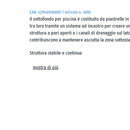
EAN:
4251469366107
| Articolo n.:
6610
Il sottofondo per piscina è costituito da piastrelle 
tra loro tramite un sistema ad incastro per creare una
struttura a pori aperti e i canali di drenaggio sul lat
contribuiscono a mantenere asciutta la zona sottosta
Struttura stabile e continua
Il sistema ad incastro consente di collegare le piastr
mostra di più
volta posate, formano un sottofondo uniforme che rima
piastrelle possono essere smontate con facilità e riu
Posa semplice su sottofondi idonei
Il sottofondo per piscina si posa su superfici portant
calcestruzzo, asfalto o pavimentazione autobloccante
ghiaia. Per una stabilità ottimale è consigliato l’impie
su terreni meno compatti.