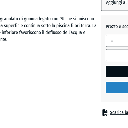
dimension
Aggiungi al
selezionata
Grigio
evidenziata
in granulato di gomma legato con PU che si uniscono
ardesia
in blu,
 superficie continua sotto la piscina fuori terra. La
Prezzo e sc
viene
o inferiore favoriscono il deflusso dell’acqua e
utilizzata
nte.
-
Verde
per il
erba
calcolo del
fabbisogno
(salvo
elle senza l’uso di adesivi o fissaggi meccanici. Una
diversa
ne stabile durante l’utilizzo della piscina. Le
indicazione
tilizzate quando necessario.
nei dati del
prodotto).
50
i e livellate. Sono adatti supporti come
x
, ma anche uno strato non legato con letto di
Scarica l
50
go di grigliati stabilizzanti in plastica, soprattutto
x 3