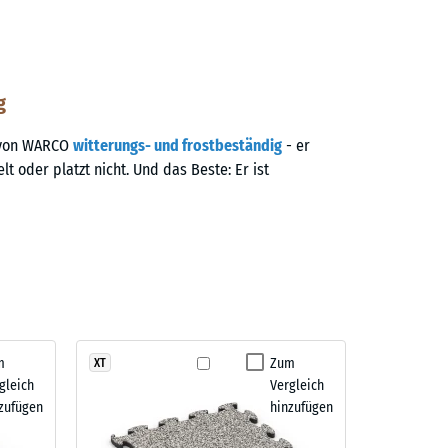
g
g von WARCO
witterungs- und frostbeständig
- er
elt oder platzt nicht. Und das Beste: Er ist
m
Zum
XT
gleich
Vergleich
zufügen
hinzufügen