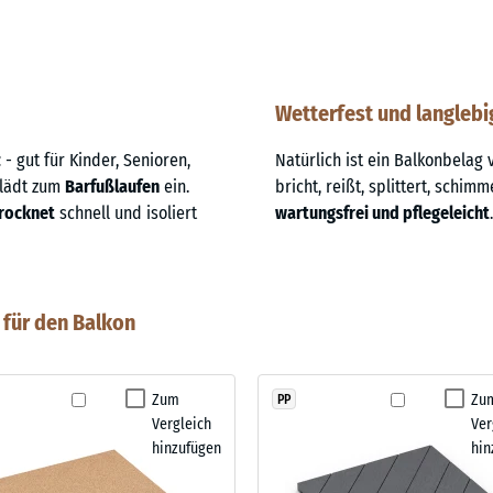
Wetterfest und langlebi
z
- gut für Kinder, Senioren,
Natürlich ist ein Balkonbela
 lädt zum
Barfußlaufen
ein.
bricht, reißt, splittert, schimm
rocknet
schnell und isoliert
wartungsfrei und pflegeleicht
.
für den Balkon
Zum
Zu
PP
Vergleich
Ver
hinzufügen
hin