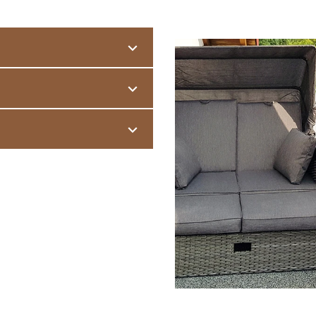
s der Gebäudefassade heraus.
nd
Witterungsschäden
.
ie ideale Lösung. Die leicht
träglich
angebauter Balkon
, oft
 vorhandenen Belag verlegt
r auf Stützen vor das Gebäude
HT dauerhaft abgedichtet
ses - ein Zimmer an der frischen
ebäude zurückversetzt.
 Dachpappe, auf Gitterrosten, auf
rden. Besonders interessant: Die
egeleichte und
nde
Trittschalldämmung
und
el direkt auf dem Boden der
lässt sich der Loggiaboden mit