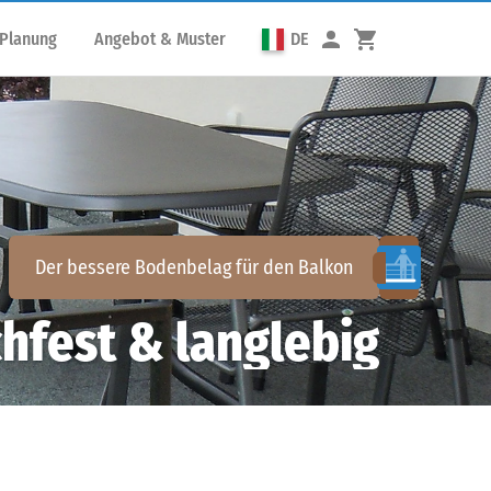
 Planung
Angebot & Muster
DE
Der bessere Bodenbelag für den
Balkon
hfest & langlebig