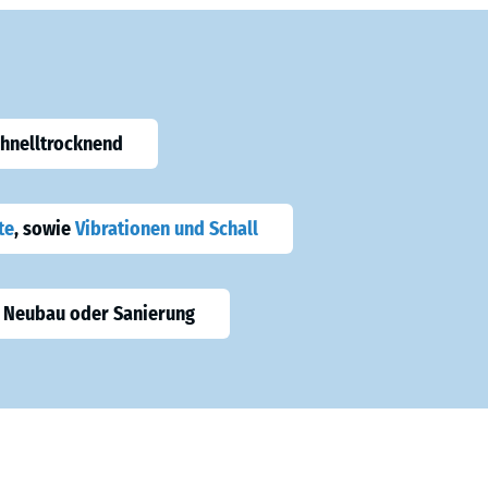
chnelltrocknend
te
, sowie
Vibrationen und Schall
 Neubau oder Sanierung