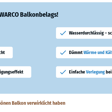
s WARCO Balkonbelags!
Wasserdurchlässig – s
cht
Dämmt
Wärme und Käl
igungseffekt
Einfache
Verlegung
bei
hönen Balkon verwirklicht haben