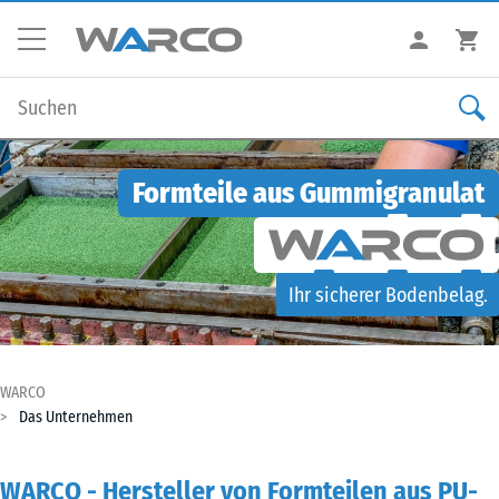
Formteile aus Gummigranulat
Ihr sicherer Bodenbelag.
WARCO
Das Unternehmen
WARCO - Hersteller von Formteilen aus PU-