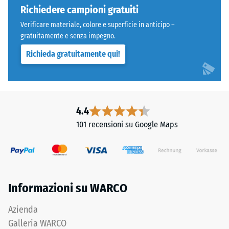
4035,
Richiedere campioni gratuiti
carichi
ma
localizzati.
Verificare materiale, colore e superficie in anticipo –
bordi
Indica
gratuitamente e senza impegno.
squadrati
la
Richieda gratuitamente qui!
senza
misura
fase.
in
Strato
cui
superiore
il
in
4.4
materiale
sandwich
si
101 recensioni su Google Maps
stabilizza
deforma
gli
quando
elementi
viene
superiori
applicata
mediante
una
Informazioni su WARCO
l'incastro.
determinata
Denti
forza.
Azienda
arrotondati
Una
Galleria WARCO
assicurano