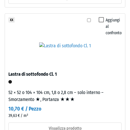
Isolamento
produzione.
termico –
La
Valore scala
superficie
Aggiungi
XX
2 =
superiore
al
Conduttività
è
confronto
termica ca.
chiusa
0,12 W/(m·K)
e
Resistenza
regolare.
Lo
alla
strato
compressione
inferiore
Lastra di sottofondo Cl. 1
-
è
composto
Valore
52 × 52 o 104 × 104 cm, 1,8 o 2,8 cm – solo interno –
da
scala
Smorzamento ★, Portanza ★★★
granulato
4
10,70 € / Pezzo
ELT
fine,
=
39,63 € / m²
nero
ca.
Visualizza prodotto
e