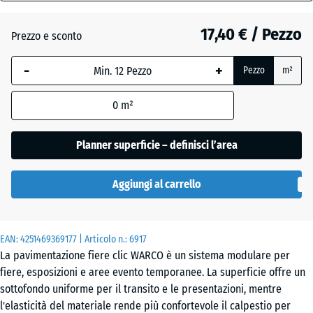
18
mm
Atlantico
17,40 € / Pezzo
Prezzo e sconto
La
-
+
Pezzo
m²
dimensione
Granito
selezionata,
grigio
0
m²
evidenziata
in blu,
viene
Planner superficie – definisci l’area
Granito
utilizzata
grigio
per il
scuro
Aggiungi al carrello
calcolo del
fabbisogno
(salvo
Lavanda
EAN:
diversa
4251469369177
| Articolo n.:
6917
La pavimentazione fiere clic WARCO è un sistema modulare per
indicazione
fiere, esposizioni e aree evento temporanee. La superficie offre un
nei dati del
Prato
sottofondo uniforme per il transito e le presentazioni, mentre
prodotto).
inglese
l'elasticità del materiale rende più confortevole il calpestio per