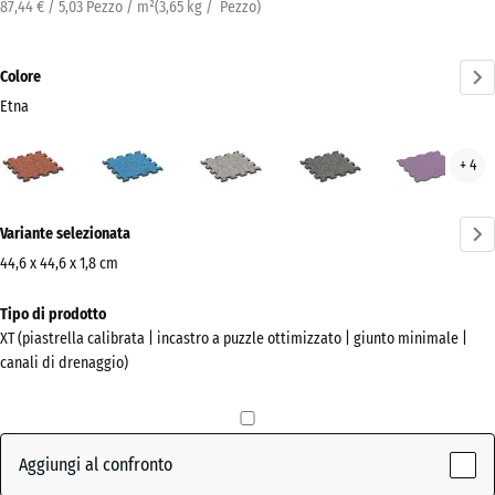
87,44 € / 5,03 Pezzo / m²
(
3,65
kg
/ Pezzo)
Colore
Etna
Etna
Atlantico
Granito
Granito
Lav
+ 4
(active)
grigio
grigio
scuro
Ulteriori
Variante selezionata
informazioni
sui
44,6 x 44,6 x 1,8 cm
colori?
Dimensioni
Tipo di prodotto
per
Mostra
XT (piastrella calibrata | incastro a puzzle ottimizzato | giunto minimale |
la
la
canali di drenaggio)
spedizione
palette
485
colori
x
(active)
Etna
485
Aggiungi al confronto
x