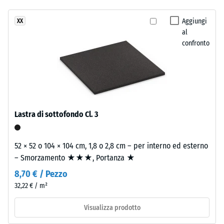
24 ore di
stato
texture
scarico (BS
selezionato
energica
Aggiungi
XX
7188)
alcun
al
con
prodotto
Densità
confronto
una
apparente
per
marcata
- valore
il
presenza
scala 4 =
confronto.
cromatica.
900 a
1000
kg/m³
Materiale
Lastra di sottofondo Cl. 3
–
Smorzamento
Componenti
di urti,
52 × 52 o 104 × 104 cm, 1,8 o 2,8 cm – per interno ed esterno
e
vibrazioni e
– Smorzamento ★★★, Portanza ★
struttura
rumori da
calpestio –
8,70 € / Pezzo
Valore scala 1
32,22 € / m²
Il
=
prodotto
attenuazione
Visualizza prodotto
ha
percepibile
una