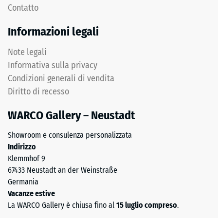
profondità
Contatto
distribuzione
di
uniforme
impronta
Informazioni legali
dei
ridotta
carichi.
indica
Note legali
Senza
un’elevata
Informativa sulla privacy
fase
resistenza
Condizioni generali di vendita
la
alla
Diritto di recesso
fuga
compressione,
rimane
mentre
WARCO Gallery – Neustadt
invisibile:
una
superficie
profondità
Showroom e consulenza personalizzata
continua
maggiore
Indirizzo
e
indica
Klemmhof 9
omogenea.
una
67433 Neustadt an der Weinstraße
minore
Germania
resistenza
Struttura
Vacanze estive
ai
del
La WARCO Gallery è chiusa fino al
15 luglio compreso
.
carichi
lato