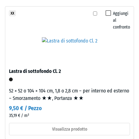
Classe di
struttura
resistenza
Aggiungi
XX
a
allo
al
due
scivolamento
confronto
strati.
DS (EN 14041)
Lo
- Valore scala
strato
2 =
d’usura,
Coefficiente
spesso
di attrito ca.
circa
0,38
Lastra di sottofondo Cl. 2
2
Resistenza
mm,
all'abrasione
è
52 × 52 o 104 × 104 cm, 1,8 o 2,8 cm – per interno ed esterno
– Resistenza
realizzato
– Smorzamento ★★, Portanza ★★
all'usura
con
abrasiva –
9,50 € / Pezzo
granulato
Valore della
35,19 € / m²
EPDM
scala 3 =
"molto
colorato
Visualizza prodotto
buono" (BS
in