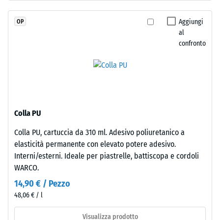
7188)
massa
e
Permeabilità
Aggiungi
OP
legato
all'acqua
al
con
(EN 12616) –
confronto
poliuretano
Scala 2 =
Infiltrazione
stabilizzato
fino a 10
ai
mm/h (10
raggi
l/h/m²)
UV.
L’EPDM
Resistenza
Colla PU
è
allo
Colla PU, cartuccia da 310 ml. Adesivo poliuretanico a
una
scivolamento
elasticità permanente con elevato potere adesivo.
(EN 16165) –
gomma
Valore scala
Interni/esterni. Ideale per piastrelle, battiscopa e cordoli
etilene-
3 = angolo
WARCO.
propilene-
medio di
diene
14,90 € / Pezzo
accettazione
monomero
48,06 € / l
ca. 15°,
di
gruppo R10
nuova
Visualizza prodotto