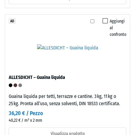
0,25
pulito,
legato
mm
con
Aggiungi
AD
di
al
poliuretano.
ammaccatura
confronto
ELT
significa
residua
"End
dopo
of
24
Life
Tyres".
ore
ALLESDICHT – Guaina liquida
Lo
di
strato
scarico
portante
Guaina liquida per tetti, terrazze e cantine. 3 kg, 11 kg o
è
(BS
25 kg. Pronta all’uso, senza solventi, DIN 18533 certificata.
pressato
7188)
36,20 € / Pezzo
all’alta
40,22 € / m² x 2 mm
densità.
Visualizza prodotto