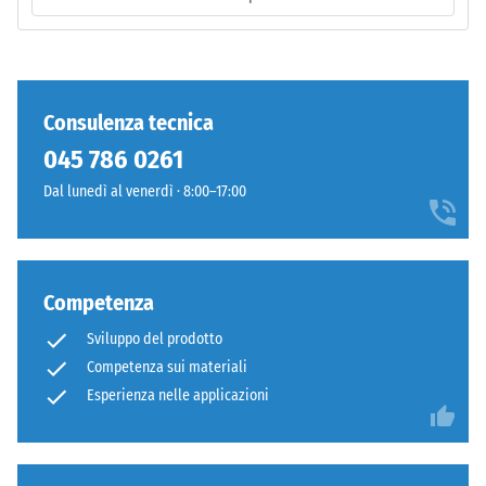
Installazione
/ 5
–
Lavorazione
–
Consulenza tecnica
Montaggio
La
045 786 0261
resistenza
Dal lunedì al venerdì · 8:00–17:00
alla
compressione
di
un
Competenza
materiale
descrive
Sviluppo del prodotto
la
Competenza sui materiali
sua
Esperienza nelle applicazioni
capacità
Denti
di
arrotondati
resistere
come
a