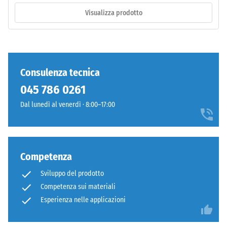
raggi
Visualizza prodotto
UV.
/ 5
L’EPDM
è
una
gomma
Consulenza tecnica
etilene-
La
045 786 0261
propilene-
resistenza
diene
Dal lunedì al venerdì · 8:00–17:00
alla
monomero
compressione
di
di
nuova
un
produzione.
Competenza
materiale
La
descrive
Sviluppo del prodotto
superficie
la
Competenza sui materiali
superiore
sua
Esperienza nelle applicazioni
è
capacità
chiusa
di
e