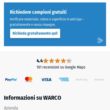
resistere
regolare.
a
Lo
Richiedere campioni gratuiti
carichi
strato
localizzati.
Verificare materiale, colore e superficie in anticipo –
inferiore
Indica
gratuitamente e senza impegno.
è
la
Richieda gratuitamente qui!
composto
misura
da
in
granulato
cui
ELT
il
fine,
4.4
materiale
nero
si
101 recensioni su Google Maps
e
deforma
pulito,
quando
legato
viene
con
applicata
poliuretano.
una
Informazioni su WARCO
ELT
determinata
significa
forza.
Azienda