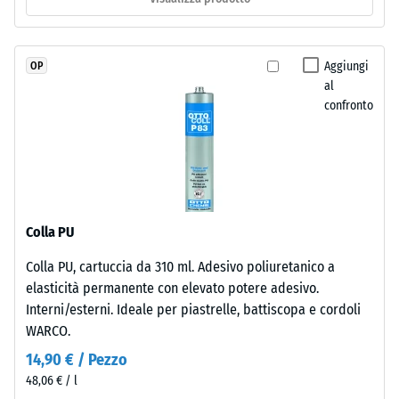
buono" (BS
è
7188)
naturalmente
resistente
Permeabilità
Aggiungi
OP
ai
all'acqua
al
(EN 12616) –
raggi
confronto
Scala 2 =
UV
Infiltrazione
e
fino a 10
i
mm/h (10
pigmenti
l/h/m²)
sono
incorporati
Resistenza
Colla PU
allo
nel
Colla PU, cartuccia da 310 ml. Adesivo poliuretanico a
scivolamento
granulato,
elasticità permanente con elevato potere adesivo.
(EN 16165) –
la
Valore scala
Interni/esterni. Ideale per piastrelle, battiscopa e cordoli
colorazione
3 = angolo
WARCO.
rimane
medio di
stabile
14,90 € / Pezzo
accettazione
nel
48,06 € / l
ca. 15°,