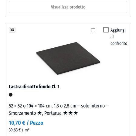
tempo.
gruppo R10
Visualizza prodotto
Isolamento
Materiale
termico –
–
Valore scala
Aggiungi
XX
Componenti
2 =
al
Conduttività
e
confronto
termica ca.
struttura
0,12 W/(m·K)
Resistenza
Il
prodotto
alla
ha
compressione
una
Lastra di sottofondo Cl. 1
-
struttura
a
Valore
52 × 52 o 104 × 104 cm, 1,8 o 2,8 cm – solo interno –
due
scala
Smorzamento ★, Portanza ★★★
strati.
4
10,70 € / Pezzo
Lo
strato
=
39,63 € / m²