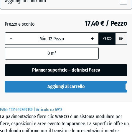
Aggiungi al confronto
grigio
x
(active)
scuro
18
mm
17,40 € / Pezzo
Prezzo e sconto
La
Atlantico
-
+
Pezzo
m²
dimensione
selezionata,
0
m²
evidenziata
Etna
in blu,
viene
Planner superficie – definisci l’area
utilizzata
Granito
per il
grigio
Aggiungi al carrello
calcolo del
fabbisogno
(salvo
Lavanda
EAN:
diversa
4251469369139
| Articolo n.:
6913
La pavimentazione fiere clic WARCO è un sistema modulare per
indicazione
fiere, esposizioni e aree evento temporanee. La superficie offre un
nei dati del
Prato
sottofondo uniforme per il transito e le presentazioni, mentre
prodotto).