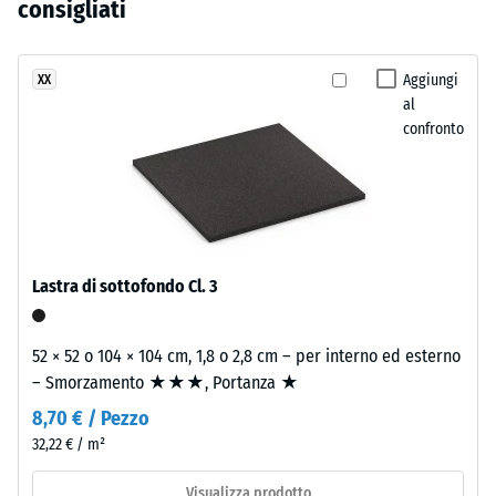
grigio
consigliati
residua dopo
ancora
scuro
24 ore di
stato
sono
scarico (BS
selezionato
realizzati
Aggiungi
XX
7188)
alcun
al
con
prodotto
Densità
confronto
granulato
apparente
per
di
- valore
il
gomma
scala 4 =
confronto.
EPDM
900 a
in
1000
diverse
kg/m³
Lastra di sottofondo Cl. 3
tonalità
Smorzamento
di
di urti,
grigio
52 × 52 o 104 × 104 cm, 1,8 o 2,8 cm – per interno ed esterno
vibrazioni e
e
– Smorzamento ★★★, Portanza ★
rumori da
nero
calpestio –
8,70 € / Pezzo
e
Valore scala 1
32,22 € / m²
legante
=
poliuretanico
attenuazione
Visualizza prodotto