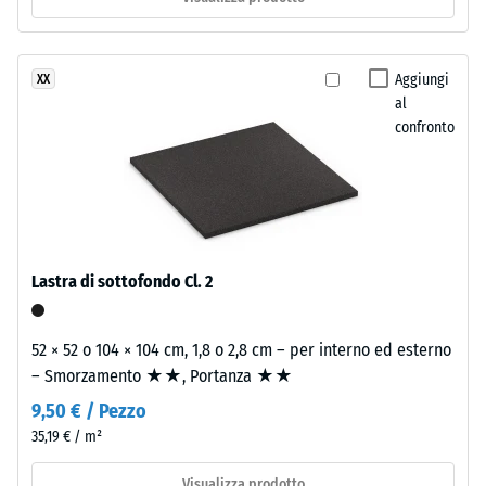
trasparente
percepibile
resistente
Classe di
ai
resistenza
Aggiungi
XX
raggi
allo
al
UV.
scivolamento
confronto
La
DS (EN 14041)
miscela
- Valore scala
crea
2 =
una
Coefficiente
di attrito ca.
superficie
0,38
variegata
Lastra di sottofondo Cl. 2
dall'aspetto
Resistenza
simile
all'abrasione
alla
52 × 52 o 104 × 104 cm, 1,8 o 2,8 cm – per interno ed esterno
– Resistenza
pietra
– Smorzamento ★★, Portanza ★★
all'usura
naturale
abrasiva –
9,50 € / Pezzo
Valore della
scura.
35,19 € / m²
scala 3 =
Poiché
"molto
l'EPDM
Visualizza prodotto