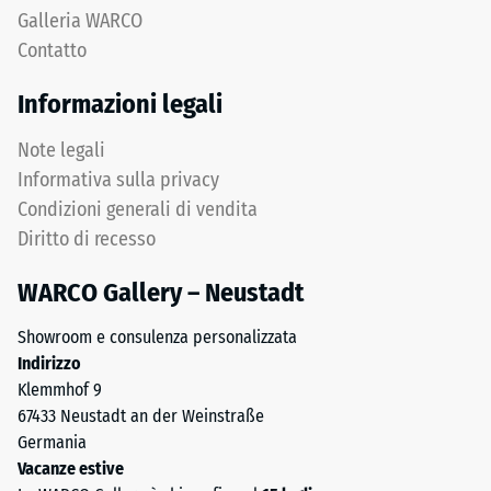
"End
Una
Galleria WARCO
of
profondità
Contatto
Life
di
Tyres".
impronta
Informazioni legali
Lo
ridotta
strato
indica
Note legali
portante
un’elevata
Informativa sulla privacy
è
resistenza
Condizioni generali di vendita
pressato
alla
Diritto di recesso
all’alta
compressione,
densità.
mentre
WARCO Gallery – Neustadt
una
profondità
Installazione
Showroom e consulenza personalizzata
maggiore
–
Indirizzo
indica
Lavorazione
Klemmhof 9
una
–
67433 Neustadt an der Weinstraße
minore
Montaggio
Germania
resistenza
Vacanze estive
ai