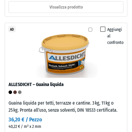
d’usura,
ca.
Visualizza prodotto
spesso
0,25
circa
2
mm
mm,
Aggiungi
AD
di
al
è
ammaccatura
confronto
realizzato
con
residua
granulato
dopo
EPDM
24
colorato
in
ore
ALLESDICHT – Guaina liquida
massa
di
e
scarico
legato
Guaina liquida per tetti, terrazze e cantine. 3 kg, 11 kg o
con
(BS
25 kg. Pronta all’uso, senza solventi, DIN 18533 certificata.
poliuretano
7188)
36,20 € / Pezzo
stabilizzato
40,22 € / m² x 2 mm
ai