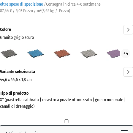
oltre spese di spedizione
/
Consegna in circa
4-6 settimane
87,44 € / 5,03 Pezzo / m²
(
3,65
kg
/ Pezzo)
Colore
Granito grigio scuro
Granito
Atlantico
Etna
Granito
Lav
+ 4
grigio
grigio
scuro
Ulteriori
(active)
Variante selezionata
informazioni
sui
44,6 x 44,6 x 1,8 cm
colori?
Dimensioni
Tipo di prodotto
per
Mostra
XT (piastrella calibrata | incastro a puzzle ottimizzato | giunto minimale |
la
la
canali di drenaggio)
spedizione
palette
485
colori
x
Granito
485