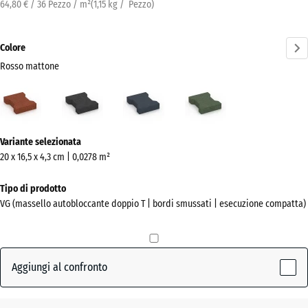
64,80 € / 36 Pezzo / m²
(
1,15
kg
/ Pezzo)
Colore
Rosso mattone
Rosso
Antracite
Grigio
Verde
mattone
ardesia
erba
(active)
Ulteriori
Variante selezionata
informazioni
20 x 16,5 x 4,3 cm | 0,0278 m²
sui
colori?
Tipo di prodotto
VG (massello autobloccante doppio T | bordi smussati | esecuzione compatta)
Mostra
la
palette
colori
Aggiungi al confronto
Rosso
(active)
mattone