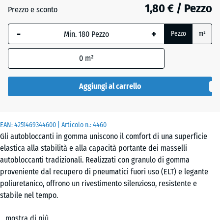
1,80 € / Pezzo
Prezzo e sconto
Antracite
- 0,20 €
-
+
Pezzo
m²
0
m²
Grigio
+ 0,10 €
ardesia
Aggiungi al carrello
Verde
+ 0,10 €
EAN:
4251469344600
| Articolo n.:
4460
erba
Gli autobloccanti in gomma uniscono il comfort di una superficie
elastica alla stabilità e alla capacità portante dei masselli
autobloccanti tradizionali. Realizzati con granulo di gomma
proveniente dal recupero di pneumatici fuori uso (ELT) e legante
poliuretanico, offrono un rivestimento silenzioso, resistente e
stabile nel tempo.
Caratteristiche e campi d’impiego
mostra di più
L’elevata densità e la distribuzione uniforme delle granulometrie