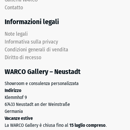
neri
residua
Contatto
o
dopo
antracite
Informazioni legali
24
viene
utilizzato
ore
Note legali
un
di
Informativa sulla privacy
legante
Condizioni generali di vendita
scarico
incolore.
Diritto di recesso
Nelle
(BS
varianti
7188)
WARCO Gallery – Neustadt
colorate
un
Showroom e consulenza personalizzata
legante
Indirizzo
pigmentato
Klemmhof 9
/ 5
forma
67433 Neustadt an der Weinstraße
un
Germania
rivestimento
Vacanze estive
colorato
La WARCO Gallery è chiusa fino al
15 luglio compreso
.
sui