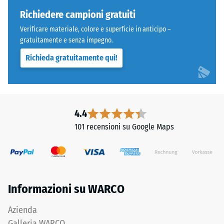
W/(m·K)
chimico
Richiedere campioni gratuiti
Resistenza
si
Verificare materiale, colore e superficie in anticipo –
tratta
alla
gratuitamente e senza impegno.
di
compressione
Richieda gratuitamente qui!
una
-
miscela
di
Valore
gomma
scala
naturale
4.4
5
(NR)
101 recensioni su Google Maps
e
=
gomma
ca.
stirene-
0
butadiene
(SBR).
mm
Informazioni su WARCO
Per
di
i
Azienda
ammaccatura
prodotti
Galleria WARCO