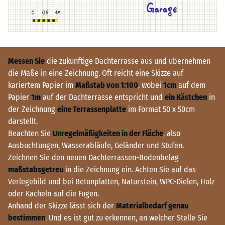
Messen Sie
die zukünftige Dachterrasse aus und übernehmen
die Maße in eine Zeichnung. Oft reicht eine Skizze auf
kariertem Papier im
Maßstab von 1:100
, wobei
1cm
auf dem
Papier
1m
auf der Dachterrasse entspricht und
ein Kästchen
in
der Zeichnung
eine Terrassenplatte
im Format 50 x 50cm
darstellt.
Beachten Sie
Unregelmäßigkeiten in der Fläche
, also
Ausbuchtungen, Wasserabläufe, Geländer und Stufen.
Zeichnen Sie den neuen Dachterrassen-Bodenbelag
maßstabsgetreu
in die Zeichnung ein. Achten Sie auf das
Verlegebild und bei Betonplatten, Naturstein, WPC-Dielen, Holz
oder Kacheln auf die Fugen.
Anhand der Skizze lässt sich der
Materialbedarf genau
bestimmen
. Und es ist gut zu erkennen, an welcher Stelle Sie