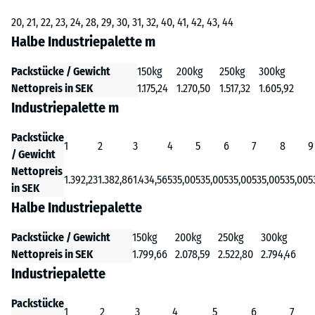
20, 21, 22, 23, 24, 28, 29, 30, 31, 32, 40, 41, 42, 43, 44
Halbe Industriepalette m
Packstücke / Gewicht
150kg
200kg
250kg
300kg
Nettopreis in SEK
1.175,24
1.270,50
1.517,32
1.605,92
Industriepalette m
Packstücke
1
2
3
4
5
6
7
8
9
/ Gewicht
Nettopreis
1.392,23
1.382,86
1.434,56
535,00
535,00
535,00
535,00
535,00
5
in SEK
Halbe Industriepalette
Packstücke / Gewicht
150kg
200kg
250kg
300kg
Nettopreis in SEK
1.799,66
2.078,59
2.522,80
2.794,46
Industriepalette
Packstücke
1
2
3
4
5
6
7