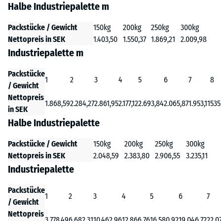
Halbe Industriepalette m
Packstücke / Gewicht
150kg
200kg
250kg
300kg
Nettopreis in SEK
1.403,50
1.550,37
1.869,21
2.009,98
Industriepalette m
Packstücke
1
2
3
4
5
6
7
8
/ Gewicht
Nettopreis
1.868,59
2.284,27
2.861,95
2.177,12
2.693,84
2.065,87
1.953,11
535
in SEK
Halbe Industriepalette
Packstücke / Gewicht
150kg
200kg
250kg
300kg
Nettopreis in SEK
2.048,59
2.383,80
2.906,55
3.235,11
Industriepalette
Packstücke
1
2
3
4
5
6
7
/ Gewicht
Nettopreis
3.778,49
6.682,31
10.462,96
12.866,76
16.580,92
19.046,72
22.0