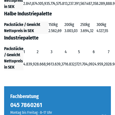
Nettopreis
2.841,87
4.105,93
5.774,57
5.813,23
7.391,56
7.487,35
8.289,88
8.9
in SEK
Halbe Industriepalette
Packstücke / Gewicht
150kg
200kg
250kg
300kg
Nettopreis in SEK
2.562,69
3.003,03
3.694,32
4.127,55
Industriepalette
Packstücke
1
2
3
4
5
6
7
/ Gewicht
Nettopreis
4.839,92
8.668,96
13.639,37
16.832,17
21.704,09
24.959,20
28.9
in SEK
Fachberatung
045 7860261‬
Montag bis Freitag · 8–17 Uhr