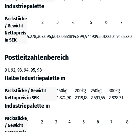
Industriepalette
Packstücke
1
2
3
4
5
6
7
/ Gewicht
Nettopreis
4.278,36
7.695,66
12.055,18
14.899,94
19.195,61
22.101,91
25.720
in SEK
Postleitzahlenbereich
91, 92, 93, 94, 95, 98
Halbe Industriepalette m
Packstücke / Gewicht
150kg
200kg
250kg
300kg
Nettopreis in SEK
1.874,90
2.118,18
2.591,55
2.828,31
Industriepalette m
Packstücke
1
2
3
4
5
6
7
8
/ Gewicht