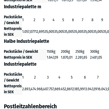
Industriepalette m
Packstücke
1
2
3
4
5
6
7
8
9
/ Gewicht
Nettopreis
1.057,07
712,69
535,00
535,00
535,00
535,00
535,00
535,00
535,
in SEK
Halbe Industriepalette
Packstücke / Gewicht
150kg
200kg
250kg
300kg
Nettopreis in SEK
1.643,19
1.870,01
2.261,65
2.481,05
Industriepalette
Packstücke
1
2
3
4
5
6
7
/ Gewicht
Nettopreis
2.893,47
4.968,40
7.757,66
9.452,86
12.185,99
13.943,19
16.043,
in SEK
Postleitzahlenbereich