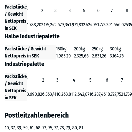
Packstücke
1
2
3
4
5
6
7
8
/ Gewicht
Nettopreis
1.788,20
2.175,24
2.679,34
1.971,83
2.424,75
1.773,39
1.646,02
535
in SEK
Halbe Industriepalette
Packstücke / Gewicht
150kg
200kg
250kg
300kg
Nettopreis in SEK
1.985,20
2.325,66
2.831,26
3.164,76
Industriepalette
Packstücke
1
2
3
4
5
6
7
/ Gewicht
Nettopreis
3.690,82
6.563,41
10.263,81
12.642,87
16.287,46
18.727,75
21.739
in SEK
Postleitzahlenbereich
10, 37, 39, 59, 61, 68, 73, 75, 77, 78, 79, 80, 81