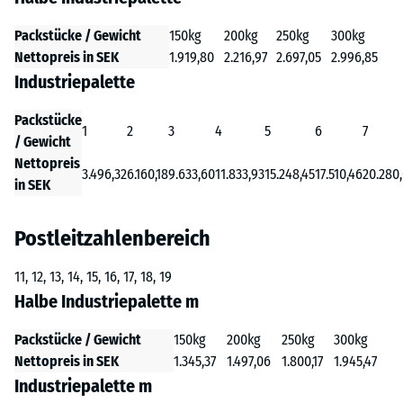
Packstücke / Gewicht
150kg
200kg
250kg
300kg
Nettopreis in SEK
1.919,80
2.216,97
2.697,05
2.996,85
Industriepalette
Packstücke
1
2
3
4
5
6
7
/ Gewicht
Nettopreis
3.496,32
6.160,18
9.633,60
11.833,93
15.248,45
17.510,46
20.280
in SEK
Postleitzahlenbereich
11, 12, 13, 14, 15, 16, 17, 18, 19
Halbe Industriepalette m
Packstücke / Gewicht
150kg
200kg
250kg
300kg
Nettopreis in SEK
1.345,37
1.497,06
1.800,17
1.945,47
Industriepalette m