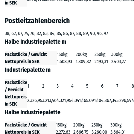
in SEK
Postleitzahlenbereich
38, 62, 67, 74, 76, 82, 83, 84, 85, 86, 87, 88, 89, 90, 96, 97
Halbe Industriepalette m
Packstücke / Gewicht
150kg
200kg
250kg
300kg
Nettopreis in SEK
1.608,93
1.809,82
2.193,31
2.403,27
Industriepalette m
Packstücke
1
2
3
4
5
6
7
8
/ Gewicht
Nettopreis
2.326,95
3.213,46
4.321,95
4.041,46
5.091,40
4.867,34
5.296,59
4
in SEK
Halbe Industriepalette
Packstücke / Gewicht
150kg
200kg
250kg
300kg
Nettopreis in SEK
2.272,63
2.666,75
3.260,00
3.664,01