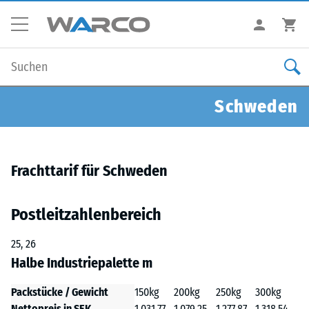
Schweden
Frachttarif für Schweden
Postleitzahlenbereich
25, 26
Halbe Industriepalette m
Packstücke / Gewicht
150kg
200kg
250kg
300kg
Nettopreis in SEK
1.031,77
1.079,25
1.277,87
1.318,54