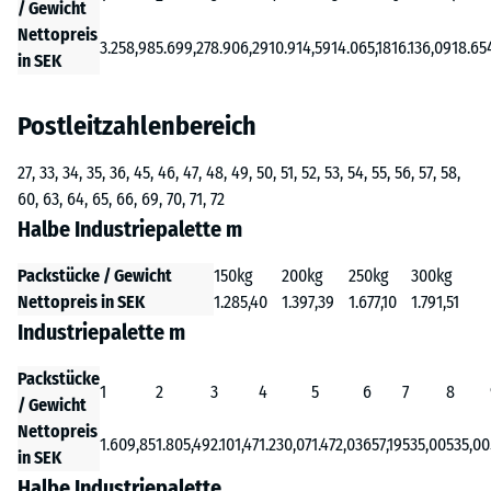
/ Gewicht
Nettopreis
3.258,98
5.699,27
8.906,29
10.914,59
14.065,18
16.136,09
18.65
in SEK
Postleitzahlenbereich
27, 33, 34, 35, 36, 45, 46, 47, 48, 49, 50, 51, 52, 53, 54, 55, 56, 57, 58,
60, 63, 64, 65, 66, 69, 70, 71, 72
Halbe Industriepalette m
Packstücke / Gewicht
150kg
200kg
250kg
300kg
Nettopreis in SEK
1.285,40
1.397,39
1.677,10
1.791,51
Industriepalette m
Packstücke
1
2
3
4
5
6
7
8
/ Gewicht
Nettopreis
1.609,85
1.805,49
2.101,47
1.230,07
1.472,03
657,19
535,00
535,00
in SEK
Halbe Industriepalette