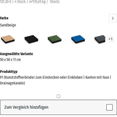
137,20 € / 4 Stück / m²
(
15,65
kg
/ Stück)
Farbe
Sandbeige
Sandbeige
Anthrazit
Grasgrün
Himmelblau
Schi
+ 1
(active)
Mehr
Ausgewählte Variante
Informationen
50 x 50 x 11 cm
zu
den
Produkttyp
Farben?
FF (Kunststoffverbinder zum Einstecken oder Einkleben | Kanten mit Fase |
Drainagekanäle)
Farbpalette
anzeigen
(active)
Sandbeige
Zum Vergleich hinzufügen