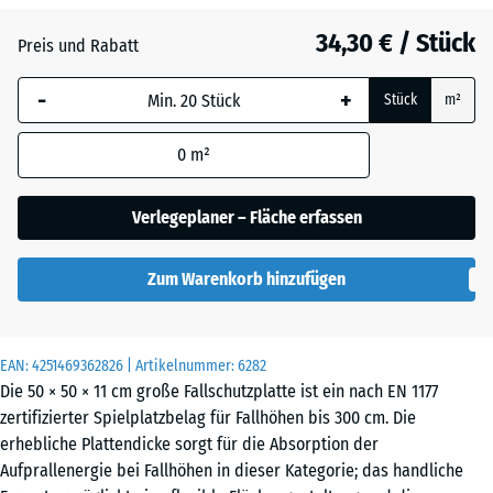
Anthrazit
- 4,60 €
34,30 € / Stück
Preis und Rabatt
-
+
Grasgrün
- 2,90 €
Stück
m²
0
m²
Himmelblau
- 0,30 €
Verlegeplaner – Fläche erfassen
Schiefergrau
- 0,30 €
Zum Warenkorb hinzufügen
Ziegelrot
- 4,30 €
EAN:
4251469362826
| Artikelnummer:
6282
Die 50 × 50 × 11 cm große Fallschutzplatte ist ein nach EN 1177
zertifizierter Spielplatzbelag für Fallhöhen bis 300 cm. Die
erhebliche Plattendicke sorgt für die Absorption der
Aufprallenergie bei Fallhöhen in dieser Kategorie; das handliche