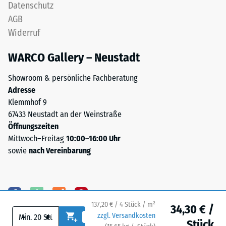
Datenschutz
Wärmedämmung -
für
Skalenwert 5 =
AGB
„End
Wärmeleitfähigkeit
Widerruf
of
ca. 0,07 W/(m·K)
Life
WARCO Gallery – Neustadt
Frostbeständig
Tyres"
und
Druckfestigkeit
Showroom & persönliche Fachberatung
bezeichnet
-
Adresse
Gummigranulat,
Klemmhof 9
Skalenwert
das
67433 Neustadt an der Weinstraße
aus
2
Öffnungszeiten
dem
=
Mittwoch–Freitag
10:00–16:00 Uhr
Recycling
sowie
nach Vereinbarung
ca.
von
Altreifen
0,75
gewonnen
mm
wird.
verbleibende
137,20 € / 4 Stück / m²
Die
34,30 € /
-
+
zzgl. Versandkosten
obere
Eindellung
Stück