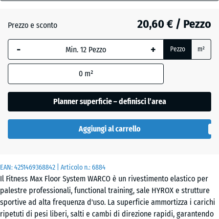
28
mm
Etna
20,60 € / Pezzo
Prezzo e sconto
La
-
+
Pezzo
m²
dimensione
Granito
selezionata,
grigio
0
m²
evidenziata
in blu,
viene
Planner superficie – definisci l’area
Granito
utilizzata
grigio
per il
scuro
Aggiungi al carrello
calcolo del
fabbisogno
(salvo
Lavanda
EAN:
diversa
4251469368842
| Articolo n.:
6884
Il Fitness Max Floor System WARCO è un rivestimento elastico per
indicazione
palestre professionali, functional training, sale HYROX e strutture
nei dati del
Prato
sportive ad alta frequenza d'uso. La superficie ammortizza i carichi
prodotto).
inglese
ripetuti di pesi liberi, salti e cambi di direzione rapidi, garantendo