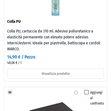
Isolamento
superficie
termico –
superiore
Valore scala
è
3 =
Colla PU
chiusa
Conduttività
e
termica ca.
Colla PU, cartuccia da 310 ml. Adesivo poliuretanico a
regolare.
0,11 W/(m·K)
elasticità permanente con elevato potere adesivo.
Lo
Interni/esterni. Ideale per piastrelle, battiscopa e cordoli
Resistenza
strato
WARCO.
inferiore
alla
14,90 € / Pezzo
è
compressione
48,06 € / l
composto
-
da
Visualizza prodotto
granulato
Valore
ELT
scala
fine,
4
Aggiungi
XX
nero
al
e
=
confronto
pulito,
ca.
legato