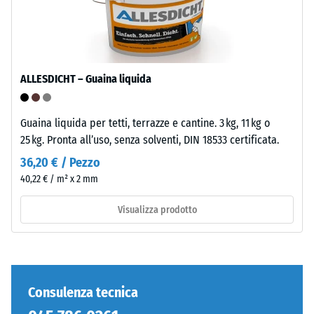
Lavorazione
/ 5
–
Montaggio
ALLESDICHT – Guaina liquida
Denti
La
arrotondati
resistenza
come
Guaina liquida per tetti, terrazze e cantine. 3 kg, 11 kg o
alla
4035,
25 kg. Pronta all’uso, senza solventi, DIN 18533 certificata.
compressione
ma
36,20 € / Pezzo
di
bordi
un
40,22 € / m² x 2 mm
squadrati
materiale
senza
Visualizza prodotto
descrive
fase.
la
Strato
sua
superiore
capacità
in
di
sandwich
Consulenza tecnica
resistere
stabilizza
a