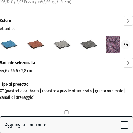
103,52 € / 5,03 Pezzo / m²
(
5,66
kg
/ Pezzo)
Colore
Atlantico
Atlantico
Etna
Granito
Granito
Lav
+ 4
(active)
grigio
grigio
scuro
Ulteriori
Variante selezionata
informazioni
sui
44,6 x 44,6 × 2,8 cm
colori?
Dimensioni
Tipo di prodotto
per
Mostra
XT (piastrella calibrata | incastro a puzzle ottimizzato | giunto minimale |
la
la
canali di drenaggio)
spedizione
palette
485
colori
x
(active)
Atlantico
485
Aggiungi al confronto
x