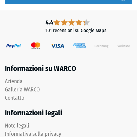
profondità
continua
di
e
impronta
omogenea.
4.4
ridotta
101 recensioni su Google Maps
indica
Struttura
un’elevata
del
resistenza
lato
alla
inferiore
compressione,
Informazioni su WARCO
mentre
una
Il
Azienda
profondità
lato
Galleria WARCO
maggiore
inferiore
Contatto
indica
è
una
dotato
Informazioni legali
minore
di
resistenza
appoggi
Note legali
ai
quadrati
Informativa sulla privacy
carichi