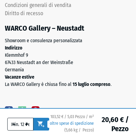
disposti
puntuali.
Condizioni generali di vendita
in
Tali
Diritto di recesso
schema
carichi
diagonale.
possono
WARCO Gallery – Neustadt
Tra
derivare,
gli
Showroom e consulenza personalizzata
ad
appoggi
Indirizzo
esempio,
si
Klemmhof 9
da
trovano
67433 Neustadt an der Weinstraße
tacchi
canali
Germania
alti,
di
Vacanze estive
gambe
drenaggio
La WARCO Gallery è chiusa fino al
15 luglio compreso
.
di
larghi
mobili,
e
fioriere
piatti.
su
In
ruote
ambienti
103,52 € / 5,03 Pezzo / m²
20,60 € /
o
-
+
oltre spese di spedizione
esterni
Pezzo
piedi
(
5,66
kg
/ Pezzo)
Pavimenti affidabili.
e
di