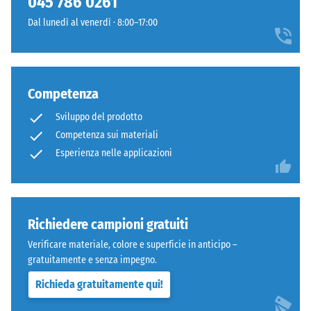
045 786 0261
gli
carichi
Dal lunedì al venerdì · 8:00–17:00
elementi
localizzati.
superiori
Indica
mediante
la
l'incastro.
misura
Denti
Competenza
in
arrotondati
cui
Sviluppo del prodotto
assicurano
il
Competenza sui materiali
distribuzione
materiale
Esperienza nelle applicazioni
uniforme
si
dei
deforma
carichi.
quando
Senza
viene
Richiedere campioni gratuiti
fase
applicata
la
Verificare materiale, colore e superficie in anticipo –
una
fuga
gratuitamente e senza impegno.
determinata
rimane
forza.
Richieda gratuitamente qui!
invisibile:
Una
superficie