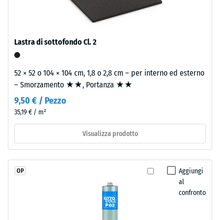
7188)
legato
con
Permeabilità
poliuretano
all'acqua
stabilizzato
(EN 12616) –
Lastra di sottofondo Cl. 2
ai
Scala 2 =
Infiltrazione
raggi
fino a 10
52 × 52 o 104 × 104 cm, 1,8 o 2,8 cm – per interno ed esterno
UV.
mm/h (10
– Smorzamento ★★, Portanza ★★
L’EPDM
l/h/m²)
è
9,50 € / Pezzo
una
Resistenza
35,19 € / m²
gomma
allo
etilene-
scivolamento
Visualizza prodotto
(EN 16165) –
propilene-
Valore scala
diene
3 = angolo
monomero
Aggiungi
OP
medio di
di
al
accettazione
nuova
confronto
ca. 15°,
produzione.
gruppo R10
La