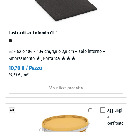
0,25
con
poliuretano.
mm
ELT
di
significa
ammaccatura
Lastra di sottofondo Cl. 1
"End
of
residua
Life
52 × 52 o 104 × 104 cm, 1,8 o 2,8 cm – solo interno –
dopo
Tyres".
Smorzamento ★, Portanza ★★★
24
Lo
10,70 € / Pezzo
strato
ore
39,63 € / m²
portante
di
è
Visualizza prodotto
scarico
pressato
all’alta
(BS
densità.
7188)
Aggiungi
AD
al
Installazione
confronto
–