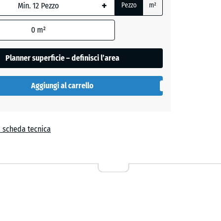
+
e
Pezzo
m²
,
0
m²
Planner superficie – definisci l’area
Aggiungi al carrello
a
a scheda tecnica