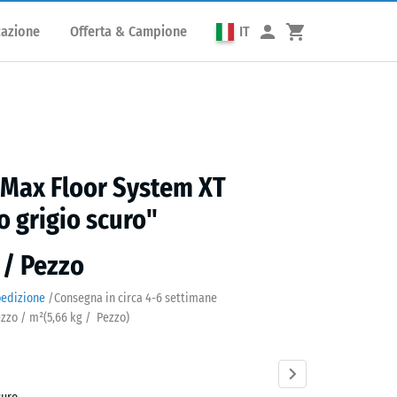
cazione
Offerta & Campione
IT
 Max Floor System XT
o grigio scuro"
 / Pezzo
pedizione
/
Consegna in circa
4-6 settimane
ezzo / m²
(
5,66
kg
/ Pezzo)