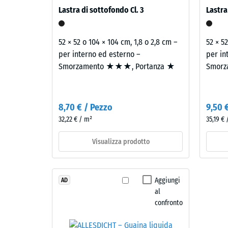
ca.
ambienti in uso. Tutti gli strati sono posati liber
di
Lastra di sottofondo Cl. 3
Lastra
sui requisiti acustici passivi degli edifici riguard
grigio
0,25
singola piastra.
e
mm
nero
52 × 52 o 104 × 104 cm, 1,8 o 2,8 cm –
52 × 5
di
e
per interno ed esterno –
per in
legante
ammac
Smorzamento ★★★, Portanza ★
Smorz
poliuretanico
resid
trasparente
dopo
resistente
8,70 € / Pezzo
9,50 
ai
24
32,22 € / m²
35,19 €
raggi
ore
UV.
Visualizza prodotto
di
La
miscela
scari
crea
(BS
Aggiungi
AD
una
al
7188)
superficie
confronto
variegata
dall'aspetto