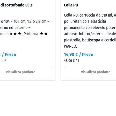
amente uno sull’altro. La verifica acustica secondo il DPCM 5 dicembre 
 di sottofondo Cl. 2
Colla PU
a l’intero elemento costruttivo, comprese le vie di trasmissione, non la
Colla PU, cartuccia da 310 ml. 
2 o 104 × 104 cm, 1,8 o 2,8 cm –
poliuretanico a elasticità
terno ed esterno –
permanente con elevato poter
catura
amento ★★, Portanza ★★
adesivo. Interni/esterni. Ideal
piastrelle, battiscopa e cordol
ua
WARCO.
€ / Pezzo
14,90 € / Pezzo
 / m²
48,06 € / l
Visualizza prodotto
Visualizza prodotto
co