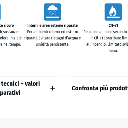
2,8
cm
Terracot
sprint, slanci e sollevamenti. L'elasticità riduce la
diacenti.
e sicuro
Interni e aree esterne riparate
Cfl-s1
44,6
Traverti
i sostanze
Per ambienti interni ed esterni
Reazione al fuoco secondo 
x
odore iniziale
riparati. Evitare ristagni d’acqua e
1: Cfl-s1 Contributo lim
44,6
a nel tempo.
umidità persistente.
all’incendio. Limitato svi
- 3,
lo oppure in sistema sandwich con piastrelle
x
fumo.
1,8
cm
base in granulato ELT da pneumatici riciclati.
 tecnici – valori
97,1
Confronta più prodot
parativi
x
mento
97,1
+ 45
nza alla compressione - Valore scala 4 = ca. 0,25 mm di ammaccatura residua do
×
Non
1,8
è
 apparente - valore scala 4 = 900 a 1000 kg/m³
cm
ancora
nto di urti, vibrazioni e rumori da calpestio – Valore scala 2 = attenuazione 