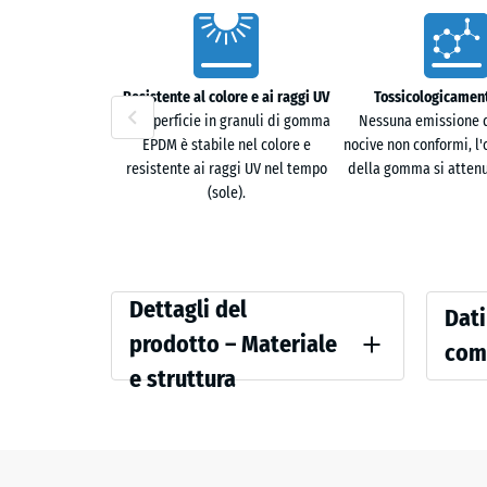
Fonoassorbimento e sicurezza
Caratteristiche
La superficie strutturata garantisce aderenza durante 
trasmissione di rumori e vibrazioni verso ambienti a
Resistente al colore e ai raggi UV
Tossicologicament
La superficie in granuli di gomma
Nessuna emissione d
Sistema sandwich con piastrelle funzionali XX
EPDM è stabile nel colore e
nocive non conformi, l'
resistente ai raggi UV nel tempo
della gomma si attenu
Il pavimento può essere utilizzato come strato singo
(sole).
funzionali XX.
Struttura a due strati
Dettagli
Valori
Dettagli del
Strato d'usura in granuli EPDM UV-stabili e strato di 
Dati
del
di
prodotto – Materiale
com
prodotto
riferi
e struttura
Colore
Resiste
–
Granito
Materiale
Densità
grigio
e
scuro
Smorzame