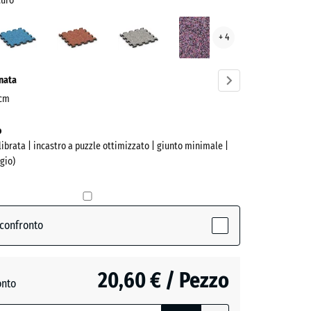
curo
to
Atlantico
Etna
Granito
Lavanda
+ 4
o
grigio
o
ve)
onata
 cm
o
alibrata | incastro a puzzle ottimizzato | giunto minimale |
gio)
 confronto
tive)
20,60 € / Pezzo
onto
o