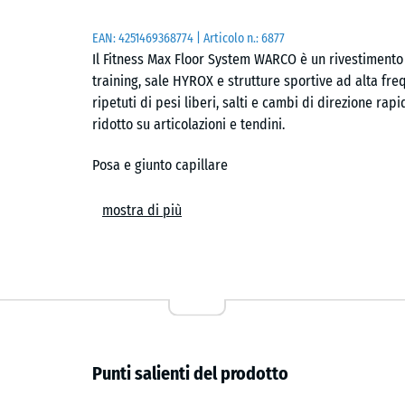
EAN:
4251469368774
| Articolo n.:
6877
Il Fitness Max Floor System WARCO è un rivestimento 
training, sale HYROX e strutture sportive ad alta fre
ripetuti di pesi liberi, salti e cambi di direzione ra
ridotto su articolazioni e tendini.
Posa e giunto capillare
Le piastrelle si posano flottanti su un sottofondo pi
mostra di più
puzzle calibrata unisce gli elementi e forma un giunto
con sega alternativa o circolare. Singole piastrelle 
area.
Resistenza e manutenzione
La struttura compatta non assorbe liquidi e resiste a
Punti salienti del prodotto
minima: aspirazione, panno umido o lavaggio con ac