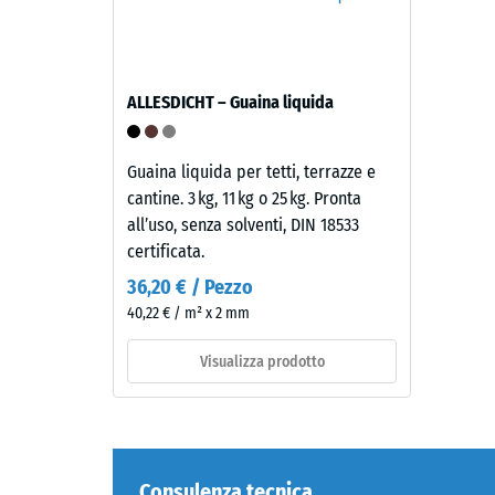
simile
alla
4 / 5
pietra
naturale
ALLESDICHT – Guaina liquida
scura.
Poiché
La
l'EPDM
Guaina liquida per tetti, terrazze e
resisten
è
cantine. 3 kg, 11 kg o 25 kg. Pronta
alla
naturalmente
all’uso, senza solventi, DIN 18533
compres
resistente
certificata.
di
ai
36,20 € / Pezzo
un
raggi
40,22 € / m² x 2 mm
material
UV
descrive
e
Visualizza prodotto
la
i
sua
pigmenti
capacità
sono
di
incorporati
resister
nel
Consulenza tecnica