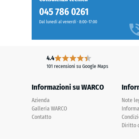
a
granulato,
045 786 0261
carichi
la
localizzat
colorazione
Dal lunedì al venerdì · 8:00–17:00
Indica
rimane
la
stabile
misura
nel
in
tempo.
4.4
cui
il
101 recensioni su Google Maps
Materiale
material
–
si
Componenti
Informazioni su WARCO
Infor
deforma
e
quando
struttura
Azienda
Note le
viene
Galleria WARCO
Informa
applicat
Il
Contatto
Condizi
una
prodotto
determi
Diritto 
ha
forza.
una