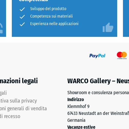
Sviluppo del prodotto
Competenza sui materiali
i.
Esperienza nelle applicazioni
e
mazioni legali
WARCO Gallery – Neu
gali
Showroom e consulenza personal
Indirizzo
tiva sulla privacy
a
Klemmhof 9
oni generali di vendita
67433 Neustadt an der Weinstra
nata
di recesso
Germania
Vacanze estive