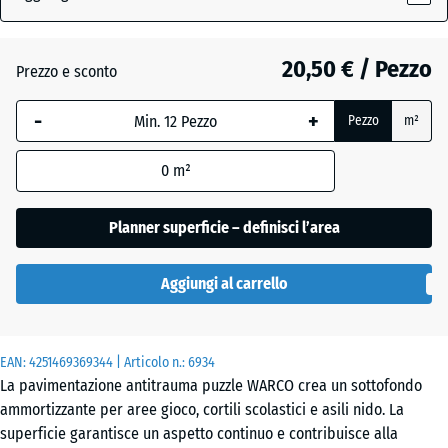
20,50 € / Pezzo
Atlantico
Prezzo e sconto
-
+
Pezzo
m²
Etna
0
m²
Granito
Planner superficie – definisci l’area
grigio
Aggiungi al carrello
Granito
grigio
EAN:
4251469369344
| Articolo n.:
6934
scuro
La pavimentazione antitrauma puzzle WARCO crea un sottofondo
ammortizzante per aree gioco, cortili scolastici e asili nido. La
superficie garantisce un aspetto continuo e contribuisce alla
Lavanda