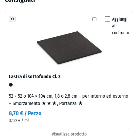
residua dopo
ancora
in
24 ore di
stato
cotto
scarico (BS
selezionato
e
Aggiungi
XX
7188)
alcun
al
materiali
prodotto
Densità
confronto
mediterranei.
apparente
per
- valore
il
Materiale
scala 1 =
confronto.
fino a 780
–
kg/m³
Componenti
e
Lastra di sottofondo Cl. 3
Smorzamento
struttura
di urti,
vibrazioni e
52 × 52 o 104 × 104 cm, 1,8 o 2,8 cm – per interno ed esterno
rumori da
Il
– Smorzamento ★★★, Portanza ★
calpestio –
prodotto
Valore scala 3
8,70 € / Pezzo
ha
=
32,22 € / m²
una
attenuazione
struttura
evidente
Visualizza prodotto
a