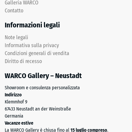
Galleria WARCO
distribuzione
Una
Contatto
uniforme
profondità
dei
di
Informazioni legali
carichi.
impronta
Senza
ridotta
Note legali
fase
indica
Informativa sulla privacy
la
un’elevata
Condizioni generali di vendita
fuga
resistenza
Diritto di recesso
rimane
alla
invisibile:
compressione,
WARCO Gallery – Neustadt
superficie
mentre
continua
una
Showroom e consulenza personalizzata
e
profondità
Indirizzo
omogenea.
maggiore
Klemmhof 9
indica
67433 Neustadt an der Weinstraße
una
Struttura
Germania
minore
del
Vacanze estive
resistenza
lato
La WARCO Gallery è chiusa fino al
15 luglio compreso
.