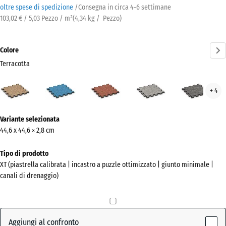
oltre spese di spedizione
/
Consegna in circa
4-6 settimane
103,02 € / 5,03 Pezzo / m²
(
4,34
kg
/ Pezzo)
Colore
Terracotta
Terracotta
Atlantico
Etna
Granito
Gran
+ 4
(active)
grigio
grig
scur
Ulteriori
Variante selezionata
informazioni
44,6 x 44,6 × 2,8 cm
sui
colori?
Tipo di prodotto
XT (piastrella calibrata | incastro a puzzle ottimizzato | giunto minimale |
Mostra
canali di drenaggio)
la
palette
colori
Aggiungi al confronto
(active)
Terracotta