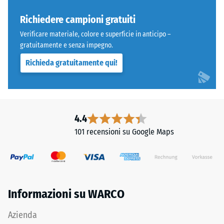
4035,
resistere
ma
a
Richiedere campioni gratuiti
bordi
carichi
Verificare materiale, colore e superficie in anticipo –
squadrati
localizzati.
gratuitamente e senza impegno.
senza
Indica
Richieda gratuitamente qui!
fase.
la
Strato
misura
superiore
in
in
cui
sandwich
il
4.4
stabilizza
materiale
101 recensioni su Google Maps
gli
si
elementi
deforma
superiori
quando
mediante
viene
l'incastro.
applicata
Informazioni su WARCO
Denti
una
arrotondati
determinata
Azienda
assicurano
forza.