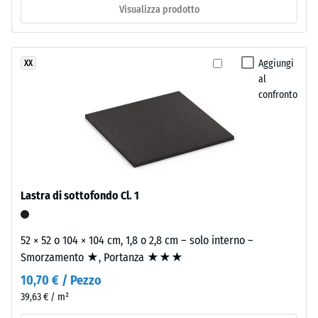
di
termico –
Visualizza prodotto
Valore scala
sostanze
3 =
nocive.
Conduttività
La
Aggiungi
XX
termica ca.
superficie
al
0,11 W/(m·K)
dello
confronto
strato
Resistente
superiore
al gelo
mantiene
Resistenza
una
alla
struttura
compressione
a
Lastra di sottofondo Cl. 1
pori
-
aperti.
Valore
52 × 52 o 104 × 104 cm, 1,8 o 2,8 cm – solo interno –
Lo
Smorzamento ★, Portanza ★★★
scala
strato
10,70 € / Pezzo
portante
1
è
39,63 € / m²
=
realizzato