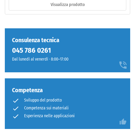
Lo
Visualizza prodotto
strato
inferiore
/ 5
è
pressato
a
Consulenza tecnica
bassa
045 786 0261
La
densità.
resistenza
Dal lunedì al venerdì · 8:00–17:00
alla
Installazione
compressione
–
di
Lavorazione
un
Competenza
–
materiale
Montaggio
Sviluppo del prodotto
descrive
Competenza sui materiali
la
Denti
sua
Esperienza nelle applicazioni
arrotondati
capacità
come
di