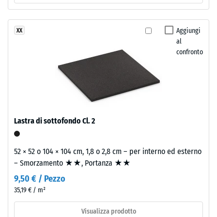
Classe di
due
resistenza
strati.
allo
Aggiungi
XX
Lo
scivolamento
al
strato
DS (EN 14041)
confronto
d'usura,
- Valore scala
spesso
4 =
circa
Coefficiente
3,3
di attrito ca.
mm,
0,53
è
Lastra di sottofondo Cl. 2
Resistenza
composto
all'abrasione
da
– Resistenza
granulato
52 × 52 o 104 × 104 cm, 1,8 o 2,8 cm – per interno ed esterno
all'usura
EPDM
– Smorzamento ★★, Portanza ★★
abrasiva –
di
Valore della
9,50 € / Pezzo
nuova
scala 2 =
35,19 € / m²
produzione,
"buono" (BS
7188)
colorato
Visualizza prodotto