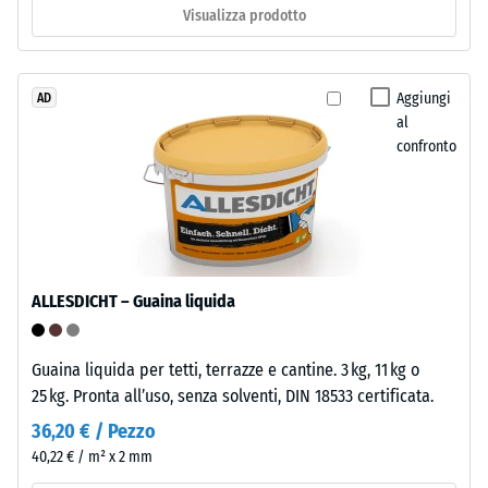
Visualizza prodotto
ca.
con
granulato
1
ELT
mm
nero
Aggiungi
AD
di
al
e
confronto
pulito
ammaccatura
di
residua
granulometria
dopo
grossa,
legato
24
con
ore
ALLESDICHT – Guaina liquida
poliuretano.
di
ELT
significa
scarico
Guaina liquida per tetti, terrazze e cantine. 3 kg, 11 kg o
"End
25 kg. Pronta all’uso, senza solventi, DIN 18533 certificata.
(BS
of
36,20 € / Pezzo
7188)
Life
40,22 € / m² x 2 mm
Tyres".