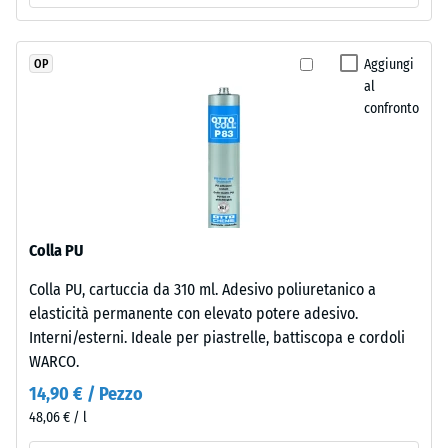
in
Permeabilità
massa
all'acqua
e
(EN 12616) –
Aggiungi
OP
legato
Scala 5 =
al
con
Infiltrazione
confronto
poliuretano
ca. 1000
mm/h (1000
stabilizzato
l/h/m²)
ai
raggi
Resistenza
UV.
allo
L'EPDM
scivolamento
Colla PU
è
(EN 16165) –
Colla PU, cartuccia da 310 ml. Adesivo poliuretanico a
una
Valore scala
elasticità permanente con elevato potere adesivo.
4 = angolo
gomma
medio di
Interni/esterni. Ideale per piastrelle, battiscopa e cordoli
etilene-
accettazione
WARCO.
propilene-
ca. 16°,
diene
14,90 € / Pezzo
gruppo R10
monomero
48,06 € / l
priva
Isolamento