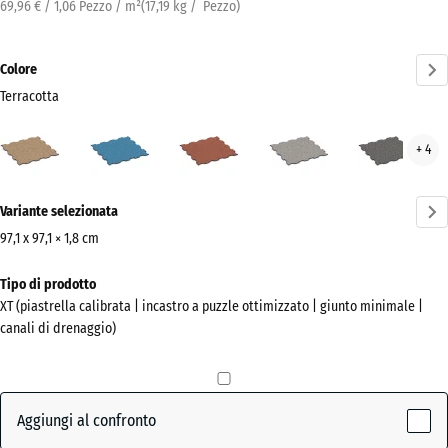
69,96 € / 1,06 Pezzo / m²
(
17,19
kg
/ Pezzo)
Colore
Terracotta
Terracotta
Atlantico
Etna
Granito
Gran
+ 4
(active)
grigio
grig
scur
Ulteriori
Variante selezionata
informazioni
sui
97,1 x 97,1 × 1,8 cm
colori?
Dimensioni
Tipo di prodotto
per
Mostra
XT (piastrella calibrata | incastro a puzzle ottimizzato | giunto minimale |
la
la
canali di drenaggio)
spedizione
palette
1010
colori
x
(active)
Terracotta
1010
Aggiungi al confronto
x