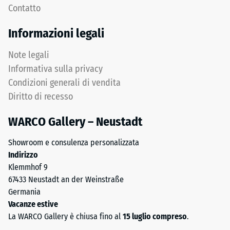
profondità
Contatto
carichi.
di
Senza
impronta
Informazioni legali
fase
ridotta
la
indica
Note legali
fuga
un’elevata
Informativa sulla privacy
rimane
resistenza
Condizioni generali di vendita
invisibile:
alla
Diritto di recesso
superficie
compressione,
continua
mentre
WARCO Gallery – Neustadt
e
una
omogenea.
profondità
Showroom e consulenza personalizzata
maggiore
Indirizzo
indica
Struttura
Klemmhof 9
una
del
67433 Neustadt an der Weinstraße
minore
lato
Germania
resistenza
inferiore
Vacanze estive
ai
La WARCO Gallery è chiusa fino al
15 luglio compreso
.
carichi