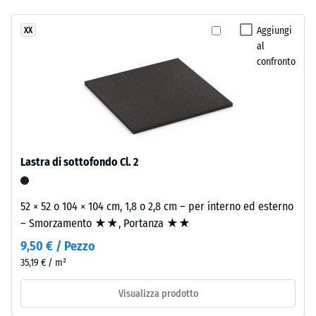
Classe di
strati.
resistenza
Aggiungi
XX
Lo
allo
al
strato
scivolamento
confronto
d’usura,
DS (EN 14041)
spesso
- Valore scala
circa
2 =
2
Coefficiente
mm,
di attrito ca.
è
0,38
Lastra di sottofondo Cl. 2
realizzato
Resistenza
con
all'abrasione
granulato
52 × 52 o 104 × 104 cm, 1,8 o 2,8 cm – per interno ed esterno
– Resistenza
EPDM
– Smorzamento ★★, Portanza ★★
all'usura
colorato
abrasiva –
9,50 € / Pezzo
in
Valore della
35,19 € / m²
massa
scala 3 =
"molto
e
Visualizza prodotto
buono" (BS
legato