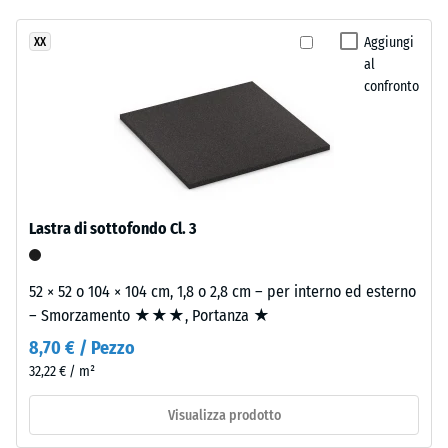
24 ore di
stato
cotto
scarico (BS
selezionato
e
Aggiungi
XX
7188)
alcun
al
materiali
prodotto
Densità
confronto
mediterranei.
apparente
per
- valore
il
Materiale
scala 4 =
confronto.
900 a
–
1000
Componenti
kg/m³
e
Lastra di sottofondo Cl. 3
struttura
Smorzamento
di urti,
52 × 52 o 104 × 104 cm, 1,8 o 2,8 cm – per interno ed esterno
vibrazioni e
Il
– Smorzamento ★★★, Portanza ★
rumori da
prodotto
calpestio –
8,70 € / Pezzo
ha
Valore scala 1
32,22 € / m²
una
=
struttura
attenuazione
Visualizza prodotto
a
percepibile
due