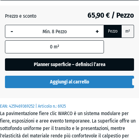
18
mm
Atlantico
65,90 € / Pezzo
Prezzo e sconto
La
-
+
Pezzo
m²
dimensione
Etna
selezionata,
0
m²
evidenziata
in blu,
Granito
viene
Planner superficie – definisci l’area
grigio
utilizzata
per il
Aggiungi al carrello
calcolo del
Granito
fabbisogno
grigio
(salvo
scuro
EAN:
diversa
4251469369252
| Articolo n.:
6925
La pavimentazione fiere clic WARCO è un sistema modulare per
indicazione
fiere, esposizioni e aree evento temporanee. La superficie offre un
nei dati del
Lavanda
sottofondo uniforme per il transito e le presentazioni, mentre
prodotto).
l'elasticità del materiale rende più confortevole il calpestio per