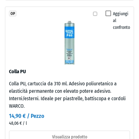
7188)
con
poliuretano
Permeabilità
Aggiungi
OP
stabilizzato
all'acqua
al
ai
(EN 12616) –
confronto
raggi
Scala 2 =
Infiltrazione
UV.
fino a 10
L’EPDM
mm/h (10
è
l/h/m²)
una
gomma
Resistenza
Colla PU
etilene-
allo
Colla PU, cartuccia da 310 ml. Adesivo poliuretanico a
propilene-
scivolamento
elasticità permanente con elevato potere adesivo.
(EN 16165) –
diene
Valore scala
Interni/esterni. Ideale per piastrelle, battiscopa e cordoli
monomero
3 = angolo
WARCO.
di
medio di
nuova
14,90 € / Pezzo
accettazione
produzione.
48,06 € / l
ca. 15°,
La
gruppo R10
superficie
Visualizza prodotto