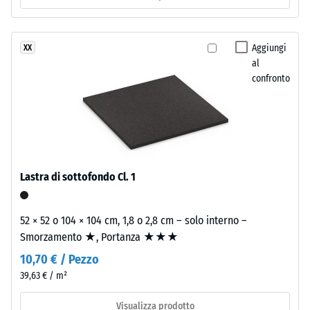
Isolamento
superiore
termico –
è
Valore scala
chiusa
Aggiungi
XX
2 =
e
al
Conduttività
regolare.
confronto
termica ca.
Lo
0,12 W/(m·K)
strato
Resistenza
inferiore
è
alla
composto
compressione
da
Lastra di sottofondo Cl. 1
-
granulato
ELT
Valore
52 × 52 o 104 × 104 cm, 1,8 o 2,8 cm – solo interno –
fine,
scala
Smorzamento ★, Portanza ★★★
nero
4
10,70 € / Pezzo
e
pulito,
=
39,63 € / m²
legato
ca.
Visualizza prodotto
con