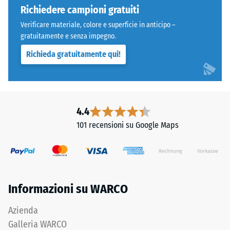
squadrati
Richiedere campioni gratuiti
carichi
senza
localizzati.
Verificare materiale, colore e superficie in anticipo –
fase.
Indica
gratuitamente e senza impegno.
Strato
la
Richieda gratuitamente qui!
superiore
misura
in
in
sandwich
cui
stabilizza
il
gli
4.4
materiale
elementi
si
101 recensioni su Google Maps
superiori
deforma
mediante
quando
l'incastro.
viene
Denti
applicata
arrotondati
una
Informazioni su WARCO
assicurano
determinata
distribuzione
forza.
Azienda
uniforme
Una
Galleria WARCO
dei