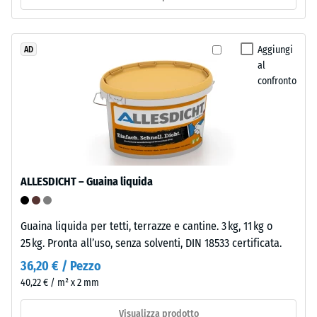
0,25
poliuretano.
ELT
mm
significa
Aggiungi
AD
di
al
"End
ammaccatura
confronto
of
Life
residua
Tyres".
dopo
Lo
24
strato
portante
ore
ALLESDICHT – Guaina liquida
è
di
pressato
scarico
all’alta
Guaina liquida per tetti, terrazze e cantine. 3 kg, 11 kg o
densità.
(BS
25 kg. Pronta all’uso, senza solventi, DIN 18533 certificata.
7188)
36,20 € / Pezzo
Installazione
40,22 € / m² x 2 mm
–
Lavorazione
Visualizza prodotto