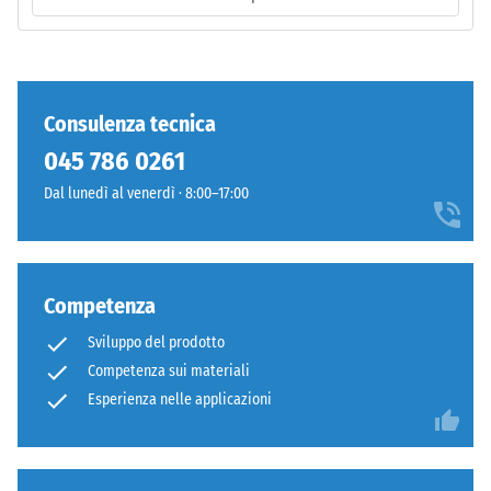
–
/ 5
Montaggio
Consulenza tecnica
La
045 786 0261
resistenza
Dal lunedì al venerdì · 8:00–17:00
alla
compressione
di
un
Competenza
materiale
descrive
Sviluppo del prodotto
Denti
la
Competenza sui materiali
arrotondati
sua
come
Esperienza nelle applicazioni
capacità
4035,
di
ma
resistere
bordi
a