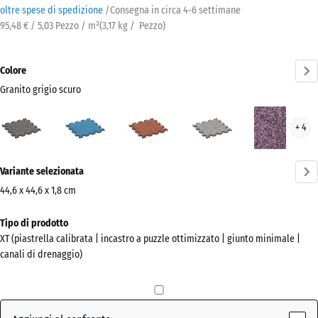
oltre spese di spedizione
/
Consegna in circa
4-6 settimane
95,48 € / 5,03 Pezzo / m²
(
3,17
kg
/ Pezzo)
Colore
Granito grigio scuro
Granito
Atlantico
Etna
Granito
Lav
+ 4
grigio
grigio
scuro
Ulteriori
(active)
Variante selezionata
informazioni
sui
44,6 x 44,6 x 1,8 cm
colori?
Dimensioni
Tipo di prodotto
per
Mostra
XT (piastrella calibrata | incastro a puzzle ottimizzato | giunto minimale |
la
la
canali di drenaggio)
spedizione
palette
485
colori
x
Granito
485