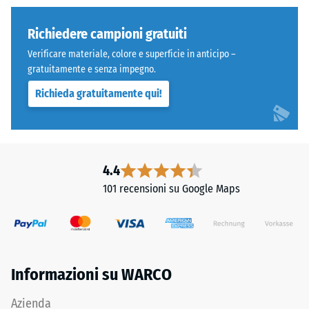
tra
una
600
struttura
Richiedere campioni gratuiti
e
a
Verificare materiale, colore e superficie in anticipo –
1250
pori
gratuitamente e senza impegno.
kg/m³.
aperti.
Richieda gratuitamente qui!
Per
Lo
rappresentare
strato
chiaramente
inferiore
la
è
densità
formato
4.4
apparente
da
101 recensioni su Google Maps
di
granulato
un
ELT
prodotto
nero
specifico,
e
WARCO
pulito
Informazioni su WARCO
utilizza
di
una
granulometria
Azienda