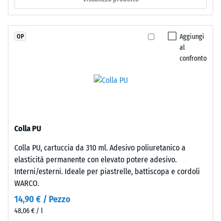
scivolamento
scura.
(EN 16165) –
Poiché
Valore scala
l'EPDM
4 = angolo
Aggiungi
OP
è
medio di
al
accettazione
naturalmente
confronto
ca. 16°,
resistente
gruppo R10
ai
raggi
Isolamento
UV
termico –
e
Valore scala
i
2 =
Colla PU
Conduttività
pigmenti
Colla PU, cartuccia da 310 ml. Adesivo poliuretanico a
termica ca.
sono
elasticità permanente con elevato potere adesivo.
0,12 W/(m·K)
incorporati
Interni/esterni. Ideale per piastrelle, battiscopa e cordoli
nel
Resistente
WARCO.
granulato,
al gelo
la
14,90 € / Pezzo
Densità
colorazione
48,06 € / l
apparente