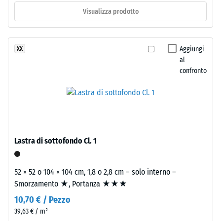
rimane
Visualizza prodotto
stabile
-
nel
valore
tempo.
scala
Aggiungi
XX
al
2
Materiale
confronto
=
–
Componenti
780
e
a
struttura
840
kg/m³
Il
Lastra di sottofondo Cl. 1
prodotto
ha
52 × 52 o 104 × 104 cm, 1,8 o 2,8 cm – solo interno –
una
Smorzamento ★, Portanza ★★★
struttura
/ 5
10,70 € / Pezzo
a
due
39,63 € / m²