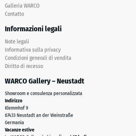
scala
media,
Galleria WARCO
da
legato
Contatto
1
con
a
poliuretano.
Informazioni legali
5,
ELT
in
significa
Note legali
cui
"End
Informativa sulla privacy
ogni
of
Condizioni generali di vendita
valore
Life
Diritto di recesso
della
Tyres".
scala
Lo
WARCO Gallery – Neustadt
corrisponde
strato
a
portante
Showroom e consulenza personalizzata
un
è
Indirizzo
intervallo
pressato
Klemmhof 9
di
a
67433 Neustadt an der Weinstraße
densità
densità
Germania
specifico.
standard.
Vacanze estive
Ad