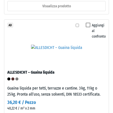
strati.
Visualizza prodotto
Lo
La
strato
densità
superiore,
apparente
spesso
Aggiungi
AD
di
al
circa
confronto
un
3,3
materiale
mm,
descrive
è
il
composto
rapporto
da
tra
granulato
ALLESDICHT – Guaina liquida
la
EPDM
sua
colorato
massa
in
Guaina liquida per tetti, terrazze e cantine. 3 kg, 11 kg o
e
massa
25 kg. Pronta all’uso, senza solventi, DIN 18533 certificata.
il
e
36,20 € / Pezzo
suo
legato
40,22 € / m² x 2 mm
volume
con