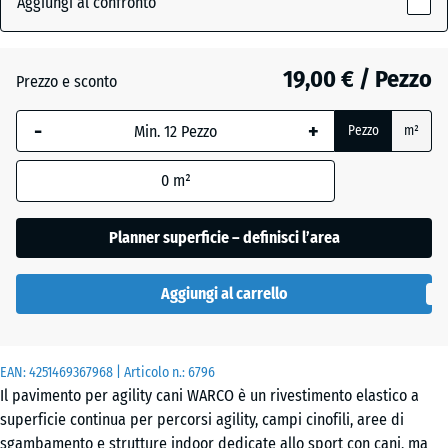
Aggiungi al confronto
grigio
x
(active)
scuro
18
mm
19,00 € / Pezzo
Prezzo e sconto
La
Atlantico
-
+
Pezzo
m²
dimensione
selezionata,
0
m²
evidenziata
Etna
in blu,
viene
Planner superficie – definisci l’area
utilizzata
Granito
per il
grigio
Aggiungi al carrello
calcolo del
fabbisogno
(salvo
Lavanda
EAN:
diversa
4251469367968
| Articolo n.:
6796
Il pavimento per agility cani WARCO è un rivestimento elastico a
indicazione
superficie continua per percorsi agility, campi cinofili, aree di
nei dati del
sgambamento e strutture indoor dedicate allo sport con cani, ma
prodotto).