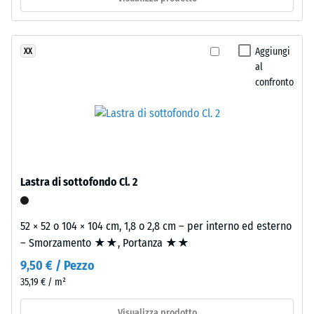
Resistenza
e
all'abrasione
legante
– Resistenza
poliuretanico
all'usura
Aggiungi
XX
trasparente
abrasiva –
al
resistente
Valore della
confronto
ai
scala 2 =
raggi
"buono" (BS
UV.
7188)
La
Permeabilità
miscela
all'acqua
crea
Lastra di sottofondo Cl. 2
(EN 12616) –
una
Scala 4 =
superficie
Infiltrazione
variegata
52 × 52 o 104 × 104 cm, 1,8 o 2,8 cm – per interno ed esterno
ca. 600
dall'aspetto
– Smorzamento ★★, Portanza ★★
mm/h (600
simile
l/h/m²)
9,50 € / Pezzo
alla
35,19 € / m²
Resistenza
pietra
allo
naturale
Visualizza prodotto