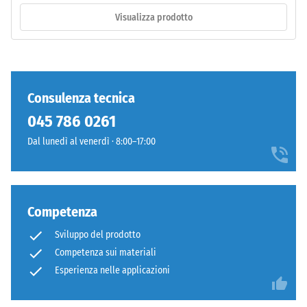
totale,
poliuretano
Visualizza prodotto
inclusi
stabilizzato
tutti
ai
i
raggi
pori,
UV.
le
L'EPDM
Consulenza tecnica
cavità
è
045 786 0261
e
una
le
gomma
Dal lunedì al venerdì · 8:00–17:00
inclusioni
etilene-
d'aria.
propilene-
Nei
diene
prodotti
monomero
Competenza
WARCO,
di
Sviluppo del prodotto
questo
nuova
Competenza sui materiali
valore
produzione.
è
Esperienza nelle applicazioni
La
generalmente
superficie
compreso
mantiene