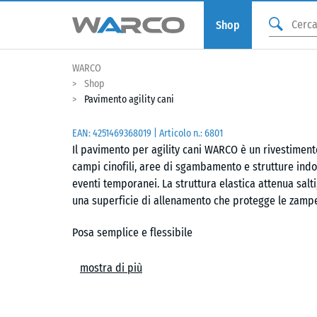
Shop
WARCO
Shop
Pavimento agility cani
EAN:
4251469368019
| Articolo n.:
6801
Il pavimento per agility cani WARCO è un rivestimento
campi cinofili, aree di sgambamento e strutture indo
eventi temporanei. La struttura elastica attenua salt
una superficie di allenamento che protegge le zampe 
Posa semplice e flessibile
Le piastrelle vengono posate flottanti su un sottofon
mostra di più
consente un accoppiamento preciso e crea un giunto ca
sega circolare o seghetto alternativo. Le singole pia
sull'intera superficie. Il formato 98 × 98 cm è pensat