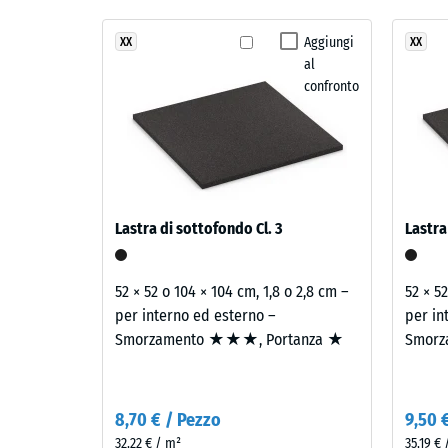
e
Classe d
Sfumature
struttura
di
Aggiungi
XX
XX
Resisten
al
viola,
Permeabi
confronto
blu
e
Resisten
rosso
Isolamen
generano
un
Resiste
effetto
Densi
Lastra di sottofondo Cl. 3
Lastra
morbido
appar
e
-
rilassante.
52 × 52 o 104 × 104 cm, 1,8 o 2,8 cm –
52 × 5
valore
per interno ed esterno –
per in
Smorzamento ★★★, Portanza ★
Smorz
Materiale
scala
–
2
Componenti
=
e
8,70 € / Pezzo
9,50 
struttura
780
32,22 € / m²
35,19 €