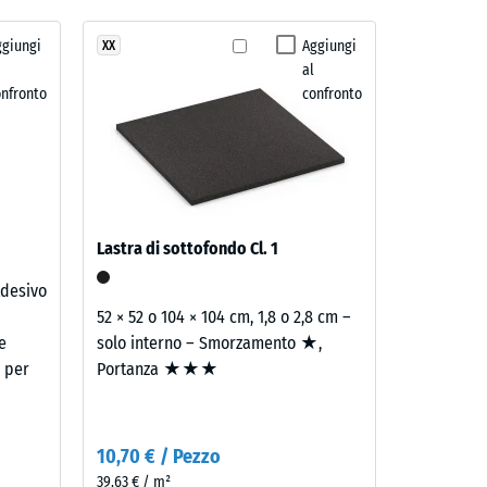
trito ca. 0,6
ggiungi
Aggiungi
XX
o" (BS 7188)
al
onfronto
confronto
e ca. 16°, gruppo R10
Lastra di sottofondo Cl. 1
Adesivo
52 × 52 o 104 × 104 cm, 1,8 o 2,8 cm –
e
solo interno – Smorzamento ★,
e per
Portanza ★★★
i
10,70 € / Pezzo
39,63 € / m²