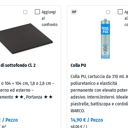
ancora
i resistenza allo scivolamento DS (EN 14041) - Valore scala 5 = Coefficiente di at
stato
Aggiungi
A
OP
za all'abrasione – Resistenza all'usura abrasiva – Valore della scala 2 = "buon
selezionato
al
al
alcun
lità all'acqua (EN 12616) – Scala 4 = Infiltrazione ca. 600 mm/h (600 l/h/m²)
confronto
c
prodotto
za allo scivolamento (EN 16165) – Valore scala 4 = angolo medio di accettazion
per
il
to termico – Valore scala 2 = Conduttività termica ca. 0,12 W/(m·K)
confronto.
nte al gelo
tà
 di sottofondo Cl. 2
Colla PU
ente
Colla PU, cartuccia da 310 ml. 
2 o 104 × 104 cm, 1,8 o 2,8 cm –
poliuretanico a elasticità
terno ed esterno –
permanente con elevato poter
amento ★★, Portanza ★★
adesivo. Interni/esterni. Ideal
piastrelle, battiscopa e cordol
WARCO.
€ / Pezzo
14,90 € / Pezzo
 / m²
48,06 € / l