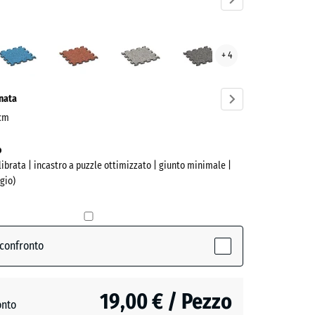
nda
Atlantico
Etna
Granito
Granito
+ 4
ve)
grigio
grigio
scuro
onata
 cm
o
alibrata | incastro a puzzle ottimizzato | giunto minimale |
gio)
(active)
a
 confronto
o
19,00 € / Pezzo
onto