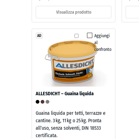
a
Visualizza prodotto
Il
840
prodotto
kg/m³
ha
Aggiungi
AD
una
al
struttura
confronto
a
due
2 / 5
strati.
Lo
strato
superiore,
ALLESDICHT – Guaina liquida
La
spesso
densità
circa
apparen
3,3
Guaina liquida per tetti, terrazze e
di
mm,
cantine. 3 kg, 11 kg o 25 kg. Pronta
un
è
all’uso, senza solventi, DIN 18533
material
composto
certificata.