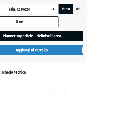
+
e
Pezzo
m²
,
0
m²
Planner superficie – definisci l’area
Aggiungi al carrello
a scheda tecnica