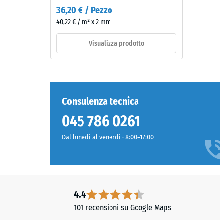
descrive
da
36,20 € / Pezzo
il
granulato
40,22 € / m² x 2 mm
rapport
EPDM
tra
colorato
Visualizza prodotto
la
in
sua
massa
massa
e
e
legato
il
con
Consulenza tecnica
suo
poliuretano
045 786 0261
volume
stabilizzato
totale,
ai
Dal lunedì al venerdì · 8:00–17:00
inclusi
raggi
tutti
UV.
i
L'EPDM
pori,
è
le
una
4.4
cavità
gomma
101 recensioni su Google Maps
e
etilene-