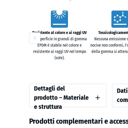
Caratteristiche
Resistente al colore e ai raggi UV
Tossicologicament
La superficie in granuli di gomma
Nessuna emissione d
EPDM è stabile nel colore e
nocive non conformi, l'
resistente ai raggi UV nel tempo
della gomma si attenu
(sole).
Dettagli
Valori
Dettagli del
Dati
del
di
prodotto – Materiale
com
prodotto
riferi
e struttura
Colore
Densità
–
Lavanda
Prodotti complementari e accesso
Materiale
Smorzame