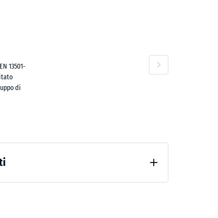
ta
no
EN 13501-
itato
luppo di
,00 €
ti
confortevole