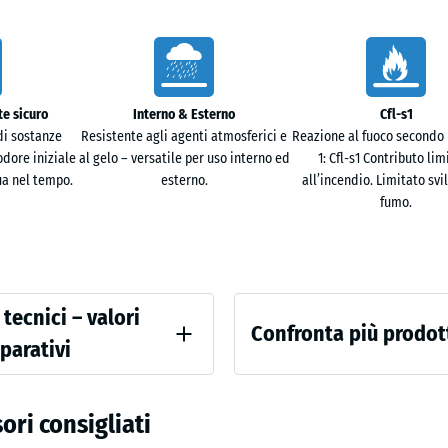
x
1,8
cm
Terracot
e sicuro
Interno & Esterno
Cfl-s1
97,1
Traverti
i sostanze
Resistente agli agenti atmosferici e
Reazione al fuoco secondo 
x
odore iniziale
al gelo – versatile per uso interno ed
1: Cfl-s1 Contributo lim
97,1
a nel tempo.
esterno.
all’incendio. Limitato svi
+ 53
×
fumo.
1,8
cm
 tecnici – valori
Confronta più prodot
parativi
mento
 apparente - valore scala 2 = 780 a 840 kg/m³
Non
ri consigliati
è
nto di urti, vibrazioni e rumori da calpestio – Valore scala 2 = attenuazione 