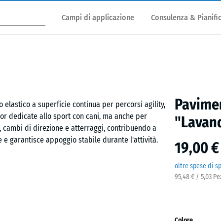
Campi di applicazione
Consulenza & Pianifi
Pavimen
 elastico a superficie continua per percorsi agility,
or dedicate allo sport con cani, ma anche per
"Lavan
i, cambi di direzione e atterraggi, contribuendo a
e garantisce appoggio stabile durante l'attività.
19,00 €
oltre spese di s
95,48 € / 5,03 P
do piano e portante. L'incastro a puzzle calibrato
pillare quasi invisibile. I tagli si eseguono con
strelle possono essere sostituite senza interventi
o per interni e utilizzi temporanei, mentre il formato
Colore