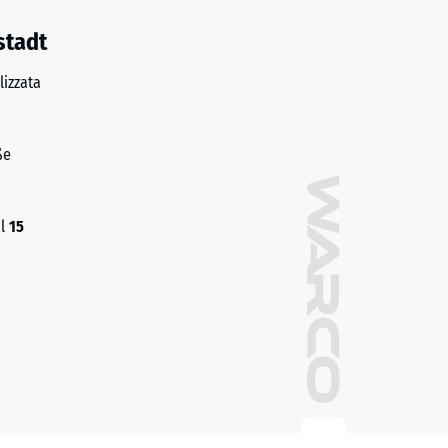
stadt
izzata
ße
al
15