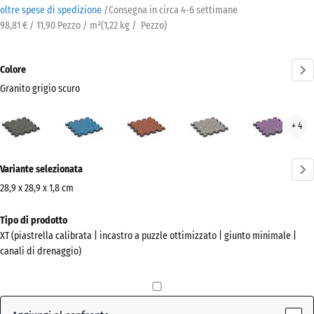
oltre spese di spedizione
/
Consegna in circa
4-6 settimane
98,81 € / 11,90 Pezzo / m²
(
1,22
kg
/ Pezzo)
Colore
Granito grigio scuro
Granito
Atlantico
Etna
Granito
Lav
+ 4
grigio
grigio
scuro
Ulteriori
(active)
Variante selezionata
informazioni
sui
28,9 x 28,9 x 1,8 cm
colori?
Dimensioni
Tipo di prodotto
per
Mostra
XT (piastrella calibrata | incastro a puzzle ottimizzato | giunto minimale |
la
la
canali di drenaggio)
spedizione
palette
315
colori
x
Granito
315