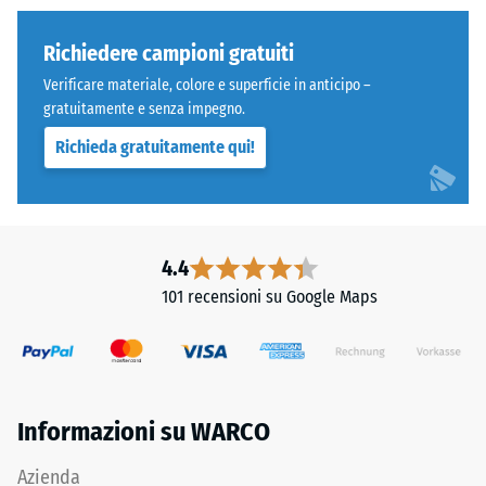
resistere
dello
a
strato
Richiedere campioni gratuiti
carichi
superiore
Verificare materiale, colore e superficie in anticipo –
localizzati.
mantiene
gratuitamente e senza impegno.
Indica
una
Richieda gratuitamente qui!
la
struttura
misura
a
in
pori
cui
aperti.
il
Lo
4.4
materiale
strato
101 recensioni su Google Maps
si
portante
deforma
è
quando
realizzato
viene
con
applicata
granulato
Informazioni su WARCO
una
ELT
determinata
nero
Azienda