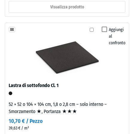
tempo.
termico –
Visualizza prodotto
Valore scala
Materiale
2 =
–
Conduttività
Aggiungi
XX
Componenti
termica ca.
al
0,12 W/(m·K)
e
confronto
struttura
Resistente
al gelo
Il
Resistenza
prodotto
alla
ha
compressione
una
Lastra di sottofondo Cl. 1
struttura
-
a
Valore
52 × 52 o 104 × 104 cm, 1,8 o 2,8 cm – solo interno –
due
Smorzamento ★, Portanza ★★★
scala
strati.
10,70 € / Pezzo
Lo
1
strato
39,63 € / m²
=