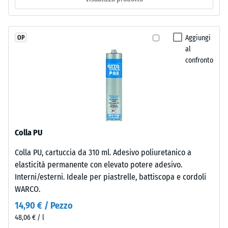
è
Permeabilità
naturalmente
all'acqua
resistente
(EN 12616) –
Aggiungi
OP
ai
Scala 5 =
al
Infiltrazione
raggi
confronto
ca. 1000
UV
mm/h (1000
e
l/h/m²)
i
pigmenti
Resistenza
sono
allo
incorporati
scivolamento
Colla PU
(EN 16165) –
nel
Colla PU, cartuccia da 310 ml. Adesivo poliuretanico a
Valore scala
granulato,
elasticità permanente con elevato potere adesivo.
4 = angolo
la
medio di
Interni/esterni. Ideale per piastrelle, battiscopa e cordoli
colorazione
accettazione
WARCO.
rimane
ca. 16°,
stabile
14,90 € / Pezzo
gruppo R10
nel
48,06 € / l
Isolamento