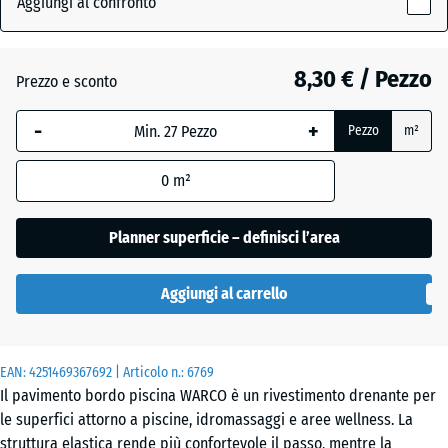
Aggiungi al confronto
grigio
x
(active)
scuro
18
mm
8,30 € / Pezzo
Prezzo e sconto
La
Atlantico
-
+
Pezzo
m²
dimensione
selezionata,
0
m²
evidenziata
Etna
in blu,
viene
Planner superficie – definisci l’area
utilizzata
Granito
per il
grigio
Aggiungi al carrello
calcolo del
fabbisogno
(salvo
Lavanda
EAN:
diversa
4251469367692
| Articolo n.:
6769
Il pavimento bordo piscina WARCO è un rivestimento drenante per
indicazione
le superfici attorno a piscine, idromassaggi e aree wellness. La
nei dati del
struttura elastica rende più confortevole il passo, mentre la
prodotto).
Prato