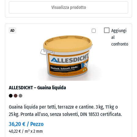
d'usura,
Visualizza prodotto
ca.
spesso
circa
1
3,3
mm
mm,
Aggiungi
AD
di
al
è
confronto
composto
ammaccatura
da
residua
granulato
dopo
EPDM
di
24
nuova
ore
ALLESDICHT – Guaina liquida
produzione,
di
colorato
in
scarico
Guaina liquida per tetti, terrazze e cantine. 3 kg, 11 kg o
massa
25 kg. Pronta all’uso, senza solventi, DIN 18533 certificata.
(BS
e
36,20 € / Pezzo
7188)
legato
40,22 € / m² x 2 mm
con