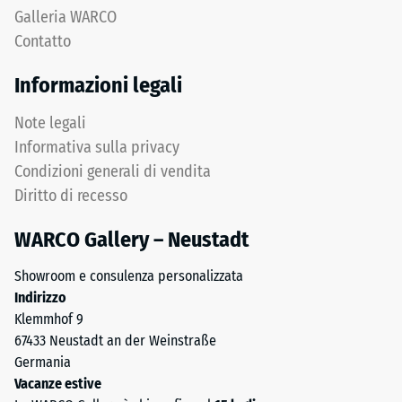
forza.
e
Galleria WARCO
Una
pulito
Contatto
profondità
di
di
granulometria
Informazioni legali
impronta
grossa,
ridotta
legato
Note legali
indica
con
Informativa sulla privacy
un’elevata
poliuretano.
Condizioni generali di vendita
resistenza
ELT
Diritto di recesso
alla
significa
compressione,
"End
WARCO Gallery – Neustadt
mentre
of
una
Life
Showroom e consulenza personalizzata
profondità
Tyres".
Indirizzo
maggiore
Lo
Klemmhof 9
indica
strato
67433 Neustadt an der Weinstraße
una
inferiore
Germania
minore
è
Vacanze estive
resistenza
pressato