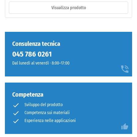
poliuretano
Visualizza prodotto
stabilizzato
ai
/ 5
raggi
UV.
L'EPDM
Consulenza tecnica
è
045 786 0261
La
una
resistenza
gomma
Dal lunedì al venerdì · 8:00–17:00
alla
etilene-
compressione
propilene-
di
diene
un
monomero
Competenza
materiale
priva
Sviluppo del prodotto
descrive
di
Competenza sui materiali
la
sostanze
sua
Esperienza nelle applicazioni
nocive.
capacità
La
di
superficie