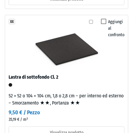
trasparente
Classe di
resistente
resistenza
ai
allo
Aggiungi
XX
raggi
scivolamento
al
UV.
DS (EN 14041)
confronto
La
- Valore scala
miscela
4 =
crea
Coefficiente
una
di attrito ca.
0,53
superficie
variegata
Lastra di sottofondo Cl. 2
Resistenza
dall'aspetto
all'abrasione
simile
– Resistenza
alla
52 × 52 o 104 × 104 cm, 1,8 o 2,8 cm – per interno ed esterno
all'usura
pietra
– Smorzamento ★★, Portanza ★★
abrasiva –
naturale
Valore della
9,50 € / Pezzo
scala 2 =
scura.
35,19 € / m²
"buono" (BS
Poiché
7188)
l'EPDM
Visualizza prodotto