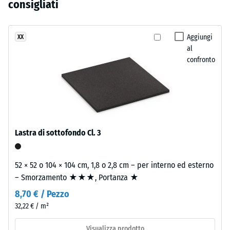
grigio
consigliati
assorbire gli urti.
residua dopo
ancora
scuro
24 ore di
stato
sono
scarico (BS
selezionato
realizzati
Aggiungi
XX
7188)
alcun
al
con
prodotto
Densità
confronto
granulato
apparente
per
di
- valore
il
gomma
scala 1 =
confronto.
EPDM
fino a 780
in
kg/m³
diverse
Lastra di sottofondo Cl. 3
Smorzamento
tonalità
di urti,
di
vibrazioni e
grigio
52 × 52 o 104 × 104 cm, 1,8 o 2,8 cm – per interno ed esterno
rumori da
e
– Smorzamento ★★★, Portanza ★
calpestio –
nero
Valore scala 2
8,70 € / Pezzo
e
=
32,22 € / m²
legante
attenuazione
poliuretanico
confortevole
Visualizza prodotto