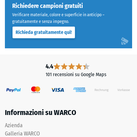
a
Richiedere campioni gratuiti
carichi
Verificare materiale, colore e superficie in anticipo –
localizzati.
gratuitamente e senza impegno.
Indica
Richieda gratuitamente qui!
la
misura
in
cui
Denti
il
4.4
arrotondati
materiale
101 recensioni su Google Maps
come
si
4035,
deforma
ma
quando
bordi
viene
squadrati
applicata
Informazioni su WARCO
senza
una
fase.
determinata
Azienda
Strato
forza.
Galleria WARCO
superiore
Una