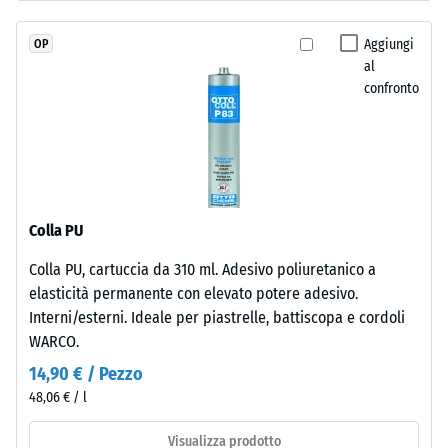
produzione,
all'acqua
colorato
(EN 12616) –
Aggiungi
OP
in
Scala 5 =
al
massa
Infiltrazione
confronto
e
ca. 1000
mm/h (1000
legato
l/h/m²)
con
poliuretano
Resistenza
stabilizzato
allo
ai
scivolamento
Colla PU
raggi
(EN 16165) –
Colla PU, cartuccia da 310 ml. Adesivo poliuretanico a
UV.
Valore scala
elasticità permanente con elevato potere adesivo.
4 = angolo
L'EPDM
medio di
Interni/esterni. Ideale per piastrelle, battiscopa e cordoli
è
accettazione
WARCO.
una
ca. 16°,
gomma
14,90 € / Pezzo
gruppo R10
etilene-
48,06 € / l
propilene-
Isolamento
diene
termico –
Visualizza prodotto