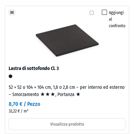
24 ore di
stato
ricorda
scarico (BS
selezionato
un
Aggiungi
XX
7188)
alcun
al
prato
prodotto
Densità
confronto
inglese
apparente
per
fitto
- valore
il
e
scala 1 =
confronto.
curato.
fino a 780
kg/m³
Materiale
Lastra di sottofondo Cl. 3
Smorzamento
–
di urti,
Componenti
vibrazioni e
52 × 52 o 104 × 104 cm, 1,8 o 2,8 cm – per interno ed esterno
e
rumori da
– Smorzamento ★★★, Portanza ★
struttura
calpestio –
Valore scala 2
8,70 € / Pezzo
=
32,22 € / m²
Il
attenuazione
prodotto
confortevole
Visualizza prodotto
ha
Classe di
una