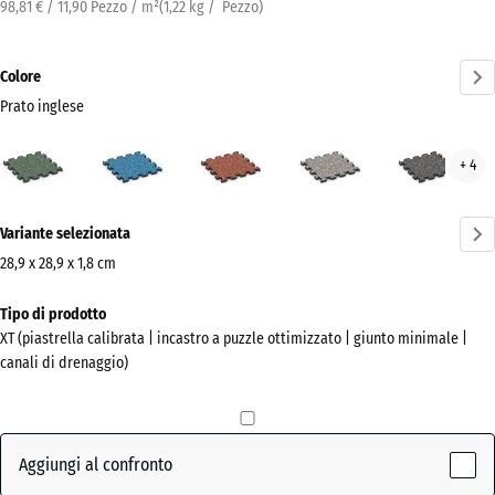
98,81 € / 11,90 Pezzo / m²
(
1,22
kg
/ Pezzo)
Colore
Prato inglese
Prato
Atlantico
Etna
Granito
Gran
+ 4
inglese
grigio
grig
(active)
scur
Ulteriori
Variante selezionata
informazioni
sui
28,9 x 28,9 x 1,8 cm
colori?
Dimensioni
Tipo di prodotto
per
Mostra
XT (piastrella calibrata | incastro a puzzle ottimizzato | giunto minimale |
la
la
canali di drenaggio)
spedizione
palette
315
colori
x
Prato
315
Aggiungi al confronto
(active)
inglese
x