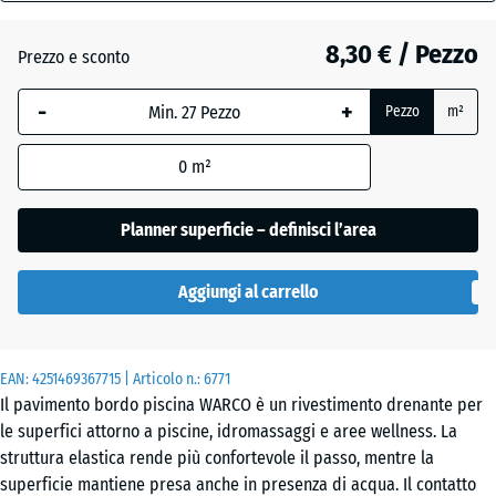
18
mm
8,30 € / Pezzo
Prezzo e sconto
Atlantico
La
-
+
Pezzo
m²
dimensione
selezionata,
Etna
0
m²
evidenziata
in blu,
viene
Planner superficie – definisci l’area
Granito
utilizzata
grigio
per il
Aggiungi al carrello
calcolo del
fabbisogno
Granito
(salvo
grigio
EAN:
diversa
4251469367715
| Articolo n.:
6771
scuro
Il pavimento bordo piscina WARCO è un rivestimento drenante per
indicazione
le superfici attorno a piscine, idromassaggi e aree wellness. La
nei dati del
struttura elastica rende più confortevole il passo, mentre la
prodotto).
Lavanda
superficie mantiene presa anche in presenza di acqua. Il contatto