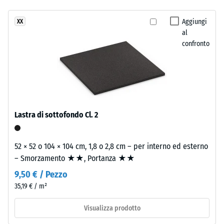
resistenza
struttura
allo
Aggiungi
XX
a
scivolamento
al
due
DS (EN 14041)
confronto
strati.
- Valore scala
Lo
4 =
strato
Coefficiente
d'usura,
di attrito ca.
spesso
0,53
circa
Lastra di sottofondo Cl. 2
Resistenza
3,3
all'abrasione
mm,
– Resistenza
è
52 × 52 o 104 × 104 cm, 1,8 o 2,8 cm – per interno ed esterno
all'usura
composto
– Smorzamento ★★, Portanza ★★
abrasiva –
da
Valore della
9,50 € / Pezzo
granulato
scala 2 =
35,19 € / m²
EPDM
"buono" (BS
7188)
di
Visualizza prodotto
nuova
Permeabilità