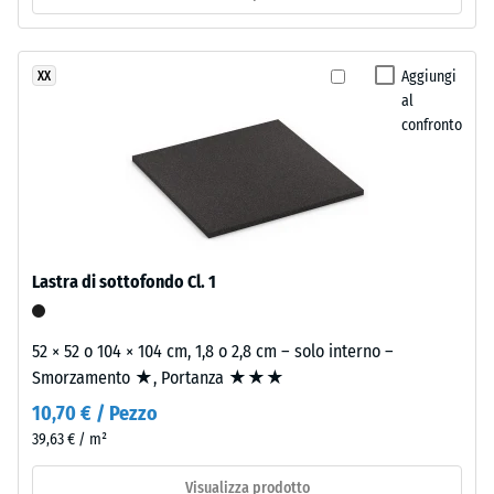
Valore scala
monomero
2 =
priva
Conduttività
di
Aggiungi
XX
termica ca.
sostanze
al
0,12 W/(m·K)
nocive.
confronto
La
Resistente
superficie
al gelo
dello
Resistenza
strato
alla
superiore
compressione
mantiene
Lastra di sottofondo Cl. 1
una
-
struttura
Valore
52 × 52 o 104 × 104 cm, 1,8 o 2,8 cm – solo interno –
a
Smorzamento ★, Portanza ★★★
scala
pori
10,70 € / Pezzo
aperti.
1
Lo
39,63 € / m²
=
strato
Visualizza prodotto
portante