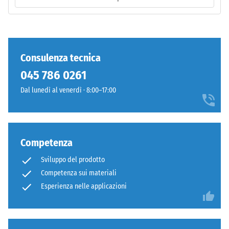
Life
Tyres".
/ 5
Lo
strato
inferiore
Consulenza tecnica
è
045 786 0261
La
pressato
resistenza
a
Dal lunedì al venerdì · 8:00–17:00
alla
bassa
compressione
densità.
di
un
Competenza
Installazione
materiale
–
Sviluppo del prodotto
descrive
Lavorazione
Competenza sui materiali
la
–
sua
Esperienza nelle applicazioni
Montaggio
capacità
di
resistere