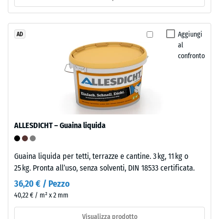
ca.
è
1
realizzato
mm
con
Aggiungi
AD
di
al
granulato
confronto
ELT
ammaccatura
nero
residua
e
dopo
pulito
di
24
granulometria
ore
ALLESDICHT – Guaina liquida
grossa,
di
legato
con
scarico
Guaina liquida per tetti, terrazze e cantine. 3 kg, 11 kg o
poliuretano.
25 kg. Pronta all’uso, senza solventi, DIN 18533 certificata.
(BS
ELT
36,20 € / Pezzo
7188)
significa
40,22 € / m² x 2 mm
"End
of
Visualizza prodotto