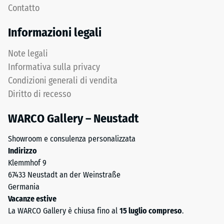
Contatto
in
profondità
sandwich
di
Informazioni legali
stabilizza
impronta
gli
ridotta
Note legali
elementi
indica
Informativa sulla privacy
superiori
un’elevata
Condizioni generali di vendita
mediante
resistenza
Diritto di recesso
l'incastro.
alla
Denti
compressione,
WARCO Gallery – Neustadt
arrotondati
mentre
assicurano
una
Showroom e consulenza personalizzata
distribuzione
profondità
Indirizzo
uniforme
maggiore
Klemmhof 9
dei
indica
67433 Neustadt an der Weinstraße
carichi.
una
Germania
Senza
minore
Vacanze estive
fase
resistenza
La WARCO Gallery è chiusa fino al
15 luglio compreso
.
la
ai