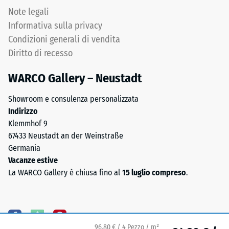
all'acqua.
di
Note legali
Per
Informativa sulla privacy
le
scarico
versioni
Condizioni generali di vendita
(BS
nere
Diritto di recesso
7188)
o
antracite
WARCO Gallery – Neustadt
viene
utilizzato
Showroom e consulenza personalizzata
un
Indirizzo
/ 5
legante
Klemmhof 9
trasparente.
67433 Neustadt an der Weinstraße
Germania
Vacanze estive
Installazione
La
La WARCO Gallery è chiusa fino al
15 luglio compreso
.
–
resistenza
Lavorazione
alla
–
compressione
Montaggio
di
96,80 € / 4 Pezzo / m²