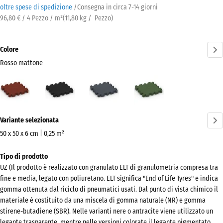
oltre spese di spedizione
/
Consegna in circa
7-14 giorni
96,80 € / 4 Pezzo / m²
(
11,80
kg
/ Pezzo)
Colore
Rosso mattone
Rosso
Antracite
Grigio
Verde
mattone
ardesia
erba
(active)
Ulteriori
Variante selezionata
informazioni
sui
50 x 50 x 6 cm | 0,25 m²
colori?
Dimensioni
Tipo di prodotto
per
Mostra
UZ (Il prodotto è realizzato con granulato ELT di granulometria compresa tra
la
la
fine e media, legato con poliuretano. ELT significa "End of Life Tyres" e indica
spedizione
palette
gomma ottenuta dal riciclo di pneumatici usati. Dal punto di vista chimico il
540
materiale è costituito da una miscela di gomma naturale (NR) e gomma
colori
x
stirene-butadiene (SBR). Nelle varianti nere o antracite viene utilizzato un
Rosso
540
legante trasparente, mentre nelle versioni colorate il legante pigmentato