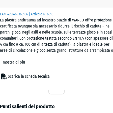
50
EAN:
4251469363106
| Articolo n.:
6310
x
La piastra antitrauma ad incastro puzzle di WARCO offre protezione
50
certificata ovunque sia necessario ridurre il rischio di cadute – nei
x 6
parchi gioco, negli asili e nelle scuole, sulle terrazze gioco e in spazi
cm
comunitari. Con protezione testata secondo EN 1177 (con spessore di
|
4 cm fino a ca. 100 cm di altezza di caduta), la piastra è ideale per
0,25
aree di circolazione e gioco senza grandi strutture da arrampicata o
m²
piattaforme rialzate. Anche in strutture per anziani, centri di
mostra di più
riabilitazione o ambienti fitness, la piastra elastica ad incastro è
una soluzione collaudata che combina sicurezza, comfort ed
50
economicità.
Scarica la scheda tecnica
x
Applicazioni tipiche
50
– Aree di gioco per bambini piccoli, zone di equilibrio e movimento
x 2
- 14,50 €
– Cortili scolastici, asili e spazi comunali
cm
– Terrazze con giochi o aree di sosta
|
– Zone fitness e outdoor fitness
Punti salienti del prodotto
0,25
– Residenze per anziani, case di cura, strutture di riabilitazione e