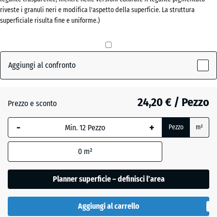
(active)
mattone
riveste i granuli neri e modifica l'aspetto della superficie. La struttura
x
superficiale risulta fine e uniforme.)
60
mm
Antracite
- 0,50 €
La
dimensione
Aggiungi al confronto
selezionata,
Grigio
evidenziata
ardesia
in blu,
24,20 € / Pezzo
Prezzo e sconto
viene
utilizzata
-
+
Pezzo
m²
Verde
per il
+ 0,60 €
erba
calcolo del
0
m²
fabbisogno
(salvo
Planner superficie – definisci l’area
diversa
indicazione
nei dati del
Aggiungi al carrello
prodotto).