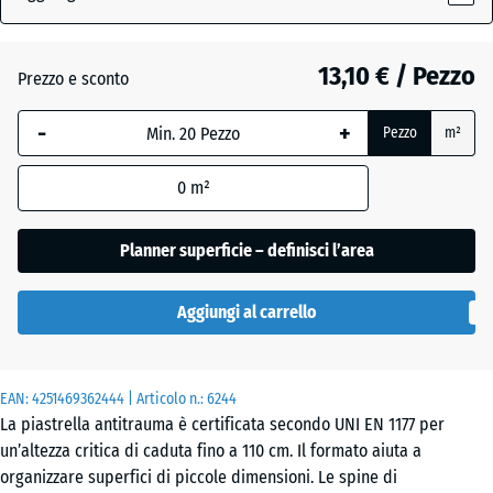
(active)
cielo
13,10 € / Pezzo
Prezzo e sconto
Antracite
- 2,90 €
-
+
Pezzo
m²
Beige
0
m²
+ 0,40 €
sabbia
Planner superficie – definisci l’area
Grigio
Aggiungi al carrello
ardesia
EAN:
4251469362444
| Articolo n.:
6244
Rosso
- 2,80 €
La piastrella antitrauma è certificata secondo UNI EN 1177 per
mattone
un’altezza critica di caduta fino a 110 cm. Il formato aiuta a
organizzare superfici di piccole dimensioni. Le spine di