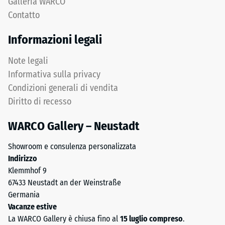
Galleria WARCO
crea
Isolamento
Contatto
termico –
una
Valore scala
superficie
Informazioni legali
3 =
antiscivolo
Conduttività
con
Note legali
termica ca.
struttura
0,11 W/(m·K)
Informativa sulla privacy
compatta.
Condizioni generali di vendita
Lo
Resistente
Diritto di recesso
al gelo
strato
inferiore
Resistenza
WARCO Gallery – Neustadt
è
alla
formato
Showroom e consulenza personalizzata
compressione
da
Indirizzo
granulato
-
Klemmhof 9
più
Valore
67433 Neustadt an der Weinstraße
grossolano
Germania
scala
che
Vacanze estive
migliora
2
La WARCO Gallery è chiusa fino al
15 luglio compreso
.
elasticità