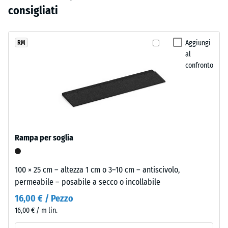
variabile la superficie mantiene caratteristiche funzionali costanti.
ammaccatura
è
dona
consigliati
residua dopo
ancora
alle
24 ore di
stato
superfici
scarico (BS
selezionato
un
Aggiungi
RM
7188)
alcun
al
aspetto
prodotto
Densità
confronto
arioso
apparente
per
e
- valore
il
luminoso.
scala 1 =
confronto.
fino a 780
kg/m³
Materiale
–
Rampa per soglia
Smorzamento
Componenti
di urti,
e
vibrazioni e
100 × 25 cm – altezza 1 cm o 3–10 cm – antiscivolo,
struttura
rumori da
permeabile – posabile a secco o incollabile
calpestio –
Valore scala 3
16,00 € / Pezzo
=
16,00 € / m lin.
Il
attenuazione
prodotto