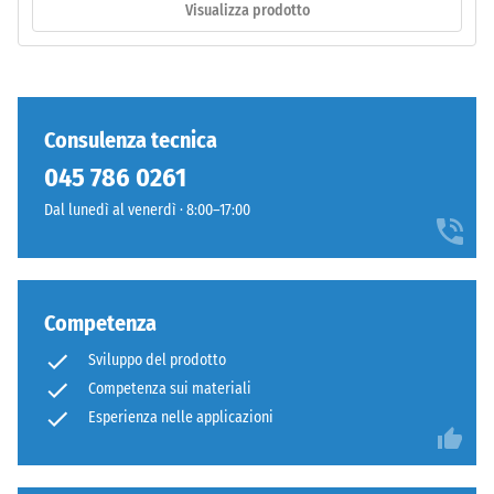
evidente
Visualizza prodotto
presenta
Classe di
una
resistenza
struttura
allo
a
scivolamento
due
Consulenza tecnica
DS (EN 14041)
strati
- Valore scala
045 786 0261
composta
3 =
da
Dal lunedì al venerdì · 8:00–17:00
Coefficiente
granulato
di attrito ca.
di
0,45
gomma
Resistenza
ELT
Competenza
all'abrasione
legato
– Resistenza
Sviluppo del prodotto
con
all'usura
Competenza sui materiali
poliuretano.
abrasiva –
ELT
Esperienza nelle applicazioni
Valore della
significa
scala 4 =
"eccellente"
"End
(BS 7188)