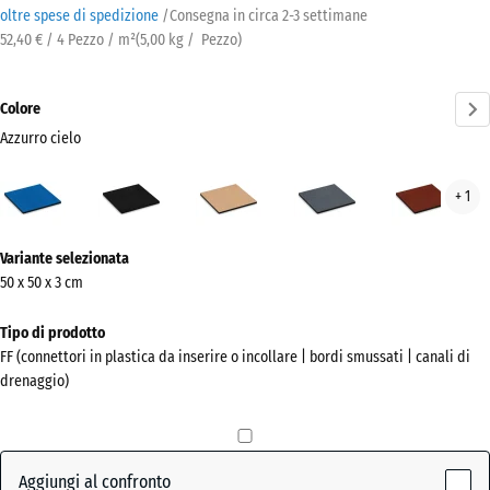
oltre spese di spedizione
/
Consegna in circa
2-3 settimane
52,40 € / 4 Pezzo / m²
(
5,00
kg
/ Pezzo)
Colore
Azzurro cielo
Azzurro
Antracite
Beige
Grigio
Ros
+ 1
cielo
sabbia
ardesia
mat
(active)
Ulteriori
Variante selezionata
informazioni
50 x 50 x 3 cm
sui
colori?
Tipo di prodotto
FF (connettori in plastica da inserire o incollare | bordi smussati | canali di
Mostra
drenaggio)
la
palette
colori
Aggiungi al confronto
Azzurro