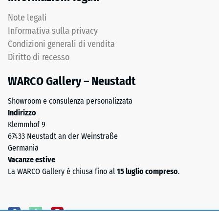
granulato
EPDM
Note legali
Permeabilità
colorato
all'acqua
Informativa sulla privacy
in
(EN 12616) –
Condizioni generali di vendita
massa
Scala 5 =
Diritto di recesso
e
Infiltrazione
legato
ca. 1000
WARCO Gallery – Neustadt
mm/h (1000
con
l/h/m²)
poliuretano
Showroom e consulenza personalizzata
stabilizzato
Resistenza
Indirizzo
ai
allo
Klemmhof 9
raggi
scivolamento
67433 Neustadt an der Weinstraße
UV.
(EN 16165) –
Germania
L'EPDM
Valore scala
Vacanze estive
4 = angolo
è
La WARCO Gallery è chiusa fino al
15 luglio compreso
.
medio di
una
accettazione
gomma
ca. 16°,
etilene-
gruppo R10
propilene-