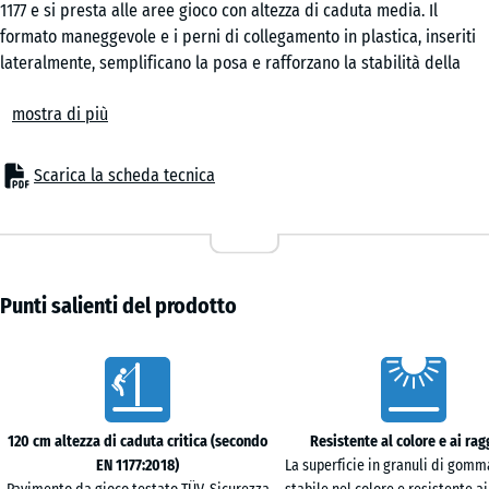
1177 e si presta alle aree gioco con altezza di caduta media. Il
scuro
formato maneggevole e i perni di collegamento in plastica, inseriti
lateralmente, semplificano la posa e rafforzano la stabilità della
superficie. Le singole piastrelle possono essere sostituite
Lavanda
mostra di più
all'occorrenza.
Ambiti di impiego
La piastrella antitrauma da 4 cm di spessore protegge i bambini
Scarica la scheda tecnica
dalle cadute sotto giochi di altezza media, come altalene, scivoli,
Rattan
percorsi di equilibrio e piccole strutture di arrampicata. Gli
impieghi tipici si trovano in asili, cortili scolastici, parchi giochi
pubblici e giardini privati. La pavimentazione trova impiego anche
in ambito terapeutico, riabilitativo e di cura, dove il contatto
Punti salienti del prodotto
Terracotta
frequente con la superficie è consueto.
Struttura e composizione
Caratteristiche
La piastrella antitrauma presenta una struttura a due strati. Lo
strato funzionale in granuli di gomma ELT legati con poliuretano
Travertino
garantisce l'effetto ammortizzante; lo strato superficiale in EPDM
120 cm altezza di caduta critica (secondo
Resistente al colore e ai rag
assicura una finitura cromaticamente stabile e resistente alle
EN 1177:2018)
La superficie in granuli di gom
intemperie. L'EPDM è una gomma sintetica pigmentata in massa che