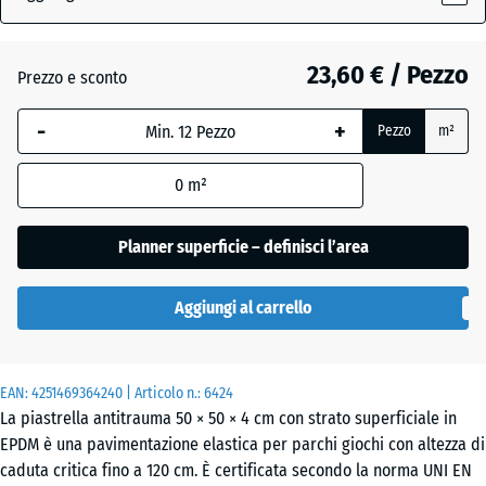
Prato
(active)
inglese
23,60 € / Pezzo
Prezzo e sconto
-
+
Atlantico
Pezzo
m²
0
m²
Etna
Planner superficie – definisci l’area
Aggiungi al carrello
Granito
grigio
EAN:
4251469364240
| Articolo n.:
6424
La piastrella antitrauma 50 × 50 × 4 cm con strato superficiale in
EPDM è una pavimentazione elastica per parchi giochi con altezza di
Granito
caduta critica fino a 120 cm. È certificata secondo la norma UNI EN
grigio