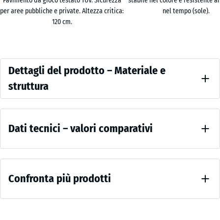
Pavimento da gioco testato TÜV. Sicurezza
stabile nel colore e resistente a
mantiene il colore anche con irraggiamento solare intenso. Lo
per aree pubbliche e private. Altezza critica:
nel tempo (sole).
smusso perimetrale conferisce un disegno delle fughe regolare e
120 cm.
pulito.
Lato inferiore e deflusso dell'acqua
Il lato inferiore è conformato con piedini conici anulari. Questa
Dettagli
geometria permette all'acqua piovana di defluire lateralmente
Dettagli del prodotto – Materiale e
del
seguendo la pendenza del sottofondo. Posata su griglie
struttura
stabilizzatrici in plastica, la piastrella lascia filtrare l'acqua
prodotto
direttamente nel terreno: la superficie resta drenante e non
Colore
–
Valori
sigillata.
Terracotta
Materiale
Collegamento e posa
Dati tecnici – valori comparativi
di
e
La posa avviene a metà giunto su un sottofondo legato oppure su
riferimento
Toni
griglie stabilizzatrici in plastica. Su due lati sono predisposti i fori
struttura
caldi
Resistenza
per i perni di collegamento in plastica, con cui ogni piastrella si
di
alla
aggancia a due piastrelle delle file adiacenti. L'unione che ne risulta
Confronta più prodotti
compressione
rosso
impedisce lo scorrimento laterale e mantiene la superficie
- Valore scala
e
compatta.
1 = ca. 1 mm
marrone
Cura e utilizzo
di
Non
evocano