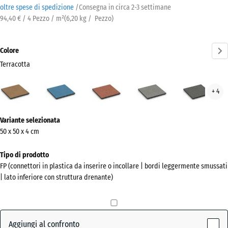
oltre spese di spedizione
/
Consegna in circa
2-3 settimane
94,40 € / 4 Pezzo / m²
(
6,20
kg
/ Pezzo)
Colore
Terracotta
Terracotta
Atlantico
Etna
Granito
Gran
+ 4
(active)
grigio
grig
scur
Ulteriori
Variante selezionata
informazioni
50 x 50 x 4 cm
sui
colori?
Tipo di prodotto
FP (connettori in plastica da inserire o incollare | bordi leggermente smussati
Mostra
| lato inferiore con struttura drenante)
la
palette
colori
Aggiungi al confronto
(active)
Terracotta