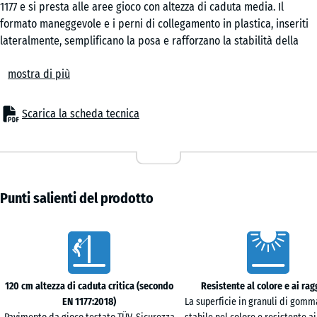
1177 e si presta alle aree gioco con altezza di caduta media. Il
formato maneggevole e i perni di collegamento in plastica, inseriti
lateralmente, semplificano la posa e rafforzano la stabilità della
Prato
superficie. Le singole piastrelle possono essere sostituite
inglese
mostra di più
all'occorrenza.
Ambiti di impiego
La piastrella antitrauma da 4 cm di spessore protegge i bambini
Scarica la scheda tecnica
Rattan
dalle cadute sotto giochi di altezza media, come altalene, scivoli,
percorsi di equilibrio e piccole strutture di arrampicata. Gli
impieghi tipici si trovano in asili, cortili scolastici, parchi giochi
Travertino
pubblici e giardini privati. La pavimentazione trova impiego anche
in ambito terapeutico, riabilitativo e di cura, dove il contatto
Punti salienti del prodotto
frequente con la superficie è consueto.
Struttura e composizione
Caratteristiche
La piastrella antitrauma presenta una struttura a due strati. Lo
strato funzionale in granuli di gomma ELT legati con poliuretano
garantisce l'effetto ammortizzante; lo strato superficiale in EPDM
120 cm altezza di caduta critica (secondo
Resistente al colore e ai rag
assicura una finitura cromaticamente stabile e resistente alle
EN 1177:2018)
La superficie in granuli di gom
intemperie. L'EPDM è una gomma sintetica pigmentata in massa che