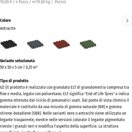
78,00 € / 4 Pezzo / m²
(
9,80
kg
/ Pezzo)
Colore
Antracite
Antracite
Grigio
Rosso
Verde
(active)
ardesia
mattone
erba
Ulteriori
Variante selezionata
informazioni
50 x 50 x 5 cm | 0,25 m²
sui
colori?
Tipo di prodotto
UZ (Il prodotto è realizzato con granulato ELT di granulometria compresa tra
Mostra
fine e media, legato con poliuretano. ELT significa "End of Life Tyres" e indica
la
gomma ottenuta dal riciclo di pneumatici usati. Dal punto di vista chimico il
palette
materiale è costituito da una miscela di gomma naturale (NR) e gomma
colori
stirene-butadiene (SBR). Nelle varianti nere o antracite viene utilizzato un
legante trasparente, mentre nelle versioni colorate il legante pigmentato
(active)
Antracite
riveste i granuli neri e modifica l'aspetto della superficie. La struttura