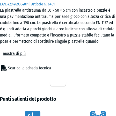
EAN:
4251469364011
| Articolo n.:
6401
La piastrella antitrauma da 50 × 50 × 5 cm con incastro a puzzle è
una pavimentazione antitrauma per aree gioco con altezza critica di
caduta fino a 190 cm. La piastrella è certificata secondo EN 1177 ed
è quindi adatta a parchi giochi e aree ludiche con altezza di caduta
media. Il formato compatto e l’incastro a puzzle stabile facilitano la
posa e permettono di sostituire singole piastrelle quando
necessario.
mostra di più
Campi di applicazione
La piastrella in gomma da 5 cm viene utilizzata ovunque sia
necessario proteggere i bambini da cadute fino a 190 cm. Gli
Scarica la scheda tecnica
impieghi tipici comprendono attrezzature da gioco con altezza di
installazione media o maggiore, come combinazioni di arrampicata,
torri da arrampicata, strutture a rete per arrampicarsi, scivoli più
grandi o sistemi di gioco complessi nei cortili scolastici e nei parchi
giochi pubblici.
Punti salienti del prodotto
Struttura e materiale
La piastrella è realizzata in granulo di gomma ELT legato con
Caratteristiche
poliuretano. ELT significa “End of Life Tyres” e indica granulo di