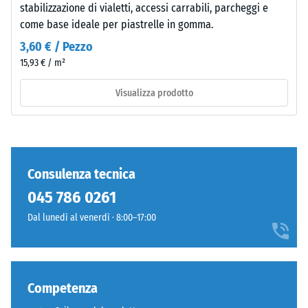
stabilizzazione di vialetti, accessi carrabili, parcheggi e
Materiale
calpestio –
come base ideale per piastrelle in gomma.
Valore scala 4
–
=
Componenti
3,60 € / Pezzo
attenuazione
e
15,93 € / m²
forte
struttura
Visualizza prodotto
Classe di
resistenza
allo
Il
scivolamento
prodotto
DS (EN 14041)
presenta
- Valore scala
Consulenza tecnica
una
3 =
045 786 0261
struttura
Coefficiente
a
di attrito ca.
Dal lunedì al venerdì · 8:00–17:00
due
0,45
strati
Resistenza
composta
all'abrasione
da
Competenza
– Resistenza
granulato
all'usura