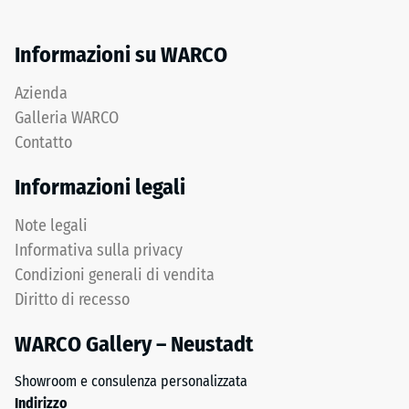
medio di
pneumatici
accettazione
usati.
Informazioni su WARCO
ca. 16°,
Lo
gruppo R10
strato
Azienda
superficiale
Isolamento
Galleria WARCO
termico –
utilizza
Contatto
Valore scala
granulato
4 =
fine
Informazioni legali
Conduttività
e
termica ca.
crea
Note legali
0,09
una
W/(m·K)
Informativa sulla privacy
superficie
Condizioni generali di vendita
Resistente
antiscivolo
al gelo
Diritto di recesso
con
struttura
Resistenza
WARCO Gallery – Neustadt
compatta.
alla
Lo
Showroom e consulenza personalizzata
compressione
strato
Indirizzo