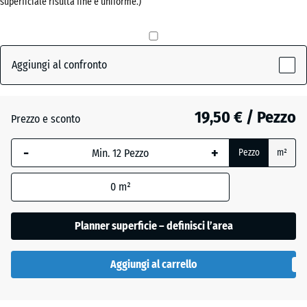
superficiale risulta fine e uniforme.)
Grigio
+ 0,50 €
ardesia
Aggiungi al confronto
Rosso
+ 0,50 €
mattone
19,50 € / Pezzo
Prezzo e sconto
-
+
Pezzo
m²
Verde
+ 1,10 €
erba
0
m²
Planner superficie – definisci l’area
Aggiungi al carrello