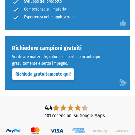
Sviluppo del prodotto
di
abrasiva –
Competenza sui materiali
gomma
Valore della
ELT
Esperienza nelle applicazioni
scala 4 =
"eccellente"
legato
(BS 7188)
con
poliuretano.
Permeabilità
ELT
Richiedere campioni gratuiti
all'acqua
significa
(EN 12616) –
Verificare materiale, colore e superficie in anticipo –
"End
Scala 5 =
gratuitamente e senza impegno.
of
Infiltrazione
Richieda gratuitamente qui!
ca. 1000
Life
mm/h (1000
Tyres"
l/h/m²)
e
indica
Resistenza
granulato
allo
4.4
ottenuto
scivolamento
101 recensioni su Google Maps
dal
(EN 16165) –
Valore scala
riciclo
4 = angolo
di