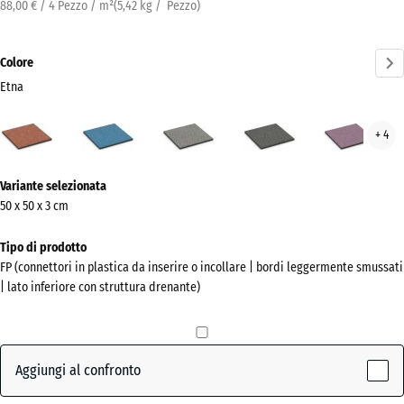
88,00 € / 4 Pezzo / m²
(
5,42
kg
/ Pezzo)
Colore
Etna
Etna
Atlantico
Granito
Granito
Lav
+ 4
(active)
grigio
grigio
scuro
Ulteriori
Variante selezionata
informazioni
50 x 50 x 3 cm
sui
colori?
Tipo di prodotto
FP (connettori in plastica da inserire o incollare | bordi leggermente smussati
Mostra
| lato inferiore con struttura drenante)
la
palette
colori
Aggiungi al confronto
(active)
Etna