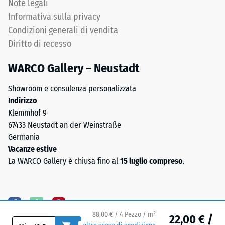
Note legali
Permeabilità
e
all'acqua
Informativa sulla privacy
legato
(EN 12616) –
Condizioni generali di vendita
con
Scala 5 =
Diritto di recesso
poliuretano
Infiltrazione
stabilizzato
ca. 1000
WARCO Gallery – Neustadt
mm/h (1000
ai
l/h/m²)
raggi
Showroom e consulenza personalizzata
UV.
Resistenza
Indirizzo
L'EPDM
allo
Klemmhof 9
è
scivolamento
67433 Neustadt an der Weinstraße
una
(EN 16165) –
Germania
gomma
Valore scala
Vacanze estive
4 = angolo
etilene-
La WARCO Gallery è chiusa fino al
15 luglio compreso
.
medio di
propilene-
accettazione
diene
ca. 16°,
monomero
gruppo R10
di
nuova
88,00 € / 4 Pezzo / m²
Isolamento
22,00 € /