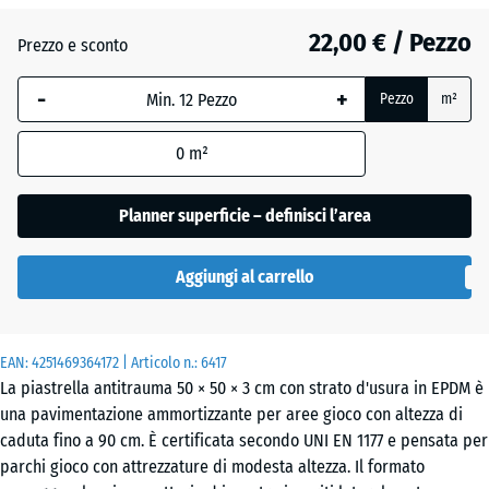
22,00 € / Pezzo
Atlantico
Prezzo e sconto
-
+
Pezzo
m²
Granito
grigio
0
m²
Planner superficie – definisci l’area
Granito
grigio
- 2,20 €
Aggiungi al carrello
scuro
EAN:
4251469364172
| Articolo n.:
6417
Lavanda
La piastrella antitrauma 50 × 50 × 3 cm con strato d'usura in EPDM è
una pavimentazione ammortizzante per aree gioco con altezza di
caduta fino a 90 cm. È certificata secondo UNI EN 1177 e pensata per
Prato
parchi gioco con attrezzature di modesta altezza. Il formato
inglese