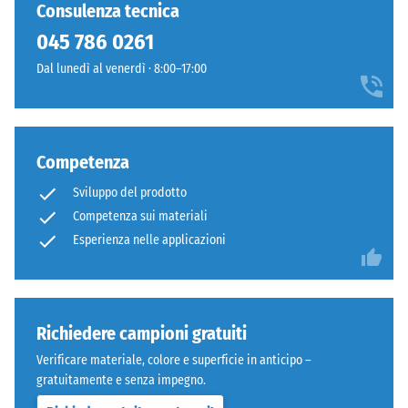
ancora
texture
Consulenza tecnica
24 ore di
stato
energica
scarico (BS
045 786 0261
selezionato
con
7188)
alcun
Dal lunedì al venerdì · 8:00–17:00
una
prodotto
Densità
marcata
apparente
per
presenza
- valore
il
cromatica.
scala 1 =
confronto.
Competenza
fino a 780
kg/m³
Materiale
Sviluppo del prodotto
–
Competenza sui materiali
Smorzamento
Componenti
Esperienza nelle applicazioni
di urti,
e
vibrazioni e
struttura
rumori da
calpestio –
Valore scala 3
Il
Richiedere campioni gratuiti
=
prodotto
Verificare materiale, colore e superficie in anticipo –
attenuazione
ha
gratuitamente e senza impegno.
evidente
una