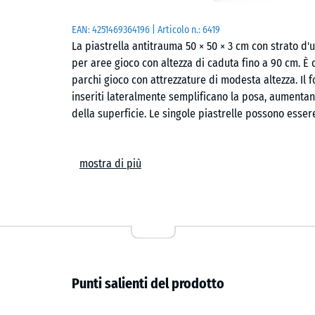
EAN:
4251469364196
| Articolo n.:
6419
La piastrella antitrauma 50 × 50 × 3 cm con strato 
per aree gioco con altezza di caduta fino a 90 cm. È
parchi gioco con attrezzature di modesta altezza. Il
inseriti lateralmente semplificano la posa, aumentan
della superficie. Le singole piastrelle possono essere
Ambiti di impiego
mostra di più
La piastrella dello spessore di 3 cm protegge i bambi
di modesta altezza, come piccoli scivoli, altalene a bil
impieghi tipici sono asili nido, scuole dell'infanzia, a
giardini privati. Viene utilizzata anche in ambito terap
frequente della pelle con la superficie richiede un r
Struttura e granulato
Punti salienti del prodotto
La piastrella ha una struttura a due strati. Lo strat