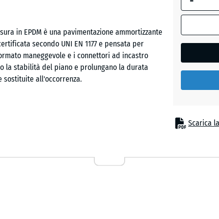
-
Etna
d'usura in EPDM è una pavimentazione ammortizzante
 certificata secondo UNI EN 1177 e pensata per
Granito
 formato maneggevole e i connettori ad incastro
grigio
o la stabilità del piano e prolungano la durata
 sostituite all'occorrenza.
Granito
grigio
scuro
ni dagli urti da caduta sotto attrezzature ludiche
Scarica l
ico, giochi a molla e percorsi di equilibrio. Gli
ree gioco per bambini piccoli, cortili scolastici e
Lavand
eutico, riabilitativo e assistenziale, dove il contatto
ivestimento delicato.
Prato
inglese
o funzionale in granulato di gomma ELT legato con