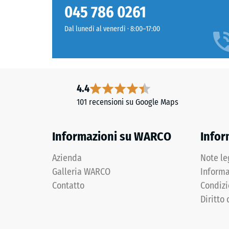
struttura
sabbia
Classe d
045 786 0261
e
Resisten
marrone
Dal lunedì al venerdì · 8:00–17:00
chiaro
Permeabi
creano
Resisten
una
tonalità
Isolamen
4.4
luminosa
Resiste
101 recensioni su Google Maps
vicina
Resis
al
travertino
alla
Informazioni su WARCO
Infor
naturale.
compr
Azienda
Note le
-
Materiale
Galleria WARCO
Informa
Valor
–
Contatto
Condizi
scala
Componenti
Diritto 
e
1
struttura
=