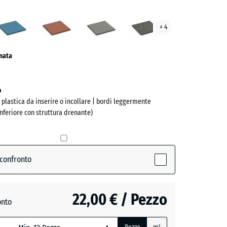
rtino
Atlantico
Etna
Granito
Granito
+ 4
ve)
grigio
grigio
scuro
onata
o
n plastica da inserire o incollare | bordi leggermente
inferiore con struttura drenante)
 confronto
(active)
no
22,00 € / Pezzo
o
onto