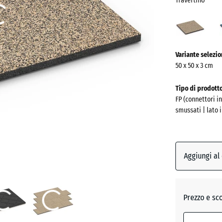
Travertino
Trave
(acti
Ulteriori
Variante selezi
informazioni
50 x 50 x 3 cm
sui
colori?
Tipo di prodott
FP (connettori i
Mostra
smussati | lato 
la
palette
colori
Aggiungi al
Traverti
Atlantic
Prezzo e sc