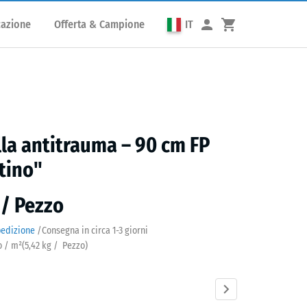
cazione
Offerta & Campione
IT
lla antitrauma – 90 cm FP
tino"
 / Pezzo
pedizione
/
Consegna in circa
1-3 giorni
o / m²
(
5,42
kg
/ Pezzo)