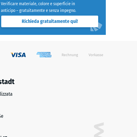
Verificare materiale, colore e superficie in
trito ca. 0,53
anticipo – gratuitamente e senza impegno.
o" (BS 7188)
Richieda gratuitamente qui!
e ca. 16°, gruppo R10
stadt
izzata
ße