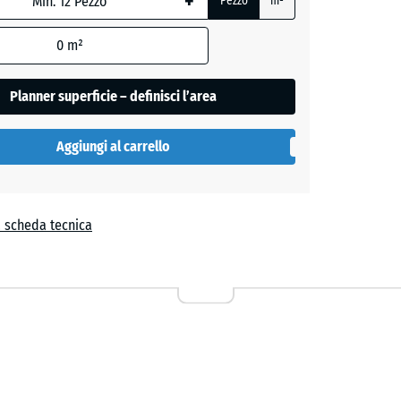
+
Pezzo
m²
0
m²
Planner superficie – definisci l’area
Aggiungi al carrello
- 2,20 €
a scheda tecnica
a