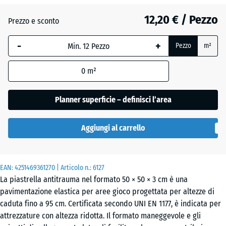
12,20 € / Pezzo
Grigio
Prezzo e sconto
+ 0,50 €
grafite
-
+
Pezzo
m²
Rosso
0
m²
pomodoro
Planner superficie – definisci l’area
Verde
+ 0,50 €
Aggiungi al carrello
tiglio
EAN:
4251469361270
| Articolo n.:
6127
La piastrella antitrauma nel formato 50 × 50 × 3 cm è una
pavimentazione elastica per aree gioco progettata per altezze di
caduta fino a 95 cm. Certificata secondo UNI EN 1177, è indicata per
attrezzature con altezza ridotta. Il formato maneggevole e gli