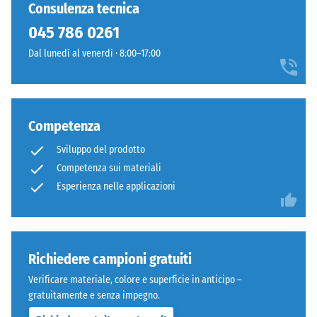
ancora
e
Consulenza tecnica
24 ore di
stato
discreto,
scarico (BS
045 786 0261
selezionato
adatto
7188)
alcun
Dal lunedì al venerdì · 8:00–17:00
a
prodotto
Densità
contesti
apparente
per
esterni
- valore
il
moderni
scala 1 =
confronto.
e
Competenza
fino a 780
superfici
kg/m³
Sviluppo del prodotto
dal
Competenza sui materiali
Smorzamento
carattere
Esperienza nelle applicazioni
di urti,
essenziale.
vibrazioni e
rumori da
Materiale
calpestio –
Valore scala 3
–
Richiedere campioni gratuiti
=
Componenti
Verificare materiale, colore e superficie in anticipo –
attenuazione
e
gratuitamente e senza impegno.
evidente
struttura