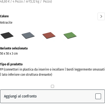
48,80 € / 4 Pezzo / m²
(
5,32
kg
/ Pezzo)
Colore
Antracite
Antracite
Grigio
Rosso
Verde
(active)
grafite
pomodoro
tiglio
Ulteriori
Variante selezionata
informazioni
50 x 50 x 3 cm
sui
colori?
Tipo di prodotto
FP (connettori in plastica da inserire o incollare | bordi leggermente smussati
Mostra
| lato inferiore con struttura drenante)
la
palette
colori
Aggiungi al confronto
(active)
Antracite