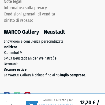
Note legali
Permeabilità
di
all'acqua
Informativa sulla privacy
granulometria
(EN 12616) –
Condizioni generali di vendita
media
Scala 5 =
Diritto di recesso
(0,8–
Infiltrazione
ca. 1000
3,0
WARCO Gallery – Neustadt
mm/h (1000
mm),
l/h/m²)
legati
Showroom e consulenza personalizzata
con
Resistenza
Indirizzo
poliuretano.
allo
Klemmhof 9
La
scivolamento
67433 Neustadt an der Weinstraße
composizione
(EN 16165) –
Germania
Valore scala
chimica
Vacanze estive
4 = angolo
è
La WARCO Gallery è chiusa fino al
15 luglio compreso
.
medio di
una
accettazione
miscela
ca. 16°,
di
gruppo R10
gomma
48,80 € / 4 Pezzo / m²
naturale
Isolamento
12,20 € /