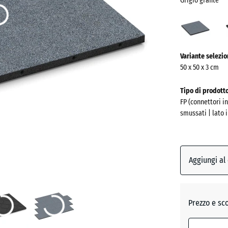
Grigio grafite
Grigi
grafi
(acti
Ulteriori
Variante selezi
informazioni
50 x 50 x 3 cm
sui
colori?
Tipo di prodott
FP (connettori i
Mostra
smussati | lato 
la
palette
colori
Aggiungi al
Grigio
(
grafite
Prezzo e sc
Antracit