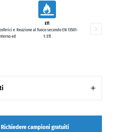
Efl
sferici e
Reazione al fuoco secondo EN 13501-
interno ed
1: Efl
ti
po 24 ore di scarico (BS 7188)
 evidente
Richiedere campioni gratuiti