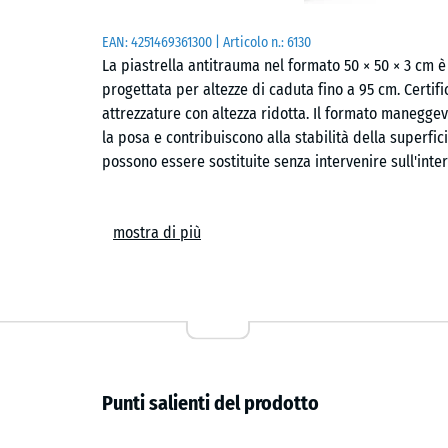
EAN:
4251469361300
| Articolo n.:
6130
La piastrella antitrauma nel formato 50 × 50 × 3 cm 
progettata per altezze di caduta fino a 95 cm. Certif
attrezzature con altezza ridotta. Il formato maneggevo
la posa e contribuiscono alla stabilità della superfici
possono essere sostituite senza intervenire sull'inte
Ambiti di utilizzo
mostra di più
La piastrella antitrauma di 3 cm viene impiegata ovu
effetti delle cadute da altezze fino a 95 cm. Trova ap
scivoli bassi, altalene a molla, percorsi di equilibrio 
aree pubbliche o private. È utilizzata anche in contesti
pavimentazione elastica contribuisce al comfort e all
Struttura e composizione
Punti salienti del prodotto
La piastrella è realizzata in granulato di gomma ELT (