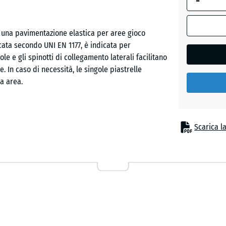
-
Rosso
è una pavimentazione elastica per aree gioco
pomodo
icata secondo UNI EN 1177, è indicata per
le e gli spinotti di collegamento laterali facilitano
e. In caso di necessità, le singole piastrelle
Verde
ra area.
tiglio
nque sia richiesta una superficie che riduca gli
Scarica l
plicazione in spazi gioco per bambini piccoli, sotto
e altre strutture a bassa altezza in asili, scuole e
 terapeutici, riabilitativi e assistenziali, dove una
a sicurezza.
End of Life Tyres) legato poliuretanico. Il granulato