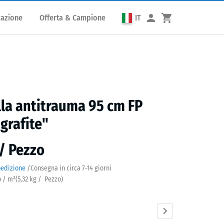
cazione
Offerta & Campione
IT
lla antitrauma 95 cm FP
 grafite"
 / Pezzo
pedizione
/
Consegna in circa
7-14 giorni
o / m²
(
5,32
kg
/ Pezzo)