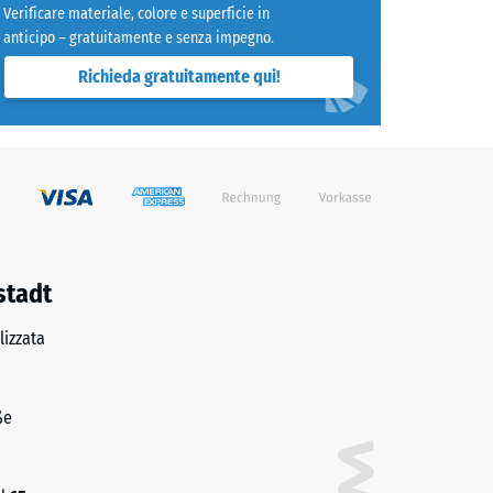
Verificare materiale, colore e superficie in
trito ca. 0,45
anticipo – gratuitamente e senza impegno.
lente" (BS 7188)
Richieda gratuitamente qui!
e ca. 16°, gruppo R10
stadt
izzata
ße