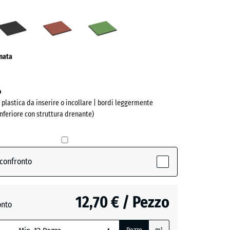
o
Antracite
Rosso
Verde
te
pomodoro
tiglio
ve)
onata
o
n plastica da inserire o incollare | bordi leggermente
inferiore con struttura drenante)
 confronto
active)
12,70 € / Pezzo
onto
e
- 0,50 €