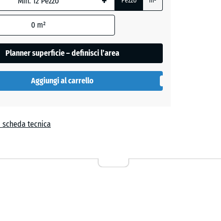
+
Pezzo
m²
0
m²
- 0,50 €
ro
Planner superficie – definisci l’area
Aggiungi al carrello
a scheda tecnica