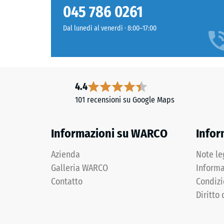
struttura
Grigio
Classe d
045 786 0261
grafite
Resisten
intenso
Dal lunedì al venerdì · 8:00–17:00
dal
Permeabi
carattere
Resisten
sobrio,
adatto
Isolamen
4.4
a
Resiste
101 recensioni su Google Maps
superfici
Resis
moderne
e
alla
Informazioni su WARCO
Infor
lineari.
compr
Azienda
Note le
-
Materiale
Galleria WARCO
Informa
Valor
–
Contatto
Condizi
scala
Componenti
Diritto 
e
2
struttura
=