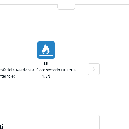
Efl
60 €
sferici e
Reazione al fuoco secondo EN 13501-
interno ed
1: Efl
ti