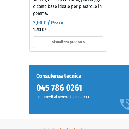
-
risultato
e come base ideale per piastrelle in
è
Valor
gomma.
un
scala
3,60 € / Pezzo
grigio
15,93 € / m²
2
scuro
e
=
Visualizza prodotto
freddo
ca.
dall'aspetto
0,75
sobrio.
Su
mm
questa
Consulenza tecnica
di
tonalità
ammac
045 786 0261
scura
l'eventuale
resid
Dal lunedì al venerdì · 8:00–17:00
scurimento
dopo
dovuto
24
all'usura
rimane
ore
poco