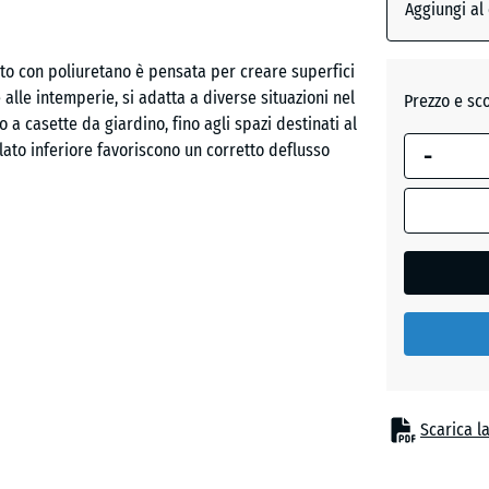
dimension
Aggiungi al
selezionata
Rosso
evidenziata
to con poliuretano è pensata per creare superfici
mattone
in blu,
 alle intemperie, si adatta a diverse situazioni nel
Prezzo e sc
viene
 a casette da giardino, fino agli spazi destinati al
utilizzata
 lato inferiore favoriscono un corretto deflusso
-
Verde
per il
erba
calcolo del
fabbisogno
(salvo
diversa
re le piastrelle in modo preciso. Non sono necessari
indicazione
iforme e continua, con la possibilità di posa a
nei dati del
strelle possono essere rimosse o sostituite senza
prodotto).
50
x
Scarica l
50
compatti sia drenanti. Su sottofondi non legati è
x 4
 in plastica stabilizzanti. Su superfici compatte come