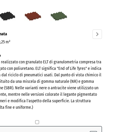
o
Antracite
Rosso
Verde
sia
mattone
erba
ve)
onata
0,25 m²
o
è realizzato con granulato ELT di granulometria compresa tra
ato con poliuretano. ELT significa "End of Life Tyres" e indica
al riciclo di pneumatici usati. Dal punto di vista chimico il
tituito da una miscela di gomma naturale (NR) e gomma
e (SBR). Nelle varianti nere o antracite viene utilizzato un
nte, mentre nelle versioni colorate il legante pigmentato
(active)
 neri e modifica l'aspetto della superficie. La struttura
lta fine e uniforme.)
e
- 0,50 €