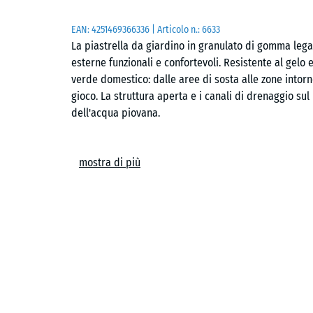
EAN:
4251469366336
| Articolo n.:
6633
La piastrella da giardino in granulato di gomma lega
esterne funzionali e confortevoli. Resistente al gelo e
verde domestico: dalle aree di sosta alle zone intorno
gioco. La struttura aperta e i canali di drenaggio sul
dell'acqua piovana.
Connessione stabile
mostra di più
L'incastro a puzzle lungo tutti i lati consente di uni
collanti o fissaggi meccanici. La superficie risulta un
scacchiera o a correre. Se necessario, le singole pia
intervenire sull'intera area.
Posa semplice
La posa è diretta su supporti portanti e stabili, sia 
possibile utilizzare un letto di ghiaia oppure griglie