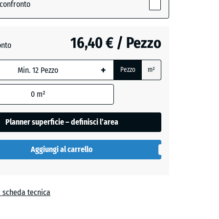
e
 confronto
,
16,40 € / Pezzo
onto
+
Pezzo
m²
+ 0,60 €
0
m²
Planner superficie – definisci l’area
Aggiungi al carrello
a scheda tecnica