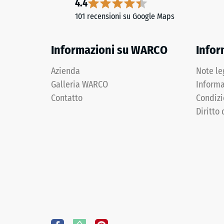
4.4
di
evidente.
101 recensioni su Google Maps
scari
(BS
Materiale
Informazioni su WARCO
Infor
7188)
–
Componenti
Azienda
Note le
e
Galleria WARCO
Informa
struttura
Contatto
Condizi
2 / 5
Diritto 
Il
prodotto
presenta
La
una
resisten
struttura
alla
a
compres
due
di
strati
un