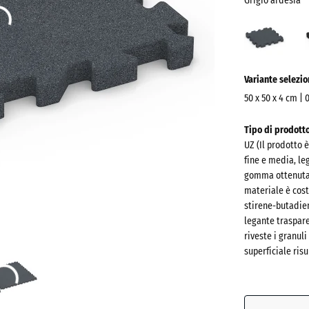
Grigio ardesia
Grigi
arde
(acti
Ulteriori
Variante selezi
informazioni
sui
50 x 50 x 4 cm | 
colori?
Dimensioni
Tipo di prodott
per
Mostra
UZ (Il prodotto 
la
la
fine e media, leg
spedizione
palette
gomma ottenuta d
540
materiale è cos
colori
x
stirene-butadien
Grigio
540
legante traspare
ardesia
riveste i granuli
x
superficiale risu
40
mm
Antracit
La