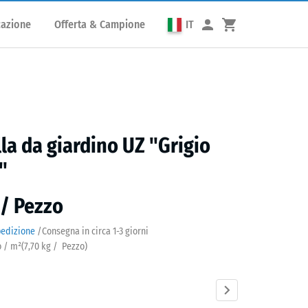
cazione
Offerta & Campione
IT
lla da giardino UZ "Grigio
"
 / Pezzo
pedizione
/
Consegna in circa
1-3 giorni
o / m²
(
7,70
kg
/ Pezzo)