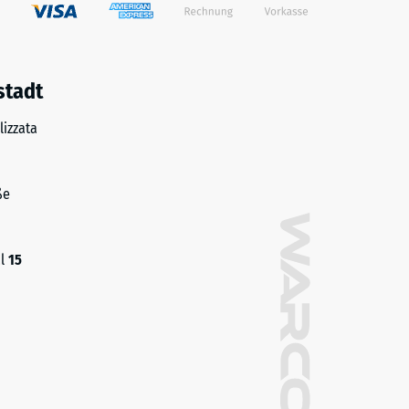
stadt
izzata
ße
al
15