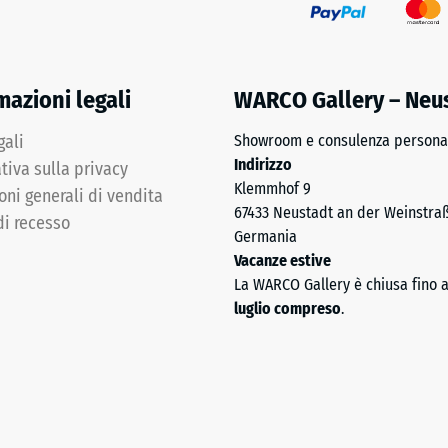
co
mazioni legali
WARCO Gallery – Neu
gali
Showroom e consulenza personal
Indirizzo
tiva sulla privacy
Klemmhof 9
oni generali di vendita
67433 Neustadt an der Weinstra
di recesso
Germania
Vacanze estive
La WARCO Gallery è chiusa fino 
luglio compreso
.
za
sione