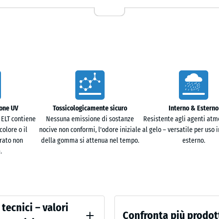
cm
strella si adatta facilmente senza richiedere
|
0,25
m²
trarsi nel terreno, mantenendo la superficie
e attraverso i canali di drenaggio seguendo la
50
antiene l'area utilizzabile anche dopo
x
50
ione UV
Tossicologicamente sicuro
Interno & Esterno
x 3
- 3,
 ELT contiene
Nessuna emissione di sostanze
Resistente agli agenti atmo
cm
colore o il
nocive non conformi, l'odore iniziale
al gelo – versatile per uso 
|
 piacevole al tatto. L'effetto ammortizzante rende la
rato non
della gomma si attenua nel tempo.
esterno.
0,25
.
iano, ad esempio in aree gioco o zone relax. Allo
m²
e per arredi da giardino e vasi.
 tecnici – valori
che in prossimità di alberi e aiuole. Le radici non
Confronta più prodot