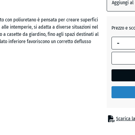
dimension
Aggiungi al
selezionata
Rosso
evidenziata
to con poliuretano è pensata per creare superfici
mattone
in blu,
 alle intemperie, si adatta a diverse situazioni nel
Prezzo e sc
viene
 a casette da giardino, fino agli spazi destinati al
utilizzata
 lato inferiore favoriscono un corretto deflusso
-
Verde
per il
erba
calcolo del
fabbisogno
(salvo
diversa
re le piastrelle in modo preciso. Non sono necessari
indicazione
iforme e continua, con la possibilità di posa a
nei dati del
strelle possono essere rimosse o sostituite senza
prodotto).
50
x
Scarica l
50
compatti sia drenanti. Su sottofondi non legati è
x 3
 in plastica stabilizzanti. Su superfici compatte come