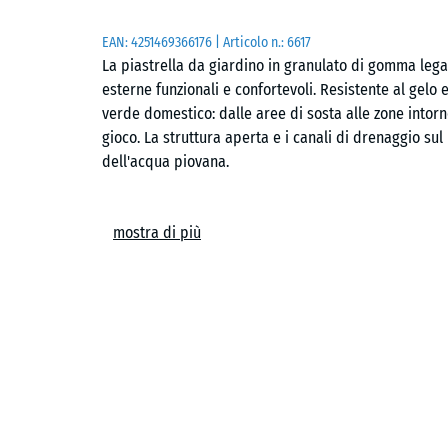
EAN:
4251469366176
| Articolo n.:
6617
La piastrella da giardino in granulato di gomma lega
esterne funzionali e confortevoli. Resistente al gelo e
verde domestico: dalle aree di sosta alle zone intorno
gioco. La struttura aperta e i canali di drenaggio sul
dell'acqua piovana.
Connessione stabile
mostra di più
L'incastro a puzzle lungo tutti i lati consente di uni
collanti o fissaggi meccanici. La superficie risulta un
scacchiera o a correre. Se necessario, le singole pia
intervenire sull'intera area.
Posa semplice
La posa è diretta su supporti portanti e stabili, sia 
possibile utilizzare un letto di ghiaia oppure griglie