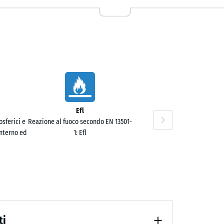
Efl
60 €
sferici e
Reazione al fuoco secondo EN 13501-
interno ed
1: Efl
ti