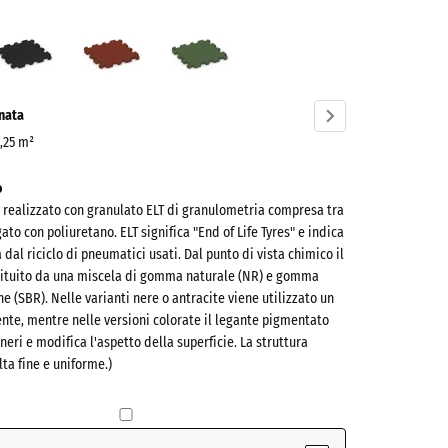
o
Antracite
Rosso
Verde
sia
mattone
erba
ve)
onata
0,25 m²
o
è realizzato con granulato ELT di granulometria compresa tra
ato con poliuretano. ELT significa "End of Life Tyres" e indica
al riciclo di pneumatici usati. Dal punto di vista chimico il
tituito da una miscela di gomma naturale (NR) e gomma
e (SBR). Nelle varianti nere o antracite viene utilizzato un
nte, mentre nelle versioni colorate il legante pigmentato
(active)
 neri e modifica l'aspetto della superficie. La struttura
lta fine e uniforme.)
e
- 0,50 €