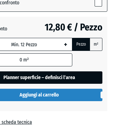
e
 confronto
,
12,80 € / Pezzo
onto
+
Pezzo
m²
+ 0,60 €
0
m²
Planner superficie – definisci l’area
Aggiungi al carrello
a scheda tecnica