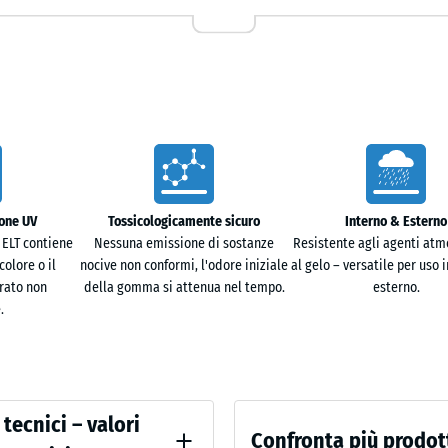
cm
strella si adatta facilmente senza richiedere
|
0,25
m²
trarsi nel terreno, mantenendo la superficie
e attraverso i canali di drenaggio seguendo la
50
antiene l'area utilizzabile anche dopo
x
50
ione UV
Tossicologicamente sicuro
Interno & Esterno
x 4
+ 3,
 ELT contiene
Nessuna emissione di sostanze
Resistente agli agenti atmo
cm
colore o il
nocive non conformi, l'odore iniziale
al gelo – versatile per uso 
|
 piacevole al tatto. L'effetto ammortizzante rende la
rato non
della gomma si attenua nel tempo.
esterno.
0,25
.
iano, ad esempio in aree gioco o zone relax. Allo
m²
e per arredi da giardino e vasi.
 tecnici – valori
che in prossimità di alberi e aiuole. Le radici non
Confronta più prodot