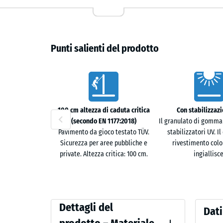
calcestruzzo, asfalto o masselli autobloccanti, la pia
strutture aggiuntive.
Superficie permeabile
Punti salienti del prodotto
La struttura a pori aperti permette all'acqua di infil
permeabile. Su sottofondi compatti, l'acqua defluisc
Caratteristiche
pendenza. Questo contribuisce a evitare ristagni e m
precipitazioni.
100 cm altezza di caduta critica
Con stabilizzaz
Comfort e sicurezza
(secondo EN 1177:2018)
Il granulato di gomma
Pavimento da gioco testato TÜV.
stabilizzatori UV. Il 
La superficie leggermente strutturata è antiscivolo e
Sicurezza per aree pubbliche e
rivestimento colo
private. Altezza critica: 100 cm.
ingiallisce
pavimentazione più confortevole durante l'uso quotid
stesso tempo, la struttura garantisce una base stabil
Compatibile con il verde e semplice da mantenere
Dettagli
Valori
Dettagli del
Dati
La posa senza sottofondi rigidi consente l'utilizzo an
del
di