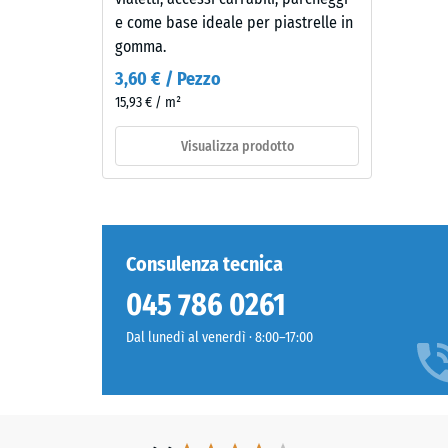
-
risultato
e come base ideale per piastrelle in
è
Valor
gomma.
un
scala
3,60 € / Pezzo
grigio
15,93 € / m²
2
scuro
e
=
Visualizza prodotto
freddo
ca.
dall'aspetto
0,75
sobrio.
Su
mm
questa
Consulenza tecnica
di
tonalità
ammac
045 786 0261
scura
l'eventuale
resid
Dal lunedì al venerdì · 8:00–17:00
scurimento
dopo
dovuto
24
all'usura
rimane
ore
poco