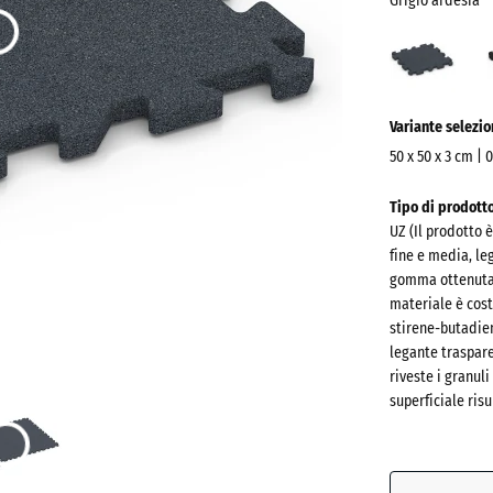
Grigio ardesia
Grigi
arde
(acti
Ulteriori
Variante selezi
informazioni
sui
50 x 50 x 3 cm | 
colori?
Dimensioni
Tipo di prodott
per
Mostra
UZ (Il prodotto 
la
la
fine e media, leg
spedizione
palette
gomma ottenuta d
540
materiale è cos
colori
x
stirene-butadien
Grigio
540
legante traspare
ardesia
riveste i granuli
x
superficiale risu
30
mm
Antracit
La