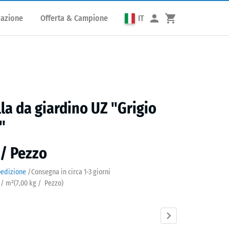
cazione
Offerta & Campione
IT
lla da giardino UZ "Grigio
"
 / Pezzo
pedizione
/
Consegna in circa
1-3 giorni
 / m²
(
7,00
kg
/ Pezzo)