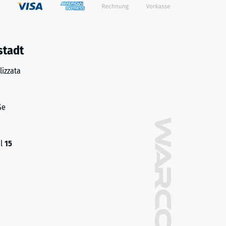
stadt
izzata
ße
al
15