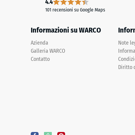
4.4
di
evidente.
101 recensioni su Google Maps
scari
(BS
Materiale
Informazioni su WARCO
Infor
7188)
–
Componenti
Azienda
Note le
e
Galleria WARCO
Informa
struttura
Contatto
Condizi
2 / 5
Diritto 
Il
prodotto
presenta
La
una
resisten
struttura
alla
a
compres
due
di
strati
un