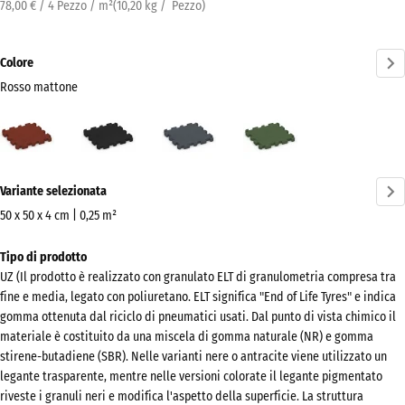
78,00 € / 4 Pezzo / m²
(
10,20
kg
/ Pezzo)
Colore
Rosso mattone
Rosso
Antracite
Grigio
Verde
mattone
ardesia
erba
(active)
Ulteriori
Variante selezionata
informazioni
sui
50 x 50 x 4 cm | 0,25 m²
colori?
Dimensioni
Tipo di prodotto
per
Mostra
UZ (Il prodotto è realizzato con granulato ELT di granulometria compresa tra
la
la
fine e media, legato con poliuretano. ELT significa "End of Life Tyres" e indica
spedizione
palette
gomma ottenuta dal riciclo di pneumatici usati. Dal punto di vista chimico il
540
materiale è costituito da una miscela di gomma naturale (NR) e gomma
colori
x
stirene-butadiene (SBR). Nelle varianti nere o antracite viene utilizzato un
Rosso
540
legante trasparente, mentre nelle versioni colorate il legante pigmentato
(active)
mattone
riveste i granuli neri e modifica l'aspetto della superficie. La struttura
x