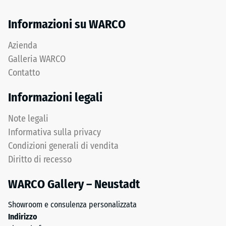
usati.
accettazione
Lo
Informazioni su WARCO
ca. 15°,
strato
gruppo R10
superficiale
Azienda
utilizza
Isolamento
Galleria WARCO
termico –
granulato
Contatto
Valore scala
fine
4 =
e
Informazioni legali
Conduttività
crea
termica ca.
una
Note legali
0,09
superficie
W/(m·K)
Informativa sulla privacy
antiscivolo
Condizioni generali di vendita
Resistente
con
al gelo
Diritto di recesso
struttura
compatta.
Resistenza
WARCO Gallery – Neustadt
Lo
alla
strato
Showroom e consulenza personalizzata
compressione
inferiore
Indirizzo
è
-