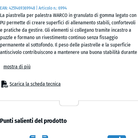
50
EAN:
4251469369948
| Articolo n.:
6994
x
La piastrella per palestra WARCO in granulato di gomma legato con
50
PU permette di creare superfici di allenamento stabili, confortevoli
x 4
e pratiche da gestire. Gli elementi si collegano tramite incastro a
cm
puzzle e formano un rivestimento continuo senza fissaggio
|
permanente al sottofondo. Il peso delle piastrelle e la superficie
0,25
antiscivolo contribuiscono a mantenere una buona stabilità durante
m²
l’uso, in home gym, studi personal e palestre.
mostra di più
Posa semplice e area espandibile
Il sistema ad incastro consente una posa rapida su sottofondi
50
portanti. Le piastrelle possono essere disposte con schema a
Scarica la scheda tecnica
x
scacchiera oppure con posa sfalsata, secondo il layout
50
dell’ambiente. L’area di allenamento può essere ampliata, ridotta o
x 2
- 8,60 €
riconfigurata senza interventi invasivi, utile negli spazi che
cm
cambiano funzione nel tempo.
|
Protezione del sottofondo
Punti salienti del prodotto
0,25
La struttura elastica aiuta a ridurre le sollecitazioni provocate da
m²
attrezzature fitness, pesi liberi e movimenti ripetuti. Quando si