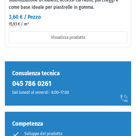
–
calpestio –
come base ideale per piastrelle in gomma.
Valore scala 3
Componenti
=
e
3,60 € / Pezzo
attenuazione
struttura
15,93 € / m²
evidente
Visualizza prodotto
Classe di
resistenza
Il
allo
prodotto
scivolamento
presenta
DS (EN 14041)
una
- Valore scala
Consulenza tecnica
struttura
2 =
045 786 0261
a
Coefficiente
due
di attrito ca.
Dal lunedì al venerdì · 8:00–17:00
strati
0,38
composta
Resistenza
da
all'abrasione
granulato
Competenza
– Resistenza
di
all'usura
Sviluppo del prodotto
gomma