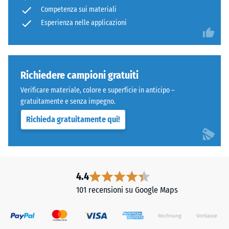
abrasiva –
Competenza sui materiali
ELT
Valore della
legato
Esperienza nelle applicazioni
scala 5 =
"eccezionale"
con
(BS 7188)
poliuretano.
ELT
Permeabilità
significa
Richiedere campioni gratuiti
all'acqua
"End
(EN 12616) –
Verificare materiale, colore e superficie in anticipo –
of
Scala 3 =
gratuitamente e senza impegno.
Life
Infiltrazione
Richieda gratuitamente qui!
ca. 300
Tyres"
mm/h (300
e
l/h/m²)
indica
granulato
Resistenza
ottenuto
allo
4.4
dal
scivolamento
101 recensioni su Google Maps
riciclo
(EN 16165) –
Valore scala
di
3 = angolo
pneumatici
medio di