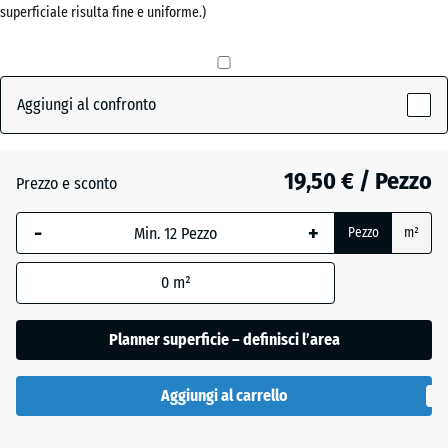
superficiale risulta fine e uniforme.)
40
mm
Antracite
- 0,60 €
La
dimensione
Aggiungi al confronto
selezionata,
Grigio
evidenziata
ardesia
in blu,
19,50 € / Pezzo
Prezzo e sconto
viene
utilizzata
-
+
Pezzo
m²
Verde
per il
+ 0,50 €
erba
calcolo del
0
m²
fabbisogno
(salvo
Planner superficie – definisci l’area
diversa
indicazione
nei dati del
Aggiungi al carrello
prodotto).