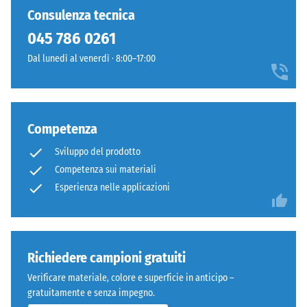
Singole piastrelle possono essere sostituite facilmente quando
residua dopo
ancora
e
Consulenza tecnica
24 ore di
necessario.
stato
discreto,
scarico (BS
045 786 0261
selezionato
adatto
7188)
alcun
Dal lunedì al venerdì · 8:00–17:00
a
prodotto
Densità
contesti
apparente
per
esterni
- valore
il
moderni
scala 1 =
confronto.
e
Competenza
fino a 780
superfici
kg/m³
Sviluppo del prodotto
dal
Competenza sui materiali
Smorzamento
carattere
Esperienza nelle applicazioni
di urti,
essenziale.
vibrazioni e
rumori da
Materiale
calpestio –
Valore scala 4
–
Richiedere campioni gratuiti
=
Componenti
Verificare materiale, colore e superficie in anticipo –
attenuazione
e
gratuitamente e senza impegno.
forte
struttura