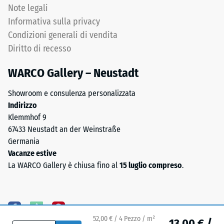
Tyres"),
Note legali
Permeabilità
di
all'acqua
Informativa sulla privacy
granulometria
(EN 12616) –
Condizioni generali di vendita
media
Scala 5 =
Diritto di recesso
(0,8–
Infiltrazione
ca. 1000
3,0
WARCO Gallery – Neustadt
mm/h (1000
mm),
l/h/m²)
legati
Showroom e consulenza personalizzata
con
Resistenza
Indirizzo
poliuretano.
allo
Klemmhof 9
La
scivolamento
67433 Neustadt an der Weinstraße
composizione
(EN 16165) –
Germania
Valore scala
chimica
Vacanze estive
4 = angolo
è
La WARCO Gallery è chiusa fino al
15 luglio compreso
.
medio di
una
accettazione
miscela
ca. 16°,
di
gruppo R10
gomma
52,00 € / 4 Pezzo / m²
naturale
Isolamento
13,00 € /