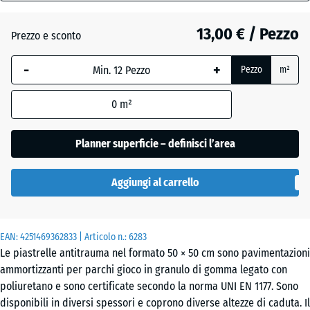
40
mm
Grigio
13,00 € / Pezzo
Prezzo e sconto
+ 0,50 €
grafite
La
-
+
Pezzo
m²
dimensione
selezionata,
Rosso
0
m²
evidenziata
pomodoro
in blu,
viene
Planner superficie – definisci l’area
utilizzata
Verde
per il
+ 0,50 €
tiglio
Aggiungi al carrello
calcolo del
fabbisogno
(salvo
EAN:
diversa
4251469362833
| Articolo n.:
6283
Le piastrelle antitrauma nel formato 50 × 50 cm sono pavimentazioni
indicazione
ammortizzanti per parchi gioco in granulo di gomma legato con
nei dati del
poliuretano e sono certificate secondo la norma UNI EN 1177. Sono
prodotto).
disponibili in diversi spessori e coprono diverse altezze di caduta. Il