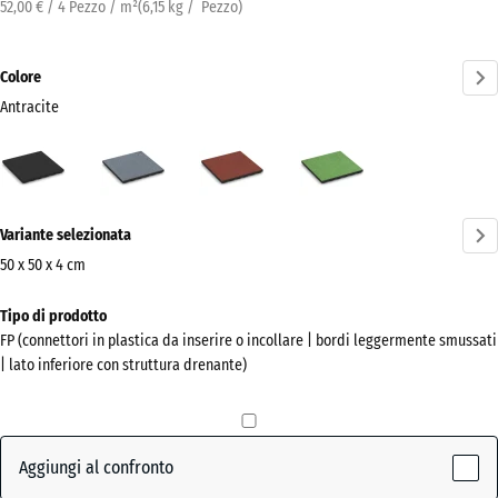
52,00 € / 4 Pezzo / m²
(
6,15
kg
/ Pezzo)
Colore
Antracite
Antracite
Grigio
Rosso
Verde
(active)
grafite
pomodoro
tiglio
Ulteriori
Variante selezionata
informazioni
sui
50 x 50 x 4 cm
colori?
Dimensioni
Tipo di prodotto
per
Mostra
FP (connettori in plastica da inserire o incollare | bordi leggermente smussati
la
la
| lato inferiore con struttura drenante)
spedizione
palette
500
colori
x
(active)
Antracite
500
Aggiungi al confronto
x